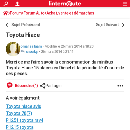
ACTUALITÉS
Forum
Forum Auto
Achat, vente et démarches
Connexion
S'inscrire
Rechercher
Société
Education
Villes
Politique
Faits Divers
Monde
+
SPORT
Avis sur les modèles
Sujet Précédent
Sujet Suivant
Football
Cyclisme
Forum
Coupe du monde 2026
Tennis
Rugby
CULTURE
Toyota Hiace
TNT
Cinéma
Musique
Programme TV
Streaming
Sorties cinéma
+
FINANCE
omar sallaam
-
Modifié le 26 mars 2014 à 18:20
snocky.
-
26 mars 2014 à 21:11
Impôts
Immobilier
Banque
Crédit
Retraite
Epargne
Risques naturels par ville
Assurance
AUTO
Merci de me faire savoir la consommation du minibus
Réserver un essai
Berlines
Forum auto
Essais
Citadines
SUV
+
HIGH-TECH
Toyota Hiace 15 places en Diesel et la périodicité d'usure de
ses pièces.
Meilleur smartphone
Ordinateurs
Guide high-tech
Mobiles
Internet
Jeux vidéo
+
BRICOLAGE
Répondre (1)
Partager
Aménagement intérieur
Cuisine
Jardinage
+
Forum
Extérieur
Salle de bains
Rangement
WEEK-END
A voir également:
Escapades
Expositions
Week-end nature
Guides de France
Patrimoine
Musées
+
LIFESTYLE
Toyota hiace avis
Bien-être
Mode
+
Art de vivre
Loisirs
Modes de vie
Toyota 78(7)
SANTE
P1251 toyota rav4
Guide de la santé
Médicaments
+
Alimentation
Maladies
Sommeil
VOYAGE
P1215 toyota