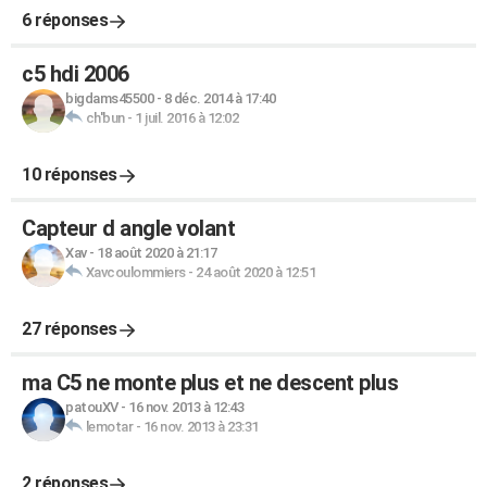
6 réponses
c5 hdi 2006
bigdams45500
-
8 déc. 2014 à 17:40
ch'bun
-
1 juil. 2016 à 12:02
10 réponses
Capteur d angle volant
Xav
-
18 août 2020 à 21:17
Xavcoulommiers
-
24 août 2020 à 12:51
27 réponses
ma C5 ne monte plus et ne descent plus
patouXV
-
16 nov. 2013 à 12:43
lemotar
-
16 nov. 2013 à 23:31
2 réponses