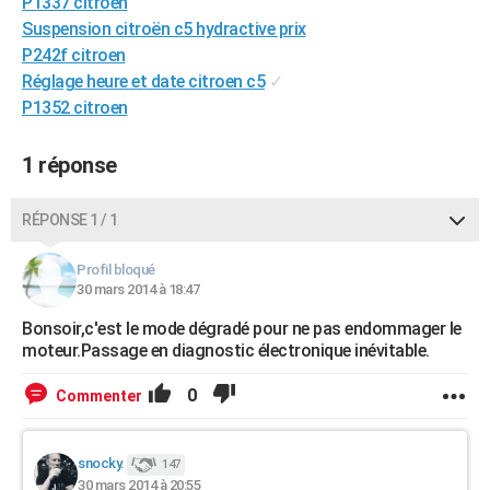
P1337 citroen
City break
Voyage de noces
Climat
Destinations
Voyage nature
Forum
+
PHOTO
Suspension citroën c5 hydractive prix
P242f citroen
GUIDES D'ACHAT
Réglage heure et date citroen c5
✓
P1352 citroen
BONS PLANS
CARTE DE VOEUX
1 réponse
Carte Bonne année
Carte Pâques
Carte de Noël
Carte Saint-Valentin
Carte d'anniversaire
DICTIONNAIRE
RÉPONSE 1 / 1
Biographies
Expressions
Dictionnaire
Citations
Proverbes
PROGRAMME TV
Profil bloqué
30 mars 2014 à 18:47
COPAINS D'AVANT
Bonsoir,c'est le mode dégradé pour ne pas endommager le
Se connecter
Collèges
Universités
Service militaire
S'inscrire
Lycées
Primaires
Entreprises
Avis de recherche
AVIS DE DÉCÈS
moteur.Passage en diagnostic électronique inévitable.
FORUM
0
Commenter
Lifestyle
Sport
Television
Cinema
Bricolage
Culture
Auto
Voyage
snocky.
147
30 mars 2014 à 20:55