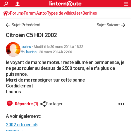
ACTUALITÉS
Forum
Forum Auto
Types de véhicules
Connexion
S'inscrire
Berlines
Rechercher
Société
Education
Villes
Politique
Faits Divers
Monde
+
SPORT
Sujet Précédent
Sujet Suivant
Football
Cyclisme
Forum
Coupe du monde 2026
Tennis
Rugby
CULTURE
Citroën C5 HDI 2002
TNT
Cinéma
Musique
Programme TV
Streaming
Sorties cinéma
+
FINANCE
laurins
-
Modifié le 30 mars 2014 à 18:32
laurins
-
30 mars 2014 à 22:06
Impôts
Immobilier
Banque
Crédit
Retraite
Epargne
Risques naturels par ville
Assurance
AUTO
le voyant de marche moteur reste allumé en permanence, je
Réserver un essai
Berlines
Forum auto
Essais
Citadines
SUV
+
HIGH-TECH
ne peux rouler au dessus de 2500 tours, elle n'a plus de
puissance,
Meilleur smartphone
Ordinateurs
Guide high-tech
Mobiles
Internet
Jeux vidéo
+
BRICOLAGE
Merci de me renseigner sur cette panne
Cordialement
Aménagement intérieur
Cuisine
Jardinage
+
Forum
Extérieur
Salle de bains
Rangement
WEEK-END
Laurins
Escapades
Expositions
Week-end nature
Guides de France
Patrimoine
Musées
+
LIFESTYLE
Répondre (1)
Partager
Bien-être
Mode
+
Art de vivre
Loisirs
Modes de vie
SANTE
A voir également:
2002 citroen c5
Guide de la santé
Médicaments
+
Alimentation
Maladies
Sommeil
VOYAGE