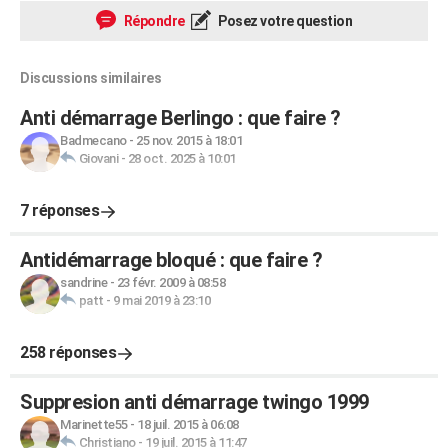
Répondre
Posez votre question
Discussions similaires
Anti démarrage Berlingo : que faire ?
Badmecano
-
25 nov. 2015 à 18:01
Giovani
-
28 oct. 2025 à 10:01
7 réponses
Antidémarrage bloqué : que faire ?
sandrine
-
23 févr. 2009 à 08:58
patt
-
9 mai 2019 à 23:10
258 réponses
Suppresion anti démarrage twingo 1999
Marinette55
-
18 juil. 2015 à 06:08
Christiano
-
19 juil. 2015 à 11:47