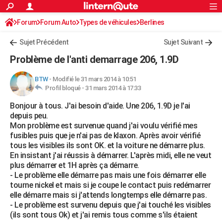
ACTUALITÉS
Forum
Forum Auto
Types de véhicules
Connexion
S'inscrire
Berlines
Rechercher
Société
Education
Villes
Politique
Faits Divers
Monde
+
SPORT
Sujet Précédent
Sujet Suivant
Football
Cyclisme
Forum
Coupe du monde 2026
Tennis
Rugby
CULTURE
Problème de l'anti demarrage 206, 1.9D
TNT
Cinéma
Musique
Programme TV
Streaming
Sorties cinéma
+
FINANCE
BTW
-
Modifié le 31 mars 2014 à 10:51
Profil bloqué -
31 mars 2014 à 17:33
Impôts
Immobilier
Banque
Crédit
Retraite
Epargne
Risques naturels par ville
Assurance
AUTO
Bonjour à tous. J'ai besoin d'aide. Une 206, 1.9D je l'ai
Réserver un essai
Berlines
Forum auto
Essais
Citadines
SUV
+
HIGH-TECH
depuis peu.
Mon problème est survenue quand j'ai voulu vérifié mes
Meilleur smartphone
Ordinateurs
Guide high-tech
Mobiles
Internet
Jeux vidéo
+
BRICOLAGE
fusibles puis que je n'ai pas de klaxon. Après avoir vérifié
tous les visibles ils sont OK. et la voiture ne démarre plus.
Aménagement intérieur
Cuisine
Jardinage
+
Forum
Extérieur
Salle de bains
Rangement
WEEK-END
En insistant j'ai réussis à démarrer. L'après midi, elle ne veut
plus démarrer et 1H après ça démarre.
Escapades
Expositions
Week-end nature
Guides de France
Patrimoine
Musées
+
LIFESTYLE
- Le problème elle démarre pas mais une fois démarrer elle
tourne nickel et mais si je coupe le contact puis redémarrer
Bien-être
Mode
+
Art de vivre
Loisirs
Modes de vie
SANTE
elle démarre mais si j'attends longtemps elle démarre pas.
- Le problème est survenu depuis que j'ai touché les visibles
Guide de la santé
Médicaments
+
Alimentation
Maladies
Sommeil
VOYAGE
(ils sont tous Ok) et j'ai remis tous comme s'ils étaient