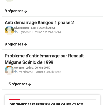
9 réponses
Anti démarrage Kangoo 1 phase 2
Ulysse1858
-
6 oct. 2024 à 21:53
Ulysse5818
-
28 oct. 2024 à 15:44
9 réponses
Problème d'antidémarrage sur Renault
Mégane Scénic de 1999
corinne
-
2 déc. 2010 à 09:59
mehdi9273
-
13 mars 2013 à 10:52
115 réponses
DEVENEZ MEMBRE EN QUELQUES CLICS