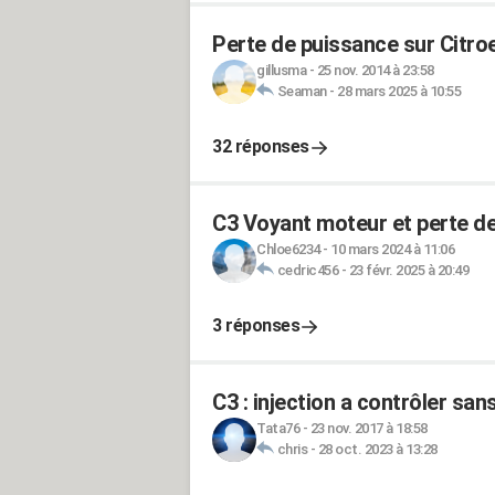
Perte de puissance sur Citroe
gillusma
-
25 nov. 2014 à 23:58
Seaman
-
28 mars 2025 à 10:55
32 réponses
C3 Voyant moteur et perte de
Chloe6234
-
10 mars 2024 à 11:06
cedric456
-
23 févr. 2025 à 20:49
3 réponses
C3 : injection a contrôler sa
Tata76
-
23 nov. 2017 à 18:58
chris
-
28 oct. 2023 à 13:28