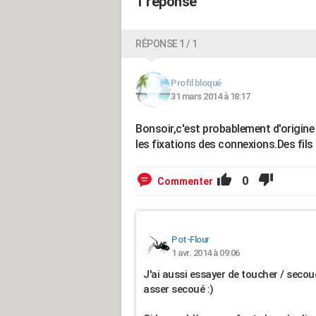
1 réponse
RÉPONSE 1 / 1
Profil bloqué
31 mars 2014 à 18:17
Bonsoir,c'est probablement d'origine 
les fixations des connexions.Des fil
0
Commenter
Pot-Flour
1 avr. 2014 à 09:06
J'ai aussi essayer de toucher / secoue
asser secoué :)