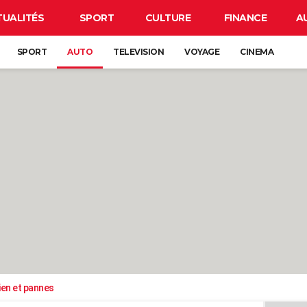
TUALITÉS
SPORT
CULTURE
FINANCE
A
SPORT
AUTO
TELEVISION
VOYAGE
CINEMA
ien et pannes