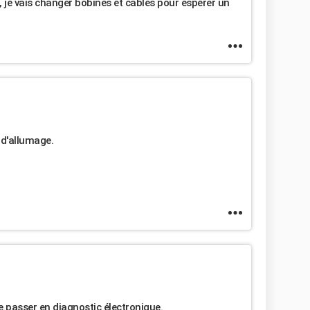
r, je vais changer bobines et câbles pour espérer un
 d'allumage.
e passer en diagnostic électronique.