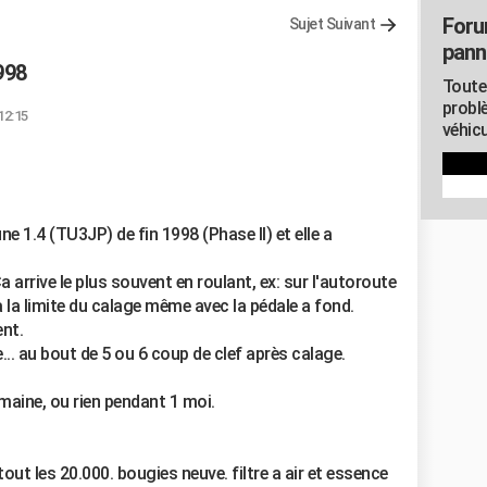
Foru
Sujet Suivant
pann
998
Toute
probl
12:15
véhicu
e 1.4 (TU3JP) de fin 1998 (Phase II) et elle a
a arrive le plus souvent en roulant, ex: sur l'autoroute
à la limite du calage même avec la pédale a fond.
ent.
... au bout de 5 ou 6 coup de clef après calage.
emaine, ou rien pendant 1 moi.
 tout les 20.000. bougies neuve. filtre a air et essence