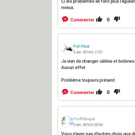
Ci les problèmes se font plus régulie
mieux.
0
Commenter
Pot-Flour
5 avr. 2014 à 17:57
Je vien de changer câbles et bobines
Aucun effet.
Problème toujours présent.
0
Commenter
Profil bloqué
5 avr. 2014 à 20:34
Vous n'avez pas d'autres choix que d