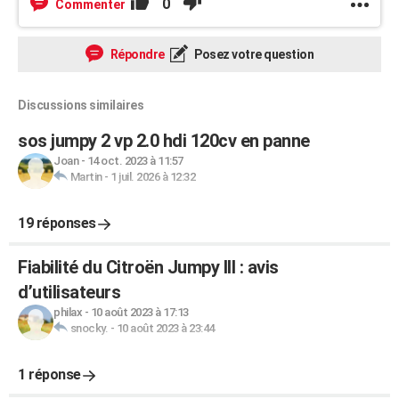
0
Commenter
Répondre
Posez votre question
Discussions similaires
sos jumpy 2 vp 2.0 hdi 120cv en panne
Joan
-
14 oct. 2023 à 11:57
Martin
-
1 juil. 2026 à 12:32
19 réponses
Fiabilité du Citroën Jumpy III : avis
d’utilisateurs
philax
-
10 août 2023 à 17:13
snocky.
-
10 août 2023 à 23:44
1 réponse