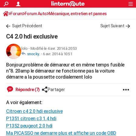
ACTUALITÉS
Forum
Forum Auto
Mécanique, entretien et pannes
Connexion
S'inscrire
Rechercher
Société
Education
Villes
Politique
Faits Divers
Monde
+
SPORT
Sujet Précédent
Sujet Suivant
Football
Cyclisme
Forum
Coupe du monde 2026
Tennis
Rugby
CULTURE
C4 2.0 hdi exclusive
TNT
Cinéma
Musique
Programme TV
Streaming
Sorties cinéma
+
FINANCE
lolo
-
Modifié le 4 avr. 2014 à 20:53
snocky.
-
6 avr. 2014 à 10:51
Impôts
Immobilier
Banque
Crédit
Retraite
Epargne
Risques naturels par ville
Assurance
AUTO
Bonjour,problème de démareur et en même temps fusible
Réserver un essai
Berlines
Forum auto
Essais
Citadines
SUV
+
HIGH-TECH
n°8. 20amp le démareur ne fonctionne pas la voiture
démarre a la poussette cordialement lolo
Meilleur smartphone
Ordinateurs
Guide high-tech
Mobiles
Internet
Jeux vidéo
+
BRICOLAGE
Répondre (7)
Partager
Aménagement intérieur
Cuisine
Jardinage
+
Forum
Extérieur
Salle de bains
Rangement
WEEK-END
A voir également:
Escapades
Expositions
Week-end nature
Guides de France
Patrimoine
Musées
+
LIFESTYLE
Citroen c4 2.0 hdi exclusive
Bien-être
Mode
+
Art de vivre
Loisirs
Modes de vie
P1351 citroen c3 1.4 hdi
SANTE
P1352 peugeot 2.0 hdi
Guide de la santé
Médicaments
+
Alimentation
Maladies
Sommeil
VOYAGE
Ma PICASSO ne demarre plus et affiche un code OBD