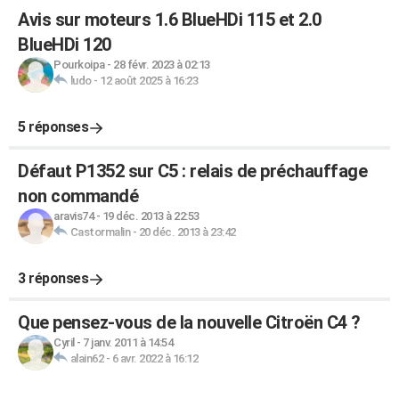
Avis sur moteurs 1.6 BlueHDi 115 et 2.0
BlueHDi 120
Pourkoipa
-
28 févr. 2023 à 02:13
ludo
-
12 août 2025 à 16:23
5 réponses
Défaut P1352 sur C5 : relais de préchauffage
non commandé
aravis74
-
19 déc. 2013 à 22:53
Castormalin
-
20 déc. 2013 à 23:42
3 réponses
Que pensez-vous de la nouvelle Citroën C4 ?
Cyril
-
7 janv. 2011 à 14:54
alain62
-
6 avr. 2022 à 16:12