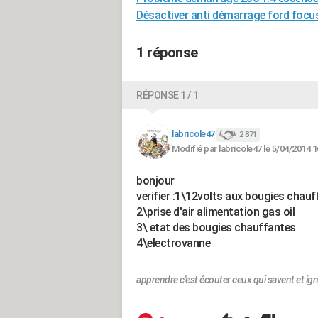
Désactiver anti démarrage ford focus
1 réponse
RÉPONSE 1 / 1
labricole47
2 871
Modifié par labricole47 le 5/04/2014 1
bonjour
verifier :1\12volts aux bougies chau
2\prise d'air alimentation gas oil
3\ etat des bougies chauffantes
4\electrovanne
apprendre c'est écouter ceux qui savent et ign