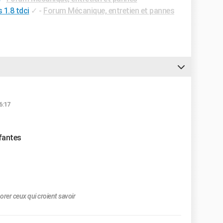
 1.8 tdci
✓
-
Forum Mécanique, entretien et pannes
6:17
ffantes
orer ceux qui croient savoir