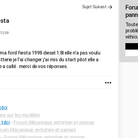
Foru
Sujet Suivant
pann
esta
Toute
probl
 13:09
véhicu
ma ford fiesta 1998 diesel 1.8l elle n'a pas voulu
terie je l'ai changer j'ai mis du start pilot elle a
 a callé . merci de vos réponses.
tdci
vis sur les modèles
 tdci
-
Forum Mécanique, entretien et pannes
rum Mécanique, entretien et pannes
-
Forum Mécanique, entretien et pannes