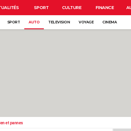
TUALITÉS
SPORT
CULTURE
FINANCE
A
SPORT
AUTO
TELEVISION
VOYAGE
CINEMA
ien et pannes