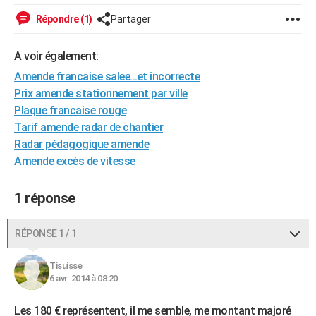
City break
Voyage de noces
Climat
Destinations
Voyage nature
Forum
+
PHOTO
Répondre (1)
Partager
GUIDES D'ACHAT
A voir également:
BONS PLANS
Amende francaise salee...et incorrecte
Prix amende stationnement par ville
CARTE DE VOEUX
Plaque francaise rouge
Tarif amende radar de chantier
Carte Bonne année
Carte Pâques
Carte de Noël
Carte Saint-Valentin
Carte d'anniversaire
DICTIONNAIRE
Radar pédagogique amende
Biographies
Expressions
Dictionnaire
Citations
Proverbes
PROGRAMME TV
Amende excès de vitesse
COPAINS D'AVANT
1 réponse
Se connecter
Collèges
Universités
Service militaire
S'inscrire
Lycées
Primaires
Entreprises
Avis de recherche
AVIS DE DÉCÈS
RÉPONSE 1 / 1
FORUM
Tisuisse
Lifestyle
Sport
Television
Cinema
Bricolage
Culture
Auto
Voyage
6 avr. 2014 à 08:20
Les 180 € représentent, il me semble, me montant majoré