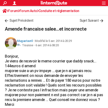
ACTUALITÉS
Forum
Forum Auto
Conduite et réglementation
Connexion
S'inscrire
Rechercher
Société
Education
Villes
Politique
Faits Divers
Monde
+
SPORT
Radars et permis
Sujet Précédent
Sujet Suivant
Football
Cyclisme
Forum
Coupe du monde 2026
Tennis
Rugby
CULTURE
Amende francaise salee...et incorrecte
TNT
Cinéma
Musique
Programme TV
Streaming
Sorties cinéma
+
FINANCE
Muguetavril
-
Modifié le 5 avr. 2014 à 20:29
Impôts
Immobilier
Banque
Crédit
Retraite
Epargne
Risques naturels par ville
Assurance
AUTO
Tisuisse -
6 avr. 2014 à 08:20
Réserver un essai
Berlines
Forum auto
Essais
Citadines
SUV
+
HIGH-TECH
Bonjour,
Je viens de recevoir le meme courrier que daddy snack...
Meilleur smartphone
Ordinateurs
Guide high-tech
Mobiles
Internet
Jeux vidéo
+
BRICOLAGE
144euros d amend
majoree suie a un pv impaye ....que je n ai jamais recu.
Aménagement intérieur
Cuisine
Jardinage
+
Forum
Extérieur
Salle de bains
Rangement
WEEK-END
Effectivement on nous demande de envoyer les
reclamations a rennes ... Et de payer 180 euros pour notre
Escapades
Expositions
Week-end nature
Guides de France
Patrimoine
Musées
+
LIFESTYLE
reclamation soit valable ! Quels sont les recours possibles
? Je ne conteste pas l infraction mais payer une amende
Bien-être
Mode
+
Art de vivre
Loisirs
Modes de vie
SANTE
majoree pour non paiement n est pas correct car je n ai pas
recu la premiere amende ... Quel conseil me donnez vous ?
Guide de la santé
Médicaments
+
Alimentation
Maladies
Sommeil
VOYAGE
Merci