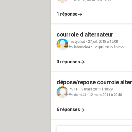
1 réponse
courroie d alternateur
mistychat
-
27 juil. 2015 à 15:08
labricole47
-
28 juil. 2015 à 22:27
3 réponses
dépose/repose courroie alte
PSTP
-
3 mars 2011 à 10:29
domi41
-
12 mars 2011 à 22:40
6 réponses