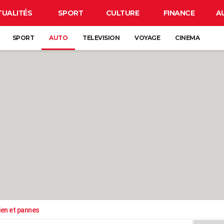
TUALITÉS
SPORT
CULTURE
FINANCE
A
SPORT
AUTO
TELEVISION
VOYAGE
CINEMA
ien et pannes