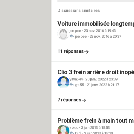
Discussions similaires
Voiture immobilisée longtemp
jee pee
-
23 nov. 2016 à 19:43
jee pee
-
28 nov. 2016 à 20:37
11 réponses
Clio 3 frein arrière droit ino
yaya544
-
20 janv. 2022 à 23:39
gt.55
-
21 janv. 2022 à 21:17
7 réponses
Problème frein à main tout 
zizou
-
3 juin 2013 à 15:53
Didi
-
3 juin 2013 à 18:10