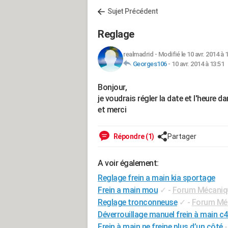
Sujet Précédent
Reglage
realmadrid
-
Modifié le 10 avr. 2014 à 
Georges106
-
10 avr. 2014 à 13:51
Bonjour,
je voudrais régler la date et l'heure 
et merci
Répondre (1)
Partager
A voir également:
Reglage frein a main kia sportage
Frein a main mou
✓
-
Forum Mécaniqu
Reglage tronconneuse
✓
-
Forum Méc
Déverrouillage manuel frein à main c
Frein à main ne freine plus d’un côté