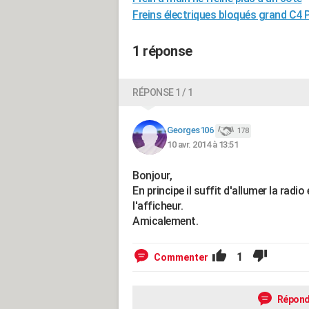
Freins électriques bloqués grand C4 
1 réponse
RÉPONSE 1 / 1
Georges106
178
10 avr. 2014 à 13:51
Bonjour,
En principe il suffit d'allumer la radi
l'afficheur.
Amicalement.
1
Commenter
Répond