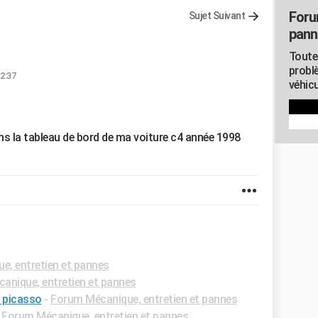
Foru
Sujet Suivant
pann
Toute
probl
12:37
véhicu
dans la tableau de bord de ma voiture c4 année 1998
e, entretien et pannes
anique, entretien et pannes
4 picasso
-
Forum Mécanique, entretien et pannes
-
Forum Mécanique, entretien et pannes