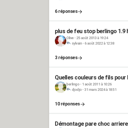
6 réponses
plus de feu stop berlingo 1.9
Olive
-
25 août 2013 à 19:24
sylvain
-
6 août 2022 à 12:38
3 réponses
Quelles couleurs de fils pour 
berlingo
-
1 août 2011 à 10:26
djodjo
-
31 mars 2024 à 18:51
10 réponses
Démontage pare choc arriere