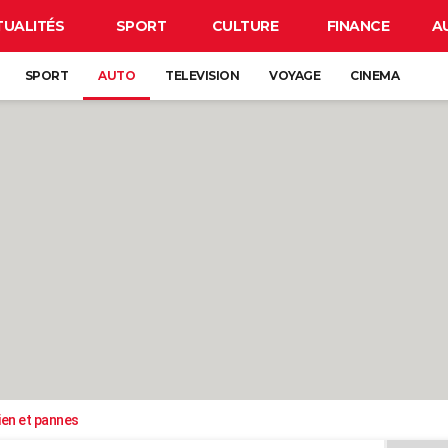
TUALITÉS
SPORT
CULTURE
FINANCE
A
SPORT
AUTO
TELEVISION
VOYAGE
CINEMA
ien et pannes