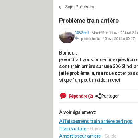
Sujet Précédent
Problème train arrière
3062lhdi
-
Modifié le 11 avr. 2014 à 21:
patoche16 -
13 avr. 2014 à 09:17
Bonjour,
je voudrait vous poser une question s
sont train arrière sur une 306 2l hdi 
jai le problème la, ma roue coter pa
si quel' un peut m'aider merci
Répondre (2)
Partager
A voir également:
Affaissement train arrière berlingo
Train voiture
- Guide
Amortisseur arriere
- Guide