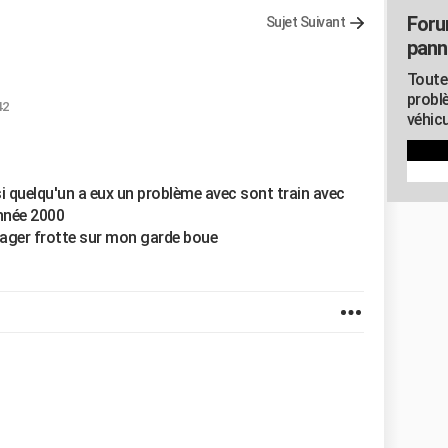
Foru
Sujet Suivant
pann
Toute
probl
42
véhicu
i quelqu'un a eux un problème avec sont train avec
année 2000
ssager frotte sur mon garde boue