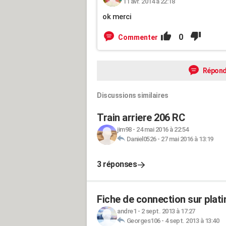
11 avr. 2014 à 22:18
ok merci
0
Commenter
Répond
Discussions similaires
Train arriere 206 RC
jim98
-
24 mai 2016 à 22:54
Daniel0526
-
27 mai 2016 à 13:19
3 réponses
Fiche de connection sur plati
andre1
-
2 sept. 2013 à 17:27
Georges106
-
4 sept. 2013 à 13:40