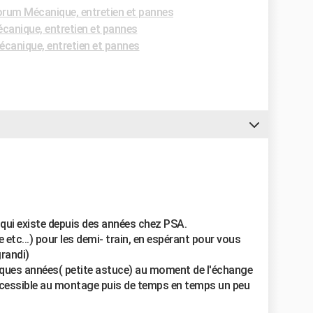
rum Mécanique, entretien et pannes
anique, entretien et pannes
canique, entretien et pannes
 qui existe depuis des années chez PSA.
e etc...) pour les demi- train, en espérant pour vous
grandi)
elques années( petite astuce) au moment de l'échange
accessible au montage puis de temps en temps un peu