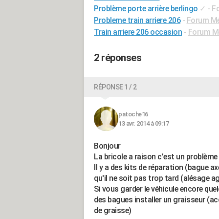
Problème porte arrière berlingo
✓
-
Fo
Probleme train arriere 206
-
Forum Méc
Train arriere 206 occasion
-
Forum Mé
2 réponses
RÉPONSE 1 / 2
patoche16
13 avr. 2014 à 09:17
Bonjour
La bricole a raison c'est un problème
Il y a des kits de réparation (bague ax
qu'il ne soit pas trop tard (alésage a
Si vous garder le véhicule encore qu
des bagues installer un graisseur (
de graisse)