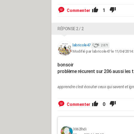
1
Commenter
RÉPONSE 2 / 2
labricole47
2 871
Modifié par labricole47 le 11/04/2014 
bonsoir
problème récurent sur 206 aussi les 
apprendre c'est écouter ceux qui savent et ign
0
Commenter
3062lhdi