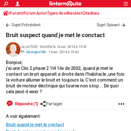
ACTUALITÉS
Forum
Forum Auto
Types de véhicules
Connexion
S'inscrire
Citadines
Rechercher
Société
Education
Villes
Politique
Faits Divers
Monde
+
SPORT
Sujet Précédent
Sujet Suivant
Football
Cyclisme
Forum
Coupe du monde 2026
Tennis
Rugby
CULTURE
Bruit suspect quand je met le conctact
TNT
Cinéma
Musique
Programme TV
Streaming
Sorties cinéma
+
FINANCE
nico37530
-
Modifié le 14 avr. 2014 à 19:35
Georges106
-
14 avr. 2014 à 19:42
Impôts
Immobilier
Banque
Crédit
Retraite
Epargne
Risques naturels par ville
Assurance
AUTO
Bonjour,
Réserver un essai
Berlines
Forum auto
Essais
Citadines
SUV
+
HIGH-TECH
j'ai une Clio 2 phase 2 1l4 16v de 2002, quand je met le
contact un bruit apparaît a droite dans l'habitacle ,une fois
Meilleur smartphone
Ordinateurs
Guide high-tech
Mobiles
Internet
Jeux vidéo
+
BRICOLAGE
la voiture allumer le bruit et toujours la. C'est comment un
bruit de moteur électrique qui tourne non stop.... De quoi
Aménagement intérieur
Cuisine
Jardinage
+
Forum
Extérieur
Salle de bains
Rangement
WEEK-END
cela peut-il venir ?
Escapades
Expositions
Week-end nature
Guides de France
Patrimoine
Musées
+
LIFESTYLE
Répondre (1)
Partager
Bien-être
Mode
+
Art de vivre
Loisirs
Modes de vie
SANTE
A voir également:
Bruit quand je met le contact
Guide de la santé
Médicaments
+
Alimentation
Maladies
Sommeil
VOYAGE