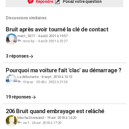
Répondre
Posez votre question
Discussions similaires
Bruit après avoir tourné la clé de contact
matt_5017
-
4 août 2021 à 19:57
snocky.
-
4 août 2021 à 23:27
3 réponses
Pourquoi ma voiture fait 'clac' au démarrage ?
La débutante
-
8 sept. 2010 à 10:13
Stipax
-
20 déc. 2022 à 21:36
19 réponses
206 Bruit quand embrayage est relâché
MechaStreisand
-
19 avr. 2018 à 14:20
vw1
-
24 avr. 2018 à 17:20