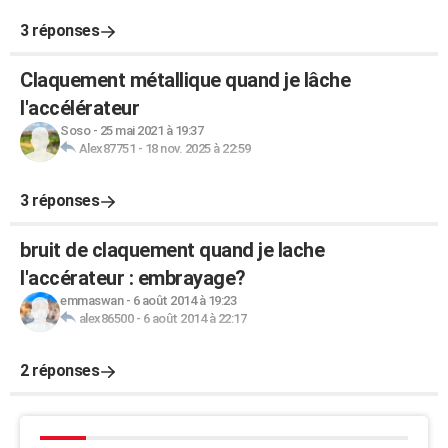
3 réponses
Claquement métallique quand je lâche
l'accélérateur
Soso
-
25 mai 2021 à 19:37
Alex87751
-
18 nov. 2025 à 22:59
3 réponses
bruit de claquement quand je lache
l'accérateur : embrayage?
emmaswan
-
6 août 2014 à 19:23
alex86500
-
6 août 2014 à 22:17
2 réponses