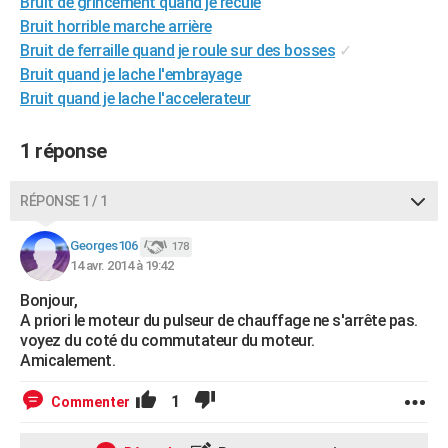
Bruit de grincement quand je recule
City break
Voyage de noces
Climat
Destinations
Voyage nature
Forum
+
PHOTO
Bruit horrible marche arrière
Bruit de ferraille quand je roule sur des bosses
✓
GUIDES D'ACHAT
Bruit quand je lache l'embrayage
Bruit quand je lache l'accelerateur
BONS PLANS
CARTE DE VOEUX
1 réponse
Carte Bonne année
Carte Pâques
Carte de Noël
Carte Saint-Valentin
Carte d'anniversaire
DICTIONNAIRE
RÉPONSE 1 / 1
Biographies
Expressions
Dictionnaire
Citations
Proverbes
PROGRAMME TV
Georges106
178
14 avr. 2014 à 19:42
COPAINS D'AVANT
Bonjour,
Se connecter
Collèges
Universités
Service militaire
S'inscrire
Lycées
Primaires
Entreprises
Avis de recherche
AVIS DE DÉCÈS
A priori le moteur du pulseur de chauffage ne s'arrête pas.
voyez du coté du commutateur du moteur.
FORUM
Amicalement.
Lifestyle
Sport
Television
Cinema
Bricolage
Culture
Auto
Voyage
1
Commenter