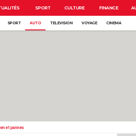
TUALITÉS
SPORT
CULTURE
FINANCE
A
SPORT
AUTO
TELEVISION
VOYAGE
CINEMA
ien et pannes