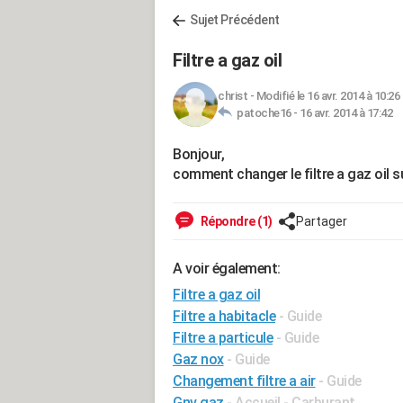
Sujet Précédent
Filtre a gaz oil
christ
-
Modifié le 16 avr. 2014 à 10:26
patoche16 -
16 avr. 2014 à 17:42
Bonjour,
comment changer le filtre a gaz oil s
Répondre (1)
Partager
A voir également:
Filtre a gaz oil
Filtre a habitacle
- Guide
Filtre a particule
- Guide
Gaz nox
- Guide
Changement filtre a air
- Guide
Gnv gaz
- Accueil - Carburant