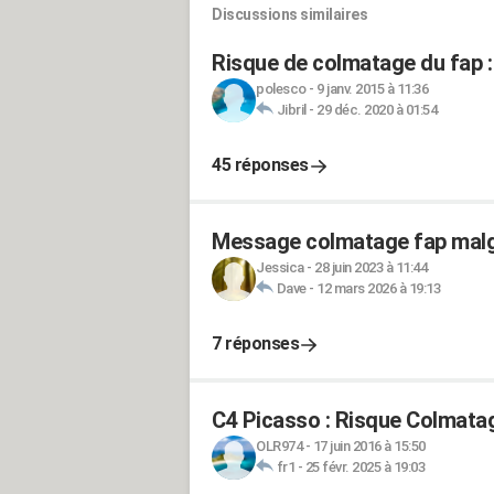
Discussions similaires
Risque de colmatage du fap : 
polesco
-
9 janv. 2015 à 11:36
Jibril
-
29 déc. 2020 à 01:54
45 réponses
Message colmatage fap malg
Jessica
-
28 juin 2023 à 11:44
Dave
-
12 mars 2026 à 19:13
7 réponses
C4 Picasso : Risque Colmatag
OLR974
-
17 juin 2016 à 15:50
fr1
-
25 févr. 2025 à 19:03