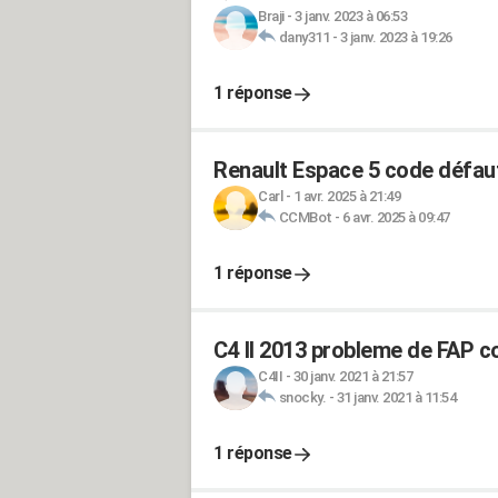
Braji
-
3 janv. 2023 à 06:53
dany311
-
3 janv. 2023 à 19:26
1 réponse
Renault Espace 5 code défau
Carl
-
1 avr. 2025 à 21:49
CCMBot
-
6 avr. 2025 à 09:47
1 réponse
C4 II 2013 probleme de FAP 
C4II
-
30 janv. 2021 à 21:57
snocky.
-
31 janv. 2021 à 11:54
1 réponse