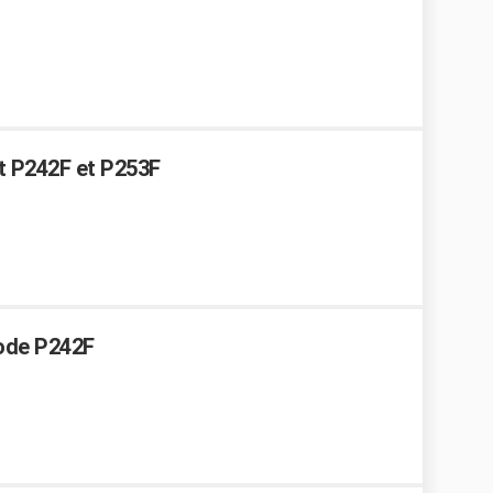
t P242F et P253F
code P242F