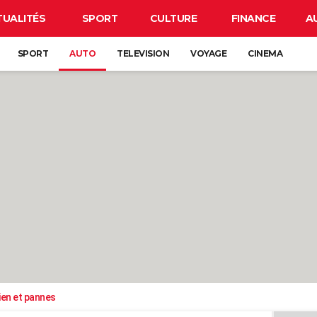
TUALITÉS
SPORT
CULTURE
FINANCE
A
SPORT
AUTO
TELEVISION
VOYAGE
CINEMA
ien et pannes