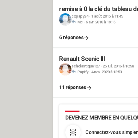
remise à 0 la clé du tableau d
cxpapy34
-
1 août 2015 à 11:45
Mc
-
6 avr. 2018 à 19:15
6 réponses
Renault Scenic III
scholastique127
-
25 juil. 2016 à 16:58
Papify
-
4 nov. 2020 à 13:53
11 réponses
DEVENEZ MEMBRE EN QUELQ
Connectez-vous simpleme