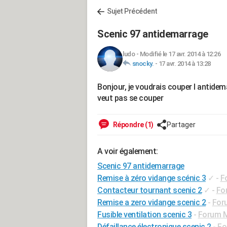
Sujet Précédent
Scenic 97 antidemarrage
ludo
-
Modifié le 17 avr. 2014 à 12:26
snocky.
-
17 avr. 2014 à 13:28
Bonjour, je voudrais couper l antidema
veut pas se couper
Répondre (1)
Partager
A voir également:
Scenic 97 antidemarrage
Remise à zéro vidange scénic 3
✓
-
F
Contacteur tournant scenic 2
✓
-
Fo
Remise a zero vidange scenic 2
-
Foru
Fusible ventilation scenic 3
-
Forum M
Défaillance électronique scenic 2
-
Fo