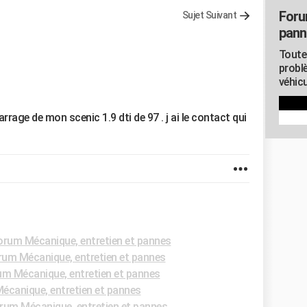
Foru
Sujet Suivant
pann
Toute
probl
véhicu
rrage de mon scenic 1.9 dti de 97 . j ai le contact qui
orum Mécanique, entretien et pannes
rum Mécanique, entretien et pannes
m Mécanique, entretien et pannes
écanique, entretien et pannes
rum Mécanique, entretien et pannes