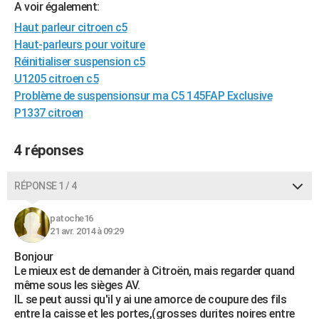
A voir également:
City break
Voyage de noces
Climat
Destinations
Voyage nature
Forum
+
PHOTO
Haut parleur citroen c5
Haut-parleurs pour voiture
GUIDES D'ACHAT
Réinitialiser suspension c5
BONS PLANS
U1205 citroen c5
Problème de suspensionsur ma C5 145FAP Exclusive
CARTE DE VOEUX
P1337 citroen
Carte Bonne année
Carte Pâques
Carte de Noël
Carte Saint-Valentin
Carte d'anniversaire
DICTIONNAIRE
4 réponses
Biographies
Expressions
Dictionnaire
Citations
Proverbes
PROGRAMME TV
RÉPONSE 1 / 4
COPAINS D'AVANT
Se connecter
Collèges
Universités
Service militaire
S'inscrire
Lycées
Primaires
Entreprises
Avis de recherche
patoche16
AVIS DE DÉCÈS
21 avr. 2014 à 09:29
FORUM
Bonjour
Le mieux est de demander à Citroën, mais regarder quand
Lifestyle
Sport
Television
Cinema
Bricolage
Culture
Auto
Voyage
même sous les sièges AV.
IL se peut aussi qu'il y ai une amorce de coupure des fils
entre la caisse et les portes,(grosses durites noires entre