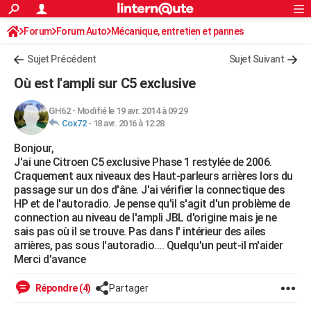
ACTUALITÉS
Forum
Forum Auto
Mécanique, entretien et pannes
Connexion
S'inscrire
Rechercher
Société
Education
Villes
Politique
Faits Divers
Monde
+
SPORT
Autoradio / Système embarqué, CB
Sujet Précédent
Sujet Suivant
Football
Cyclisme
Forum
Coupe du monde 2026
Tennis
Rugby
CULTURE
Où est l'ampli sur C5 exclusive
TNT
Cinéma
Musique
Programme TV
Streaming
Sorties cinéma
+
FINANCE
GH62
-
Modifié le 19 avr. 2014 à 09:29
Cox72
-
18 avr. 2016 à 12:28
Impôts
Immobilier
Banque
Crédit
Retraite
Epargne
Risques naturels par ville
Assurance
AUTO
Bonjour,
Réserver un essai
Berlines
Forum auto
Essais
Citadines
SUV
+
HIGH-TECH
J'ai une Citroen C5 exclusive Phase 1 restylée de 2006.
Craquement aux niveaux des Haut-parleurs arrières lors du
Meilleur smartphone
Ordinateurs
Guide high-tech
Mobiles
Internet
Jeux vidéo
+
BRICOLAGE
passage sur un dos d'âne. J'ai vérifier la connectique des
HP et de l'autoradio. Je pense qu'il s'agit d'un problème de
Aménagement intérieur
Cuisine
Jardinage
+
Forum
Extérieur
Salle de bains
Rangement
WEEK-END
connection au niveau de l'ampli JBL d'origine mais je ne
sais pas où il se trouve. Pas dans l' intérieur des ailes
Escapades
Expositions
Week-end nature
Guides de France
Patrimoine
Musées
+
LIFESTYLE
arrières, pas sous l'autoradio.... Quelqu'un peut-il m'aider
Merci d'avance
Bien-être
Mode
+
Art de vivre
Loisirs
Modes de vie
SANTE
Répondre (4)
Partager
Guide de la santé
Médicaments
+
Alimentation
Maladies
Sommeil
VOYAGE