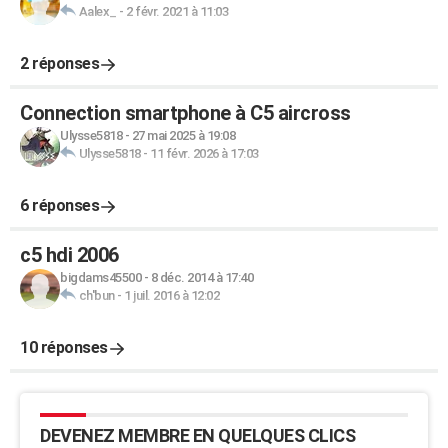
Aalex_
-
2 févr. 2021 à 11:03
2 réponses
Connection smartphone à C5 aircross
Ulysse5818
-
27 mai 2025 à 19:08
Ulysse5818
-
11 févr. 2026 à 17:03
6 réponses
c5 hdi 2006
bigdams45500
-
8 déc. 2014 à 17:40
ch'bun
-
1 juil. 2016 à 12:02
10 réponses
DEVENEZ MEMBRE EN QUELQUES CLICS