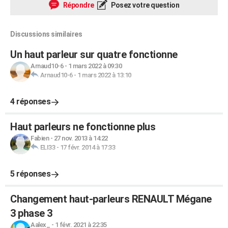
Répondre
Posez votre question
Discussions similaires
Un haut parleur sur quatre fonctionne
Arnaud10-6
-
1 mars 2022 à 09:30
Arnaud10-6
-
1 mars 2022 à 13:10
4 réponses
Haut parleurs ne fonctionne plus
Fabien
-
27 nov. 2013 à 14:22
ELI33
-
17 févr. 2014 à 17:33
5 réponses
Changement haut-parleurs RENAULT Mégane
3 phase 3
Aalex_
-
1 févr. 2021 à 22:35