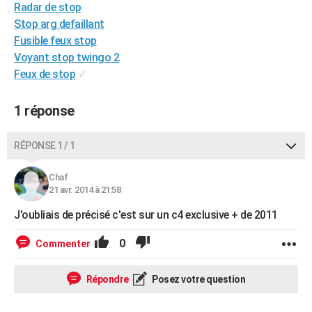
Radar de stop
City break
Voyage de noces
Climat
Destinations
Voyage nature
Forum
+
PHOTO
Stop arg defaillant
Fusible feux stop
GUIDES D'ACHAT
Voyant stop twingo 2
BONS PLANS
Feux de stop
✓
CARTE DE VOEUX
1 réponse
Carte Bonne année
Carte Pâques
Carte de Noël
Carte Saint-Valentin
Carte d'anniversaire
DICTIONNAIRE
RÉPONSE 1 / 1
Biographies
Expressions
Dictionnaire
Citations
Proverbes
PROGRAMME TV
Chaf
COPAINS D'AVANT
21 avr. 2014 à 21:58
Se connecter
Collèges
Universités
Service militaire
S'inscrire
Lycées
Primaires
Entreprises
Avis de recherche
J'oubliais de précisé c'est sur un c4 exclusive + de 2011
AVIS DE DÉCÈS
FORUM
0
Commenter
Lifestyle
Sport
Television
Cinema
Bricolage
Culture
Auto
Voyage
Répondre
Posez votre question