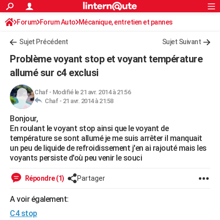
ACTUALITÉS
Forum
Forum Auto
Mécanique, entretien et pannes
Connexion
S'inscrire
Rechercher
Société
Education
Villes
Politique
Faits Divers
Monde
+
SPORT
Sujet Précédent
Sujet Suivant
Football
Cyclisme
Forum
Coupe du monde 2026
Tennis
Rugby
CULTURE
Problème voyant stop et voyant température
TNT
Cinéma
Musique
Programme TV
Streaming
Sorties cinéma
+
allumé sur c4 exclusi
FINANCE
Impôts
Immobilier
Banque
Crédit
Retraite
Epargne
Risques naturels par ville
Assurance
AUTO
Chaf
-
Modifié le 21 avr. 2014 à 21:56
Chaf -
21 avr. 2014 à 21:58
Réserver un essai
Berlines
Forum auto
Essais
Citadines
SUV
+
HIGH-TECH
Bonjour,
En roulant le voyant stop ainsi que le voyant de
Meilleur smartphone
Ordinateurs
Guide high-tech
Mobiles
Internet
Jeux vidéo
+
BRICOLAGE
température se sont allumé je me suis arrêter il manquait
un peu de liquide de refroidissement j'en ai rajouté mais les
Aménagement intérieur
Cuisine
Jardinage
+
Forum
Extérieur
Salle de bains
Rangement
WEEK-END
voyants persiste d'où peu venir le souci
Escapades
Expositions
Week-end nature
Guides de France
Patrimoine
Musées
+
LIFESTYLE
Répondre (1)
Partager
Bien-être
Mode
+
Art de vivre
Loisirs
Modes de vie
SANTE
A voir également:
Guide de la santé
Médicaments
+
Alimentation
Maladies
Sommeil
VOYAGE
C4 stop