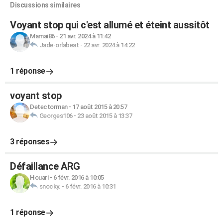
Discussions similaires
Voyant stop qui c'est allumé et éteint aussitôt
Mamai86
-
21 avr. 2024 à 11:42
Jade-orlabeat
-
22 avr. 2024 à 14:22
1 réponse
voyant stop
Detectorman
-
17 août 2015 à 20:57
Georges106
-
23 août 2015 à 13:37
3 réponses
Défaillance ARG
Houari
-
6 févr. 2016 à 10:05
snocky.
-
6 févr. 2016 à 10:31
1 réponse