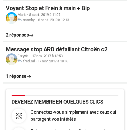
Voyant Stop et Frein à main + Bip
Marie
-
8 sept. 2019 à 11:07
snocky.
-
8 sept. 2019 à 12:13
2 réponses
Message stop ARD défaillant Citroën c2
Earyviel
-
17 nov. 2017 à 13:53
fred.ml
-
17 nov. 2017 à 18:16
1 réponse
DEVENEZ MEMBRE EN QUELQUES CLICS
Connectez-vous simplement avec ceux qui
partagent vos intérêts