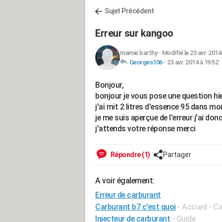
Sujet Précédent
Erreur sur kangoo
mamie barthy
-
Modifié le 23 avr. 2014
Georges106
-
23 avr. 2014 à 19:52
Bonjour,
bonjour je vous pose une question hier 
j'ai mit 2 litres d'essence 95 dans m
je me suis aperçue de l'erreur j'ai donc
j'attends votre réponse merci
Répondre (1)
Partager
A voir également:
Erreur de carburant
Carburant b7 c'est quoi
- Accueil - C
Injecteur de carburant
- Guide