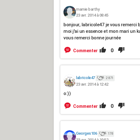
mamie barthy
23 avr. 2014 à 08:45
bonjour, labricole47 je vous remerci 
moi j'ai un essence et mon mari un kan
vous remerci bonne journée
0
Commenter
labricole47
2 871
23 avr. 2014 à 12:42
o:))
0
Commenter
Georges106
178
23 avr. 2014 à 19:52