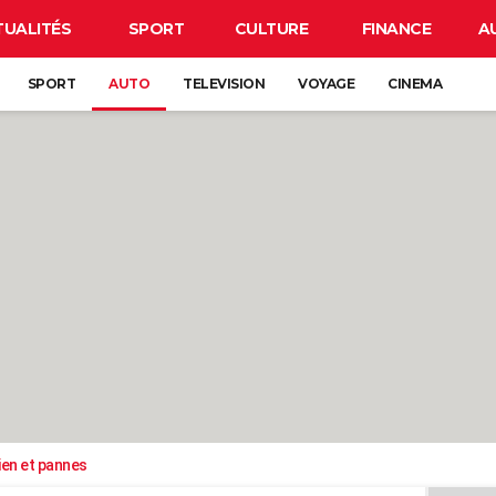
TUALITÉS
SPORT
CULTURE
FINANCE
A
SPORT
AUTO
TELEVISION
VOYAGE
CINEMA
ien et pannes