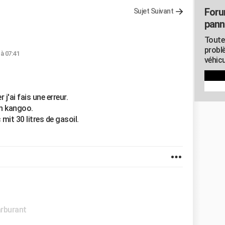
Foru
Sujet Suivant
pann
Toute
probl
 à 07:41
véhicu
j'ai fais une erreur.
on kangoo.
 mit 30 litres de gasoil.
arburant