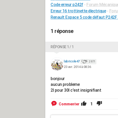
Code erreur p242f
-
Forum Mécanique,
Erreur 16 trottinette électrique
-
Foru
Renault Espace 5 code défaut P242F
1 réponse
RÉPONSE 1 / 1
labricole47
2 871
23 avr. 2014 à 08:36
bonjour
aucun probleme
2l pour 30l c'est insignifiant
1
Commenter