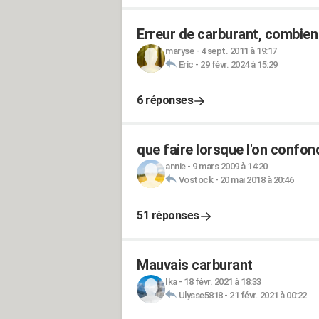
Erreur de carburant, combien
maryse
-
4 sept. 2011 à 19:17
Eric
-
29 févr. 2024 à 15:29
6 réponses
que faire lorsque l'on confon
annie
-
9 mars 2009 à 14:20
Vostock
-
20 mai 2018 à 20:46
51 réponses
Mauvais carburant
Ika
-
18 févr. 2021 à 18:33
Ulysse5818
-
21 févr. 2021 à 00:22