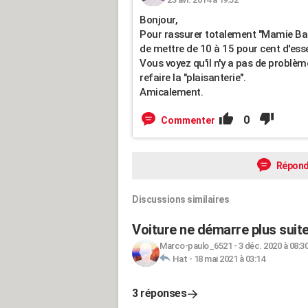
Bonjour,
Pour rassurer totalement "Mamie Bar
de mettre de 10 à 15 pour cent d'essen
Vous voyez qu'il n'y a pas de problèm
refaire la "plaisanterie".
Amicalement.
0
Commenter
Répond
Discussions similaires
Voiture ne démarre plus suite
Marco-paulo_6521
-
3 déc. 2020 à 08:3
Hat
-
18 mai 2021 à 03:14
3 réponses