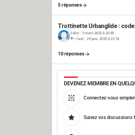
5 réponses
Trottinette Urbanglide : code 
Salto
-
3 mars 2023 à 20:49
Caat
-
29 janv. 2025 à 22:18
10 réponses
DEVENEZ MEMBRE EN QUELQ
Connectez-vous simpleme
Suivez vos discussions 