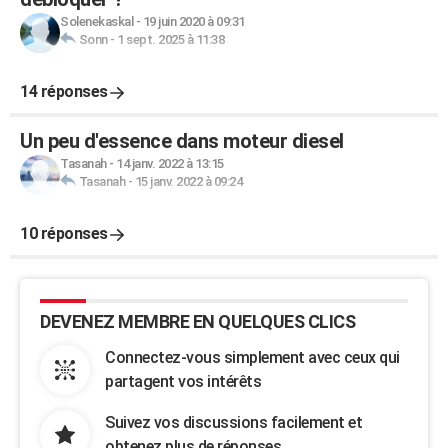
Solenekaskal
-
19 juin 2020 à 09:31
Sonn
-
1 sept. 2025 à 11:38
14 réponses
Un peu d'essence dans moteur diesel
Tasanah
-
14 janv. 2022 à 13:15
Tasanah
-
15 janv. 2022 à 09:24
10 réponses
DEVENEZ MEMBRE EN QUELQUES CLICS
Connectez-vous simplement avec ceux qui
partagent vos intérêts
Suivez vos discussions facilement et
obtenez plus de réponses