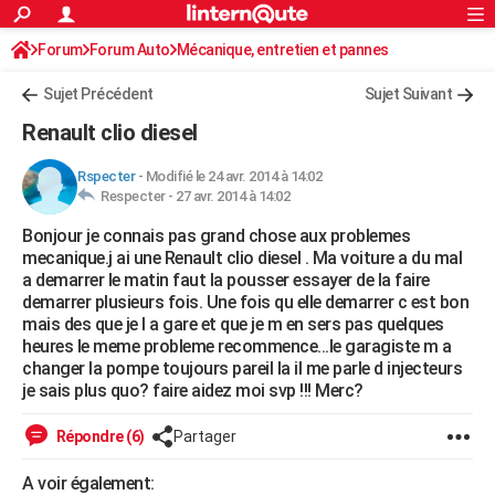
ACTUALITÉS
Forum
Forum Auto
Mécanique, entretien et pannes
Connexion
S'inscrire
Rechercher
Société
Education
Villes
Politique
Faits Divers
Monde
+
SPORT
Sujet Précédent
Sujet Suivant
Football
Cyclisme
Forum
Coupe du monde 2026
Tennis
Rugby
CULTURE
Renault clio diesel
TNT
Cinéma
Musique
Programme TV
Streaming
Sorties cinéma
+
FINANCE
Rspecter
-
Modifié le 24 avr. 2014 à 14:02
Respecter -
27 avr. 2014 à 14:02
Impôts
Immobilier
Banque
Crédit
Retraite
Epargne
Risques naturels par ville
Assurance
AUTO
Bonjour je connais pas grand chose aux problemes
Réserver un essai
Berlines
Forum auto
Essais
Citadines
SUV
+
HIGH-TECH
mecanique.j ai une Renault clio diesel . Ma voiture a du mal
a demarrer le matin faut la pousser essayer de la faire
Meilleur smartphone
Ordinateurs
Guide high-tech
Mobiles
Internet
Jeux vidéo
+
BRICOLAGE
demarrer plusieurs fois. Une fois qu elle demarrer c est bon
mais des que je l a gare et que je m en sers pas quelques
Aménagement intérieur
Cuisine
Jardinage
+
Forum
Extérieur
Salle de bains
Rangement
WEEK-END
heures le meme probleme recommence...le garagiste m a
changer la pompe toujours pareil la il me parle d injecteurs
Escapades
Expositions
Week-end nature
Guides de France
Patrimoine
Musées
+
LIFESTYLE
je sais plus quo? faire aidez moi svp !!! Merc?
Bien-être
Mode
+
Art de vivre
Loisirs
Modes de vie
SANTE
Répondre (6)
Partager
Guide de la santé
Médicaments
+
Alimentation
Maladies
Sommeil
VOYAGE
A voir également: