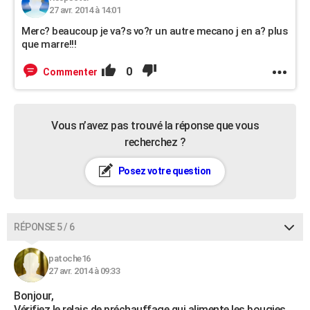
27 avr. 2014 à 14:01
Merc? beaucoup je va?s vo?r un autre mecano j en a? plus
que marre!!!
0
Commenter
Vous n’avez pas trouvé la réponse que vous
recherchez ?
Posez votre question
RÉPONSE 5 / 6
patoche16
27 avr. 2014 à 09:33
Bonjour,
Vérifiez le relais de préchauffage qui alimente les bougies