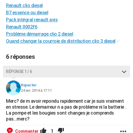
Renault clio diesel
City break
Voyage de noces
Climat
Destinations
Voyage nature
Forum
+
PHOTO
B7 essence ou diesel
GUIDES D'ACHAT
Pack intégral renault avis
Renault 0002f6
BONS PLANS
Problème démarrage clio 2 diesel
Quand changer la courroie de distribution clio 3 diesel
✓
CARTE DE VOEUX
Carte Bonne année
Carte Pâques
Carte de Noël
Carte Saint-Valentin
Carte d'anniversaire
DICTIONNAIRE
6 réponses
Biographies
Expressions
Dictionnaire
Citations
Proverbes
PROGRAMME TV
RÉPONSE 1 / 6
COPAINS D'AVANT
Rspecter
Se connecter
Collèges
Universités
Service militaire
S'inscrire
Lycées
Primaires
Entreprises
Avis de recherche
24 avr. 2014 à 17:11
AVIS DE DÉCÈS
Merc? de m avoir repondu rapidement car je suis vraiment
FORUM
en stresse. Le demarreur n a pas de probleme ni la batterie .
La pompe et les bougies sont changes je comprends
Lifestyle
Sport
Television
Cinema
Bricolage
Culture
Auto
Voyage
pas...merc?
1
Commenter