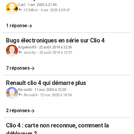
Carl
-
1 avr. 2025 à 21:49
CCMBot
-
6 avr. 2025 à 09:47
1 réponse
Bugs électroniques en série sur Clio 4
Argelesr83
-
22 août 2019 à 22:26
snocky.
-
23 août 2019 à 13:37
7 réponses
Renault clio 4 qui démarre plus
Ricou04
-
11 nov. 2020 à 12:20
Ricou04
-
12 nov. 2020 à 18:34
2 réponses
Clio 4 : carte non reconnue, comment la
débloquer ?