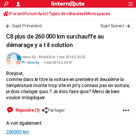
ACTUALITÉS
Forum
Forum Auto
Types de véhicules
Connexion
S'inscrire
Monospaces
Rechercher
Société
Education
Villes
Politique
Faits Divers
Monde
+
SPORT
Sujet Précédent
Sujet Suivant
Football
Cyclisme
Forum
Coupe du monde 2026
Tennis
Rugby
CULTURE
C8 plus de 260 000 km surchauffe au
TNT
Cinéma
Musique
Programme TV
Streaming
Sorties cinéma
+
démarage y a t il solution
FINANCE
Impôts
Immobilier
Banque
Crédit
Retraite
Epargne
Risques naturels par ville
Assurance
AUTO
mimo.h2
-
Modifié le 1 mai 2014 à 20:23
snocky.
-
1 mai 2014 à 20:47
Réserver un essai
Berlines
Forum auto
Essais
Citadines
SUV
+
HIGH-TECH
Bonjour,
comme dans le titre la voiture en première et deuxième la
Meilleur smartphone
Ordinateurs
Guide high-tech
Mobiles
Internet
Jeux vidéo
+
BRICOLAGE
tempèrature monte trop vite et jm'y connais pas en voiture,
je dois changer quoi ? Je dois faire quoi? Merci de bien
Aménagement intérieur
Cuisine
Jardinage
+
Forum
Extérieur
Salle de bains
Rangement
WEEK-END
vouloir m'expliquer.
Escapades
Expositions
Week-end nature
Guides de France
Patrimoine
Musées
+
LIFESTYLE
Répondre (1)
Partager
Bien-être
Mode
+
Art de vivre
Loisirs
Modes de vie
SANTE
A voir également:
Guide de la santé
Médicaments
+
Alimentation
Maladies
Sommeil
VOYAGE
260000 km