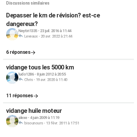
Discussions similaires
Depasser le km de révision? est-ce
dangereux?
Neytiri1335
-
23 juil. 2016 à 11:44
Leveaux
-
20 avr. 2022 à 21:44
6 réponses
vidange tous les 5000 km
ludo1286
-
8 juin 2012 à 20:55
Chris
-
19 avr. 2020 à 11:40
11 réponses
vidange huile moteur
alexe
-
4 juin 2009 à 11:19
bisounours
-
13 févr. 2011 à 17:51