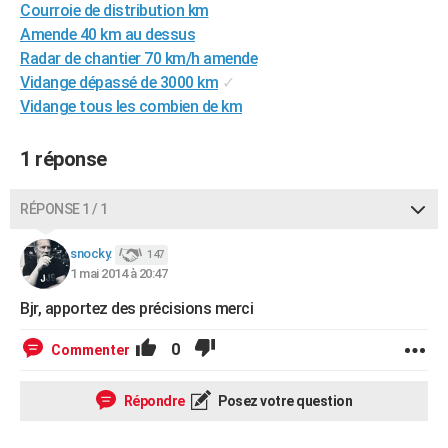
Courroie de distribution km
City break
Voyage de noces
Climat
Destinations
Voyage nature
Forum
+
PHOTO
Amende 40 km au dessus
Radar de chantier 70 km/h amende
GUIDES D'ACHAT
Vidange dépassé de 3000 km
✓
BONS PLANS
Vidange tous les combien de km
CARTE DE VOEUX
1 réponse
Carte Bonne année
Carte Pâques
Carte de Noël
Carte Saint-Valentin
Carte d'anniversaire
DICTIONNAIRE
RÉPONSE 1 / 1
Biographies
Expressions
Dictionnaire
Citations
Proverbes
PROGRAMME TV
snocky.
147
COPAINS D'AVANT
1 mai 2014 à 20:47
Se connecter
Collèges
Universités
Service militaire
S'inscrire
Lycées
Primaires
Entreprises
Avis de recherche
Bjr, apportez des précisions merci
AVIS DE DÉCÈS
FORUM
0
Commenter
Lifestyle
Sport
Television
Cinema
Bricolage
Culture
Auto
Voyage
Répondre
Posez votre question