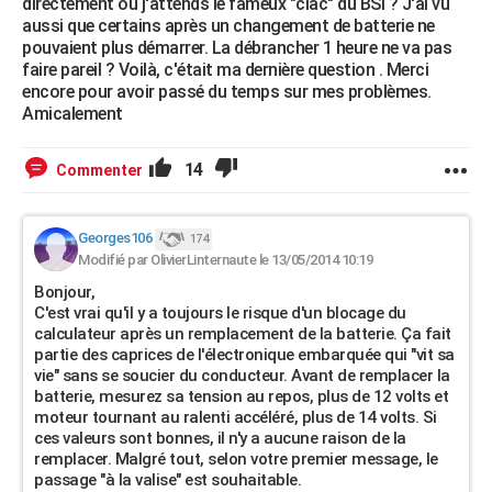
directement ou j'attends le fameux "clac" du BSI ? J'ai vu
aussi que certains après un changement de batterie ne
pouvaient plus démarrer. La débrancher 1 heure ne va pas
faire pareil ? Voilà, c'était ma dernière question . Merci
encore pour avoir passé du temps sur mes problèmes.
Amicalement
14
Commenter
Georges106
174
Modifié par OlivierLinternaute le 13/05/2014 10:19
Bonjour,
C'est vrai qu'il y a toujours le risque d'un blocage du
calculateur après un remplacement de la batterie. Ça fait
partie des caprices de l'électronique embarquée qui "vit sa
vie" sans se soucier du conducteur. Avant de remplacer la
batterie, mesurez sa tension au repos, plus de 12 volts et
moteur tournant au ralenti accéléré, plus de 14 volts. Si
ces valeurs sont bonnes, il n'y a aucune raison de la
remplacer. Malgré tout, selon votre premier message, le
passage "à la valise" est souhaitable.