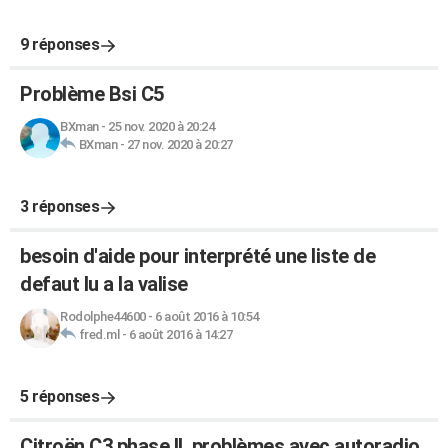
9 réponses
Problème Bsi C5
BXman
-
25 nov. 2020 à 20:24
BXman
-
27 nov. 2020 à 20:27
3 réponses
besoin d'aide pour interprété une liste de
defaut lu a la valise
Rodolphe44600
-
6 août 2016 à 10:54
fred.ml
-
6 août 2016 à 14:27
5 réponses
Citroën C3 phase II, problèmes avec autoradio