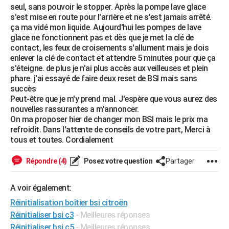
seul, sans pouvoir le stopper. Après la pompe lave glace
City break
Voyage de noces
Climat
Destinations
Voyage nature
Forum
+
PHOTO
s'est mise en route pour l'arrière et ne s'est jamais arrêté.
ça ma vidé mon liquide. Aujourd'hui les pompes de lave
GUIDES D'ACHAT
glace ne fonctionnent pas et dès que je met la clé de
contact, les feux de croisements s'allument mais je dois
BONS PLANS
enlever la clé de contact et attendre 5 minutes pour que ça
s'éteigne. de plus je n'ai plus accès aux veilleuses et plein
CARTE DE VOEUX
phare. j'ai essayé de faire deux reset de BSI mais sans
succès
Carte Bonne année
Carte Pâques
Carte de Noël
Carte Saint-Valentin
Carte d'anniversaire
DICTIONNAIRE
Peut-être que je m'y prend mal. J'espère que vous aurez des
nouvelles rassurantes a m'annoncer.
Biographies
Expressions
Dictionnaire
Citations
Proverbes
PROGRAMME TV
On ma proposer hier de changer mon BSI mais le prix ma
refroidit. Dans l'attente de conseils de votre part, Merci à
COPAINS D'AVANT
tous et toutes. Cordialement
Se connecter
Collèges
Universités
Service militaire
S'inscrire
Lycées
Primaires
Entreprises
Avis de recherche
AVIS DE DÉCÈS
Répondre (4)
Posez votre question
Partager
FORUM
A voir également:
Lifestyle
Sport
Television
Cinema
Bricolage
Culture
Auto
Voyage
Réinitialisation boîtier bsi citroën
Réinitialiser bsi c3
- Meilleures réponses
Réinitialiser bsi c5
- Meilleures réponses