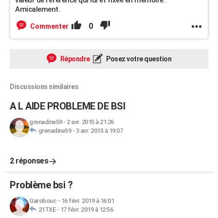
valeur de référence qui lui et fixée en mémoire.
Amicalement.
0
Commenter
Répondre
Posez votre question
Discussions similaires
A L AIDE PROBLEME DE BSI
grenadine59
-
2 avr. 2015 à 21:26
grenadine59
-
3 avr. 2015 à 19:07
2 réponses
Problème bsi ?
Garobouc
-
16 févr. 2019 à 16:01
21TXE
-
17 févr. 2019 à 12:56