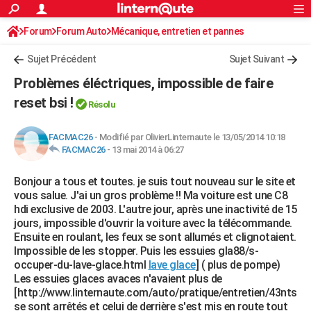
ACTUALITÉS
Forum
Forum Auto
Mécanique, entretien et pannes
Connexion
S'inscrire
Rechercher
Société
Education
Villes
Politique
Faits Divers
Monde
+
SPORT
Sujet Précédent
Sujet Suivant
Football
Cyclisme
Forum
Coupe du monde 2026
Tennis
Rugby
CULTURE
Problèmes éléctriques, impossible de faire
TNT
Cinéma
Musique
Programme TV
Streaming
Sorties cinéma
+
reset bsi !
FINANCE
Résolu
Impôts
Immobilier
Banque
Crédit
Retraite
Epargne
Risques naturels par ville
Assurance
AUTO
FACMAC26
-
Modifié par OlivierLinternaute le 13/05/2014 10:18
FACMAC26
-
13 mai 2014 à 06:27
Réserver un essai
Berlines
Forum auto
Essais
Citadines
SUV
+
HIGH-TECH
Bonjour a tous et toutes. je suis tout nouveau sur le site et
Meilleur smartphone
Ordinateurs
Guide high-tech
Mobiles
Internet
Jeux vidéo
+
BRICOLAGE
vous salue. J'ai un gros problème !! Ma voiture est une C8
hdi exclusive de 2003. L'autre jour, après une inactivité de 15
Aménagement intérieur
Cuisine
Jardinage
+
Forum
Extérieur
Salle de bains
Rangement
WEEK-END
jours, impossible d'ouvrir la voiture avec la télécommande.
Ensuite en roulant, les feux se sont allumés et clignotaient.
Escapades
Expositions
Week-end nature
Guides de France
Patrimoine
Musées
+
LIFESTYLE
Impossible de les stopper. Puis les essuies gla88/s-
occuper-du-lave-glace.html
lave glace
] ( plus de pompe)
Bien-être
Mode
+
Art de vivre
Loisirs
Modes de vie
SANTE
Les essuies glaces avaces n'avaient plus de
[http://www.linternaute.com/auto/pratique/entretien/43nts
Guide de la santé
Médicaments
+
Alimentation
Maladies
Sommeil
VOYAGE
se sont arrêtés et celui de derrière s'est mis en route tout