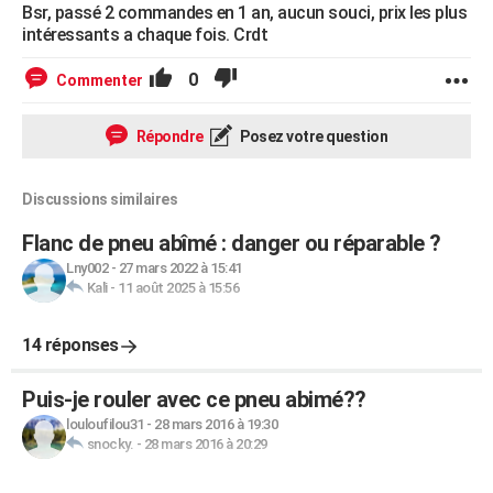
Bsr, passé 2 commandes en 1 an, aucun souci, prix les plus
intéressants a chaque fois. Crdt
0
Commenter
Répondre
Posez votre question
Discussions similaires
Flanc de pneu abîmé : danger ou réparable ?
Lny002
-
27 mars 2022 à 15:41
Kali
-
11 août 2025 à 15:56
14 réponses
Puis-je rouler avec ce pneu abimé??
louloufilou31
-
28 mars 2016 à 19:30
snocky.
-
28 mars 2016 à 20:29