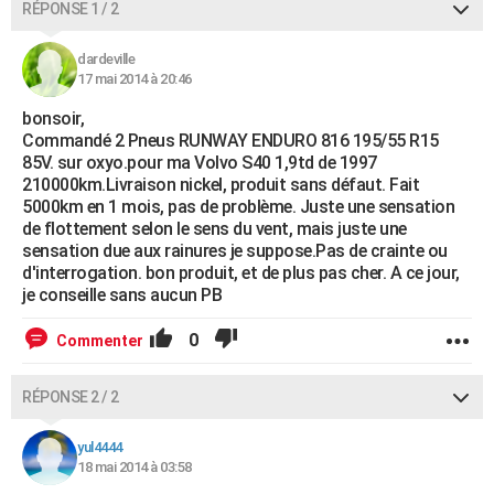
RÉPONSE 1 / 2
City break
Voyage de noces
Climat
Destinations
Voyage nature
Forum
+
PHOTO
dardeville
GUIDES D'ACHAT
17 mai 2014 à 20:46
BONS PLANS
bonsoir,
Commandé 2 Pneus RUNWAY ENDURO 816 195/55 R15
CARTE DE VOEUX
85V. sur oxyo.pour ma Volvo S40 1,9td de 1997
210000km.Livraison nickel, produit sans défaut. Fait
Carte Bonne année
Carte Pâques
Carte de Noël
Carte Saint-Valentin
Carte d'anniversaire
DICTIONNAIRE
5000km en 1 mois, pas de problème. Juste une sensation
de flottement selon le sens du vent, mais juste une
Biographies
Expressions
Dictionnaire
Citations
Proverbes
sensation due aux rainures je suppose.Pas de crainte ou
PROGRAMME TV
d'interrogation. bon produit, et de plus pas cher. A ce jour,
je conseille sans aucun PB
COPAINS D'AVANT
Se connecter
Collèges
Universités
Service militaire
S'inscrire
Lycées
Primaires
Entreprises
Avis de recherche
0
AVIS DE DÉCÈS
Commenter
FORUM
RÉPONSE 2 / 2
Lifestyle
Sport
Television
Cinema
Bricolage
Culture
Auto
Voyage
yul4444
18 mai 2014 à 03:58