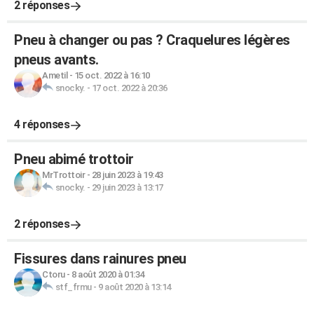
2 réponses
Pneu à changer ou pas ? Craquelures légères
pneus avants.
Ametil
-
15 oct. 2022 à 16:10
snocky.
-
17 oct. 2022 à 20:36
4 réponses
Pneu abimé trottoir
MrTrottoir
-
28 juin 2023 à 19:43
snocky.
-
29 juin 2023 à 13:17
2 réponses
Fissures dans rainures pneu
Ctoru
-
8 août 2020 à 01:34
stf_frmu
-
9 août 2020 à 13:14