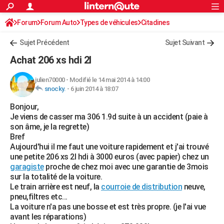
ACTUALITÉS
Forum
Forum Auto
Types de véhicules
Connexion
S'inscrire
Citadines
Rechercher
Société
Education
Villes
Politique
Faits Divers
Monde
+
SPORT
Sujet Précédent
Sujet Suivant
Football
Cyclisme
Forum
Coupe du monde 2026
Tennis
Rugby
CULTURE
Achat 206 xs hdi 2l
TNT
Cinéma
Musique
Programme TV
Streaming
Sorties cinéma
+
FINANCE
julien70000
-
Modifié le 14 mai 2014 à 14:00
snocky.
-
6 juin 2014 à 18:07
Impôts
Immobilier
Banque
Crédit
Retraite
Epargne
Risques naturels par ville
Assurance
AUTO
Bonjour,
Réserver un essai
Berlines
Forum auto
Essais
Citadines
SUV
+
HIGH-TECH
Je viens de casser ma 306 1.9d suite à un accident (paie à
son âme, je la regrette)
Meilleur smartphone
Ordinateurs
Guide high-tech
Mobiles
Internet
Jeux vidéo
+
BRICOLAGE
Bref
Aujourd'hui il me faut une voiture rapidement et j'ai trouvé
Aménagement intérieur
Cuisine
Jardinage
+
Forum
Extérieur
Salle de bains
Rangement
WEEK-END
une petite 206 xs 2l hdi à 3000 euros (avec papier) chez un
garagiste
proche de chez moi avec une garantie de 3mois
Escapades
Expositions
Week-end nature
Guides de France
Patrimoine
Musées
+
LIFESTYLE
sur la totalité de la voiture.
Le train arrière est neuf, la
courroie de distribution
neuve,
Bien-être
Mode
+
Art de vivre
Loisirs
Modes de vie
SANTE
pneu,filtres etc...
La voiture n'a pas une bosse et est très propre. (je l'ai vue
Guide de la santé
Médicaments
+
Alimentation
Maladies
Sommeil
VOYAGE
avant les réparations)