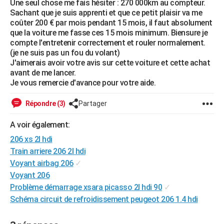
Une seul chose me fais hésiter : 270 000km au compteur.
City break
Voyage de noces
Climat
Destinations
Voyage nature
Forum
+
Sachant que je suis apprenti et que ce petit plaisir va me
PHOTO
coûter 200 € par mois pendant 15 mois, il faut absolument
que la voiture me fasse ces 15 mois minimum. Biensure je
GUIDES D'ACHAT
compte l'entretenir correctement et rouler normalement.
(je ne suis pas un fou du volant)
BONS PLANS
J'aimerais avoir votre avis sur cette voiture et cette achat
avant de me lancer.
CARTE DE VOEUX
Je vous remercie d'avance pour votre aide.
Carte Bonne année
Carte Pâques
Carte de Noël
Carte Saint-Valentin
Carte d'anniversaire
DICTIONNAIRE
Répondre (3)
Partager
Biographies
Expressions
Dictionnaire
Citations
Proverbes
PROGRAMME TV
A voir également:
COPAINS D'AVANT
206 xs 2l hdi
Train arriere 206 2l hdi
Se connecter
Collèges
Universités
Service militaire
S'inscrire
Lycées
Primaires
Entreprises
Avis de recherche
AVIS DE DÉCÈS
Voyant airbag 206
✓
FORUM
Voyant 206
Problème démarrage xsara picasso 2l hdi 90
✓
Lifestyle
Sport
Television
Cinema
Bricolage
Culture
Auto
Voyage
Schéma circuit de refroidissement peugeot 206 1.4 hdi