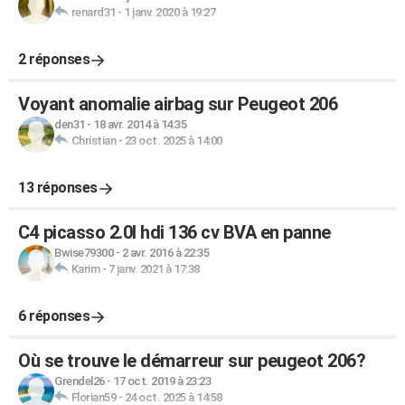
renard31
-
1 janv. 2020 à 19:27
2 réponses
Voyant anomalie airbag sur Peugeot 206
den31
-
18 avr. 2014 à 14:35
Christian
-
23 oct. 2025 à 14:00
13 réponses
C4 picasso 2.0l hdi 136 cv BVA en panne
Bwise79300
-
2 avr. 2016 à 22:35
Karim
-
7 janv. 2021 à 17:38
6 réponses
Où se trouve le démarreur sur peugeot 206?
Grendel26
-
17 oct. 2019 à 23:23
Florian59
-
24 oct. 2025 à 14:58