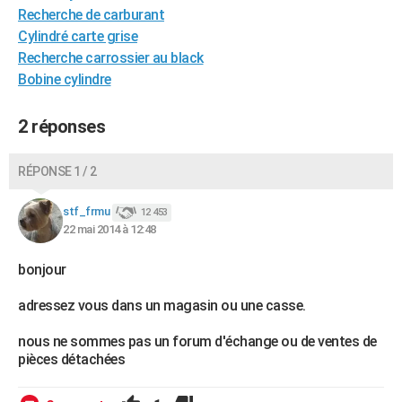
Recherche de carburant
City break
Voyage de noces
Climat
Destinations
Voyage nature
Forum
+
PHOTO
Cylindré carte grise
Recherche carrossier au black
GUIDES D'ACHAT
Bobine cylindre
BONS PLANS
2 réponses
CARTE DE VOEUX
Carte Bonne année
Carte Pâques
Carte de Noël
Carte Saint-Valentin
Carte d'anniversaire
DICTIONNAIRE
RÉPONSE 1 / 2
Biographies
Expressions
Dictionnaire
Citations
Proverbes
PROGRAMME TV
stf_frmu
12 453
22 mai 2014 à 12:48
COPAINS D'AVANT
bonjour
Se connecter
Collèges
Universités
Service militaire
S'inscrire
Lycées
Primaires
Entreprises
Avis de recherche
AVIS DE DÉCÈS
adressez vous dans un magasin ou une casse.
FORUM
nous ne sommes pas un forum d'échange ou de ventes de
Lifestyle
Sport
Television
Cinema
Bricolage
Culture
Auto
Voyage
pièces détachées