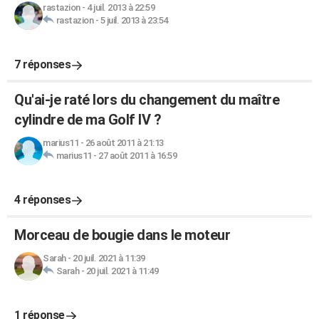
rastazion
-
4 juil. 2013 à 22:59
rastazion
-
5 juil. 2013 à 23:54
7 réponses
Qu'ai-je raté lors du changement du maître
cylindre de ma Golf IV ?
marius11
-
26 août 2011 à 21:13
marius11
-
27 août 2011 à 16:59
4 réponses
Morceau de bougie dans le moteur
Sarah
-
20 juil. 2021 à 11:39
Sarah
-
20 juil. 2021 à 11:49
1 réponse