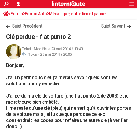
ACTUALITÉS
Forum
Forum Auto
Mécanique, entretien et pannes
Connexion
S'inscrire
Rechercher
Société
Education
Villes
Politique
Faits Divers
Monde
+
SPORT
Sujet Précédent
Sujet Suivant
Football
Cyclisme
Forum
Coupe du monde 2026
Tennis
Rugby
CULTURE
Clé perdue - fiat punto 2
TNT
Cinéma
Musique
Programme TV
Streaming
Sorties cinéma
+
FINANCE
Tokai
-
Modifié le 23 mai 2014 à 13:43
Tokai -
25 mai 2014 à 20:05
Impôts
Immobilier
Banque
Crédit
Retraite
Epargne
Risques naturels par ville
Assurance
AUTO
Bonjour,
Réserver un essai
Berlines
Forum auto
Essais
Citadines
SUV
+
HIGH-TECH
J'ai un petit soucis et j'aimerais savoir quels sont les
Meilleur smartphone
Ordinateurs
Guide high-tech
Mobiles
Internet
Jeux vidéo
+
BRICOLAGE
solutions pour y remédier.
Aménagement intérieur
Cuisine
Jardinage
+
Forum
Extérieur
Salle de bains
Rangement
WEEK-END
J'ai perdu ma clé de voiture (une fiat punto 2 de 2003) et je
me retrouve bien embêté.
Escapades
Expositions
Week-end nature
Guides de France
Patrimoine
Musées
+
LIFESTYLE
Il me reste qu'une clé (bleu) qui ne sert qu'à ouvrir les portes
de la voiture mais j'ai lu quelque part que celle-ci
Bien-être
Mode
+
Art de vivre
Loisirs
Modes de vie
SANTE
contiendrait les codes pour refaire une autre clé (à vérifier
donc...).
Guide de la santé
Médicaments
+
Alimentation
Maladies
Sommeil
VOYAGE