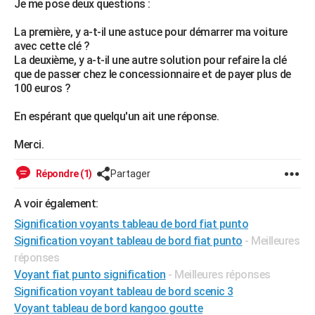
Je me pose deux questions :
City break
Voyage de noces
Climat
Destinations
Voyage nature
Forum
+
PHOTO
La première, y a-t-il une astuce pour démarrer ma voiture
avec cette clé ?
GUIDES D'ACHAT
La deuxième, y a-t-il une autre solution pour refaire la clé
que de passer chez le concessionnaire et de payer plus de
BONS PLANS
100 euros ?
CARTE DE VOEUX
En espérant que quelqu'un ait une réponse.
Carte Bonne année
Carte Pâques
Carte de Noël
Carte Saint-Valentin
Carte d'anniversaire
DICTIONNAIRE
Merci.
Biographies
Expressions
Dictionnaire
Citations
Proverbes
PROGRAMME TV
Répondre (1)
Partager
COPAINS D'AVANT
A voir également:
Se connecter
Collèges
Universités
Service militaire
S'inscrire
Lycées
Primaires
Entreprises
Avis de recherche
AVIS DE DÉCÈS
Signification voyants tableau de bord fiat punto
Signification voyant tableau de bord fiat punto
- Meilleures
FORUM
réponses
Lifestyle
Sport
Television
Cinema
Bricolage
Culture
Auto
Voyage
Voyant fiat punto signification
- Meilleures réponses
Signification voyant tableau de bord scenic 3
Voyant tableau de bord kangoo goutte