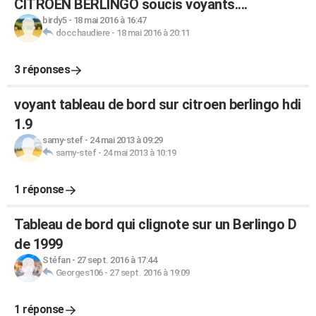
CITROEN BERLINGO soucis voyants....
birdy5
-
18 mai 2016 à 16:47
docchaudiere
-
18 mai 2016 à 20:11
3 réponses
voyant tableau de bord sur citroen berlingo hdi
1.9
samy-stef
-
24 mai 2013 à 09:29
samy-stef
-
24 mai 2013 à 10:19
1 réponse
Tableau de bord qui clignote sur un Berlingo D
de 1999
Stéfan
-
27 sept. 2016 à 17:44
Georges106
-
27 sept. 2016 à 19:09
1 réponse