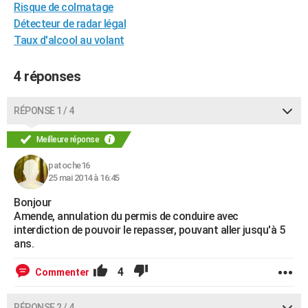
Risque de colmatage
City break
Voyage de noces
Climat
Destinations
Voyage nature
Forum
+
PHOTO
Détecteur de radar légal
Taux d'alcool au volant
GUIDES D'ACHAT
BONS PLANS
4 réponses
CARTE DE VOEUX
RÉPONSE 1 / 4
Carte Bonne année
Carte Pâques
Carte de Noël
Carte Saint-Valentin
Carte d'anniversaire
DICTIONNAIRE
Meilleure réponse
Biographies
Expressions
Dictionnaire
Citations
Proverbes
PROGRAMME TV
patoche16
25 mai 2014 à 16:45
COPAINS D'AVANT
Bonjour
Se connecter
Collèges
Universités
Service militaire
S'inscrire
Lycées
Primaires
Entreprises
Avis de recherche
AVIS DE DÉCÈS
Amende, annulation du permis de conduire avec
interdiction de pouvoir le repasser, pouvant aller jusqu'à 5
FORUM
ans.
Lifestyle
Sport
Television
Cinema
Bricolage
Culture
Auto
Voyage
4
Commenter
RÉPONSE 2 / 4