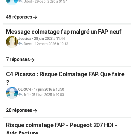
Jibril
-
29 déc. 2020 à 01:54
45 réponses
Message colmatage fap malgré un FAP neuf
Jessica
-
28 juin 2023 à 11:44
Dave
-
12 mars 2026 à 19:13
7 réponses
C4 Picasso : Risque Colmatage FAP. Que faire
?
OLR974
-
17 juin 2016 à 15:50
fr1
-
25 févr. 2025 à 19:03
20 réponses
Risque colmatage FAP - Peugeot 207 HDI -
Avis facture