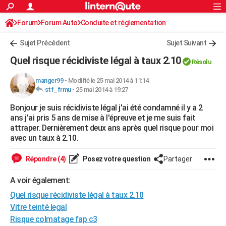
ACTUALITÉS
Forum
Forum Auto
Conduite et réglementation
Connexion
S'inscrire
Rechercher
Société
Education
Villes
Politique
Faits Divers
Monde
+
SPORT
Sujet Précédent
Sujet Suivant
Football
Cyclisme
Forum
Coupe du monde 2026
Tennis
Rugby
CULTURE
Quel risque récidiviste légal à taux 2.10
Résolu
TNT
Cinéma
Musique
Programme TV
Streaming
Sorties cinéma
+
FINANCE
manger99
-
Modifié le 25 mai 2014 à 11:14
stf_frmu
-
25 mai 2014 à 19:27
Impôts
Immobilier
Banque
Crédit
Retraite
Epargne
Risques naturels par ville
Assurance
AUTO
Bonjour je suis récidiviste légal j'ai été condamné il y a 2
Réserver un essai
Berlines
Forum auto
Essais
Citadines
SUV
+
HIGH-TECH
ans j'ai pris 5 ans de mise à l'épreuve et je me suis fait
attraper. Dernièrement deux ans après quel risque pour moi
Meilleur smartphone
Ordinateurs
Guide high-tech
Mobiles
Internet
Jeux vidéo
+
BRICOLAGE
avec un taux à 2.10.
Aménagement intérieur
Cuisine
Jardinage
+
Forum
Extérieur
Salle de bains
Rangement
WEEK-END
Répondre (4)
Posez votre question
Partager
Escapades
Expositions
Week-end nature
Guides de France
Patrimoine
Musées
+
LIFESTYLE
A voir également:
Quel risque récidiviste légal à taux 2.10
Bien-être
Mode
+
Art de vivre
Loisirs
Modes de vie
SANTE
Vitre teinté legal
Guide de la santé
Médicaments
+
Alimentation
Maladies
Sommeil
VOYAGE
Risque colmatage fap c3