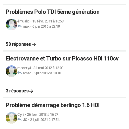
Problèmes Polo TDI 5ème génération
émualig
-
18 févr. 2011 à 16:53
max
-
6 juin 2016 à 23:19
58 réponses
Electrovanne et Turbo sur Picasso HDI 110cv
mhenry4
-
31 mai 2012 à 12:08
amar
-
6 juin 2012 à 18:10
3 réponses
Problème démarrage berlingo 1.6 HDI
Cyril
-
26 févr. 2013 à 16:27
JC
-
21 juil. 2021 à 17:54