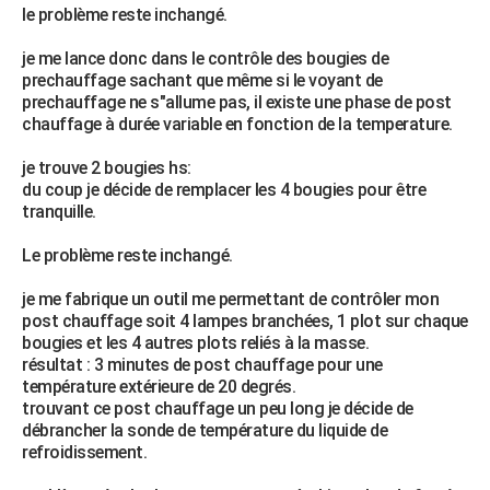
le problème reste inchangé.
City break
Voyage de noces
Climat
Destinations
Voyage nature
Forum
+
PHOTO
je me lance donc dans le contrôle des bougies de
GUIDES D'ACHAT
prechauffage sachant que même si le voyant de
prechauffage ne s"allume pas, il existe une phase de post
BONS PLANS
chauffage à durée variable en fonction de la temperature.
CARTE DE VOEUX
je trouve 2 bougies hs:
du coup je décide de remplacer les 4 bougies pour être
Carte Bonne année
Carte Pâques
Carte de Noël
Carte Saint-Valentin
Carte d'anniversaire
DICTIONNAIRE
tranquille.
Biographies
Expressions
Dictionnaire
Citations
Proverbes
PROGRAMME TV
Le problème reste inchangé.
COPAINS D'AVANT
je me fabrique un outil me permettant de contrôler mon
post chauffage soit 4 lampes branchées, 1 plot sur chaque
Se connecter
Collèges
Universités
Service militaire
S'inscrire
Lycées
Primaires
Entreprises
Avis de recherche
AVIS DE DÉCÈS
bougies et les 4 autres plots reliés à la masse.
résultat : 3 minutes de post chauffage pour une
FORUM
température extérieure de 20 degrés.
trouvant ce post chauffage un peu long je décide de
Lifestyle
Sport
Television
Cinema
Bricolage
Culture
Auto
Voyage
débrancher la sonde de température du liquide de
refroidissement.