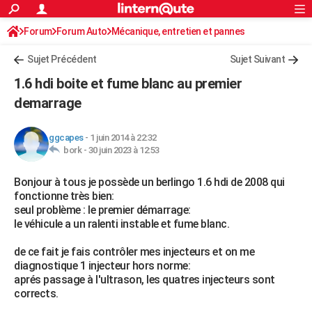
ACTUALITÉS
Forum
Forum Auto
Mécanique, entretien et pannes
Connexion
S'inscrire
Rechercher
Société
Education
Villes
Politique
Faits Divers
Monde
+
SPORT
Sujet Précédent
Sujet Suivant
Football
Cyclisme
Forum
Coupe du monde 2026
Tennis
Rugby
CULTURE
1.6 hdi boite et fume blanc au premier
TNT
Cinéma
Musique
Programme TV
Streaming
Sorties cinéma
+
demarrage
FINANCE
Impôts
Immobilier
Banque
Crédit
Retraite
Epargne
Risques naturels par ville
Assurance
AUTO
ggcapes
-
1 juin 2014 à 22:32
bork -
30 juin 2023 à 12:53
Réserver un essai
Berlines
Forum auto
Essais
Citadines
SUV
+
HIGH-TECH
Bonjour à tous je possède un berlingo 1.6 hdi de 2008 qui
Meilleur smartphone
Ordinateurs
Guide high-tech
Mobiles
Internet
Jeux vidéo
+
BRICOLAGE
fonctionne très bien:
seul problème : le premier démarrage:
Aménagement intérieur
Cuisine
Jardinage
+
Forum
Extérieur
Salle de bains
Rangement
WEEK-END
le véhicule a un ralenti instable et fume blanc.
Escapades
Expositions
Week-end nature
Guides de France
Patrimoine
Musées
+
LIFESTYLE
de ce fait je fais contrôler mes injecteurs et on me
diagnostique 1 injecteur hors norme:
Bien-être
Mode
+
Art de vivre
Loisirs
Modes de vie
SANTE
aprés passage à l'ultrason, les quatres injecteurs sont
corrects.
Guide de la santé
Médicaments
+
Alimentation
Maladies
Sommeil
VOYAGE