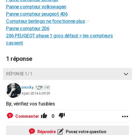
City break
Voyage de noces
Climat
Destinations
Voyage nature
Forum
+
Panne compteur volkswagen
PHOTO
Panne compteur peugeot 406
GUIDES D'ACHAT
Compteur berlingo ne fonctionne plus
✓
Panne compteur 206
BONS PLANS
206 PEUGEOT phase 1 gros défaut = les compteurs
cassent
CARTE DE VOEUX
Carte Bonne année
Carte Pâques
Carte de Noël
Carte Saint-Valentin
Carte d'anniversaire
DICTIONNAIRE
1 réponse
Biographies
Expressions
Dictionnaire
Citations
Proverbes
PROGRAMME TV
RÉPONSE 1 / 1
COPAINS D'AVANT
snocky.
147
Se connecter
Collèges
Universités
Service militaire
S'inscrire
Lycées
Primaires
Entreprises
Avis de recherche
AVIS DE DÉCÈS
4 juin 2014 à 09:39
Bjr, vérifiez vos fusibles
FORUM
Lifestyle
Sport
Television
Cinema
Bricolage
Culture
Auto
Voyage
0
Commenter
Répondre
Posez votre question