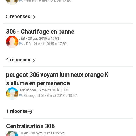
fred.ml
-
5 août 2022 à 12:45
5 réponses
306 - Chauffage en panne
JEB
-
23 avr. 2015 à 19:51
JEB
-
21 oct. 2015 à 17:58
4 réponses
peugeot 306 voyant lumineux orange K
s'allume en permanence
Henintsoa
-
6 mai 2013 à 13:33
Georges106
-
6 mai 2013 à 13:57
1 réponse
Centralisation 306
Julien
-
10 oct. 2020 à 12:52