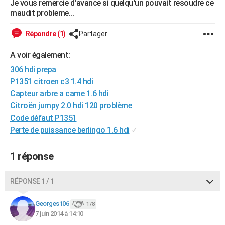
Je vous remercie d'avance si quelqu'un pouvait resoudre ce
City break
Voyage de noces
Climat
Destinations
Voyage nature
Forum
+
maudit probleme...
PHOTO
GUIDES D'ACHAT
Répondre (1)
Partager
BONS PLANS
A voir également:
306 hdi prepa
CARTE DE VOEUX
P1351 citroen c3 1.4 hdi
Carte Bonne année
Carte Pâques
Carte de Noël
Carte Saint-Valentin
Carte d'anniversaire
Capteur arbre a came 1.6 hdi
DICTIONNAIRE
Citroën jumpy 2.0 hdi 120 problème
Biographies
Expressions
Dictionnaire
Citations
Proverbes
PROGRAMME TV
Code défaut P1351
Perte de puissance berlingo 1.6 hdi
✓
COPAINS D'AVANT
Se connecter
Collèges
Universités
Service militaire
S'inscrire
Lycées
Primaires
Entreprises
Avis de recherche
1 réponse
AVIS DE DÉCÈS
FORUM
RÉPONSE 1 / 1
Lifestyle
Sport
Television
Cinema
Bricolage
Culture
Auto
Voyage
Georges106
178
7 juin 2014 à 14:10