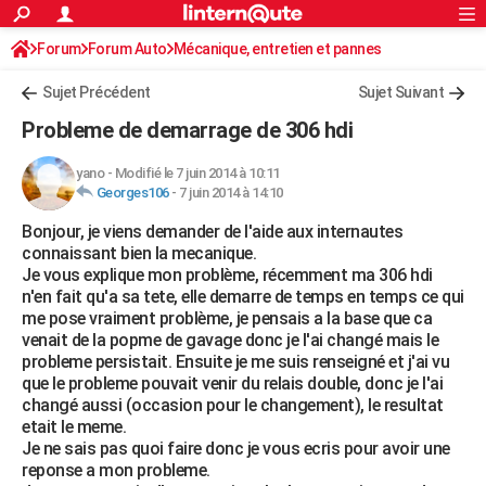
ACTUALITÉS
Forum
Forum Auto
Mécanique, entretien et pannes
Connexion
S'inscrire
Rechercher
Société
Education
Villes
Politique
Faits Divers
Monde
+
SPORT
Sujet Précédent
Sujet Suivant
Football
Cyclisme
Forum
Coupe du monde 2026
Tennis
Rugby
CULTURE
Probleme de demarrage de 306 hdi
TNT
Cinéma
Musique
Programme TV
Streaming
Sorties cinéma
+
FINANCE
yano
-
Modifié le 7 juin 2014 à 10:11
Georges106
-
7 juin 2014 à 14:10
Impôts
Immobilier
Banque
Crédit
Retraite
Epargne
Risques naturels par ville
Assurance
AUTO
Bonjour, je viens demander de l'aide aux internautes
Réserver un essai
Berlines
Forum auto
Essais
Citadines
SUV
+
HIGH-TECH
connaissant bien la mecanique.
Je vous explique mon problème, récemment ma 306 hdi
Meilleur smartphone
Ordinateurs
Guide high-tech
Mobiles
Internet
Jeux vidéo
+
BRICOLAGE
n'en fait qu'a sa tete, elle demarre de temps en temps ce qui
me pose vraiment problème, je pensais a la base que ca
Aménagement intérieur
Cuisine
Jardinage
+
Forum
Extérieur
Salle de bains
Rangement
WEEK-END
venait de la popme de gavage donc je l'ai changé mais le
probleme persistait. Ensuite je me suis renseigné et j'ai vu
Escapades
Expositions
Week-end nature
Guides de France
Patrimoine
Musées
+
LIFESTYLE
que le probleme pouvait venir du relais double, donc je l'ai
changé aussi (occasion pour le changement), le resultat
Bien-être
Mode
+
Art de vivre
Loisirs
Modes de vie
SANTE
etait le meme.
Je ne sais pas quoi faire donc je vous ecris pour avoir une
Guide de la santé
Médicaments
+
Alimentation
Maladies
Sommeil
VOYAGE
reponse a mon probleme.