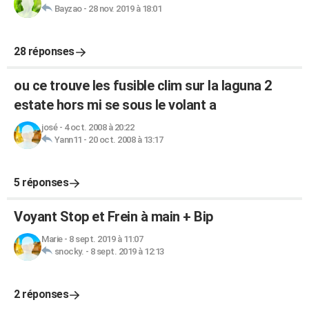
Bayzao
-
28 nov. 2019 à 18:01
28 réponses
ou ce trouve les fusible clim sur la laguna 2
estate hors mi se sous le volant a
josé
-
4 oct. 2008 à 20:22
Yann11
-
20 oct. 2008 à 13:17
5 réponses
Voyant Stop et Frein à main + Bip
Marie
-
8 sept. 2019 à 11:07
snocky.
-
8 sept. 2019 à 12:13
2 réponses