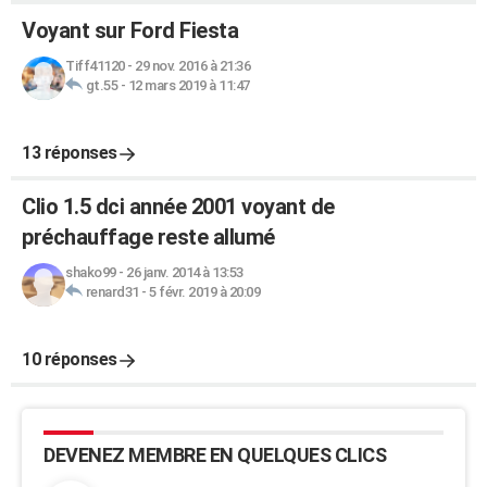
Voyant sur Ford Fiesta
Tiff41120
-
29 nov. 2016 à 21:36
gt.55
-
12 mars 2019 à 11:47
13 réponses
Clio 1.5 dci année 2001 voyant de
préchauffage reste allumé
shako99
-
26 janv. 2014 à 13:53
renard31
-
5 févr. 2019 à 20:09
10 réponses
DEVENEZ MEMBRE EN QUELQUES CLICS