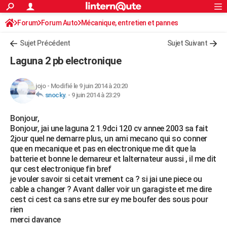
ACTUALITÉS
Forum
Forum Auto
Mécanique, entretien et pannes
Connexion
S'inscrire
Rechercher
Société
Education
Villes
Politique
Faits Divers
Monde
+
SPORT
Sujet Précédent
Sujet Suivant
Football
Cyclisme
Forum
Coupe du monde 2026
Tennis
Rugby
CULTURE
Laguna 2 pb electronique
TNT
Cinéma
Musique
Programme TV
Streaming
Sorties cinéma
+
FINANCE
jojo
-
Modifié le 9 juin 2014 à 20:20
Impôts
Immobilier
Banque
Crédit
Retraite
Epargne
Risques naturels par ville
Assurance
AUTO
snocky.
-
9 juin 2014 à 23:29
Réserver un essai
Berlines
Forum auto
Essais
Citadines
SUV
+
HIGH-TECH
Bonjour,
Bonjour, jai une laguna 2 1.9dci 120 cv annee 2003 sa fait
Meilleur smartphone
Ordinateurs
Guide high-tech
Mobiles
Internet
Jeux vidéo
+
BRICOLAGE
2jour quel ne demarre plus, un ami mecano qui so conner
que en mecanique et pas en electronique me dit que la
Aménagement intérieur
Cuisine
Jardinage
+
Forum
Extérieur
Salle de bains
Rangement
WEEK-END
batterie et bonne le demareur et lalternateur aussi , il me dit
qur cest electronique fin bref
Escapades
Expositions
Week-end nature
Guides de France
Patrimoine
Musées
+
LIFESTYLE
je vouler savoir si cetait vrement ca ? si jai une piece ou
cable a changer ? Avant daller voir un garagiste et me dire
Bien-être
Mode
+
Art de vivre
Loisirs
Modes de vie
SANTE
cest ci cest ca sans etre sur ey me boufer des sous pour
rien
Guide de la santé
Médicaments
+
Alimentation
Maladies
Sommeil
VOYAGE
merci davance