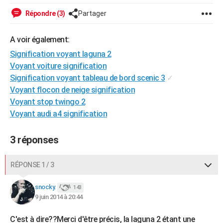
City break
Voyage de noces
Climat
Destinations
Voyage nature
Forum
+
PHOTO
Répondre (3)
Partager
GUIDES D'ACHAT
A voir également:
BONS PLANS
Signification voyant laguna 2
Voyant voiture signification
CARTE DE VOEUX
Signification voyant tableau de bord scenic 3
✓
Voyant flocon de neige signification
Carte Bonne année
Carte Pâques
Carte de Noël
Carte Saint-Valentin
Carte d'anniversaire
DICTIONNAIRE
Voyant stop twingo 2
Biographies
Expressions
Dictionnaire
Citations
Proverbes
PROGRAMME TV
Voyant audi a4 signification
COPAINS D'AVANT
3 réponses
Se connecter
Collèges
Universités
Service militaire
S'inscrire
Lycées
Primaires
Entreprises
Avis de recherche
AVIS DE DÉCÈS
RÉPONSE 1 / 3
FORUM
snocky.
143
Lifestyle
Sport
Television
Cinema
Bricolage
Culture
Auto
Voyage
9 juin 2014 à 20:44
C'est à dire??Merci d'être précis, la laguna 2 étant une