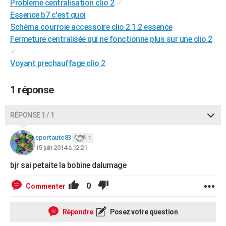
Probleme centralisation clio 2
✓
City break
Voyage de noces
Climat
Destinations
Voyage nature
Forum
+
PHOTO
Essence b7 c'est quoi
Schéma courroie accessoire clio 2 1.2 essence
GUIDES D'ACHAT
Fermeture centralisée qui ne fonctionne plus sur une clio 2
✓
BONS PLANS
Voyant prechauffage clio 2
CARTE DE VOEUX
1 réponse
Carte Bonne année
Carte Pâques
Carte de Noël
Carte Saint-Valentin
Carte d'anniversaire
DICTIONNAIRE
Biographies
Expressions
Dictionnaire
Citations
Proverbes
PROGRAMME TV
RÉPONSE 1 / 1
COPAINS D'AVANT
sportauto83
1
15 juin 2014 à 12:21
Se connecter
Collèges
Universités
Service militaire
S'inscrire
Lycées
Primaires
Entreprises
Avis de recherche
AVIS DE DÉCÈS
bjr sai petaite la bobine dalumage
FORUM
0
Commenter
Lifestyle
Sport
Television
Cinema
Bricolage
Culture
Auto
Voyage
Répondre
Posez votre question