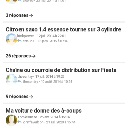
slew66
-
23 mai 2014 à 11:01
3 réponses
Citroen saxo 1.4 essence tourne sur 3 cylindre
kickpower
-
12 juil. 2014 à 22:01
stis-23-
-
15 janv. 2015 à 07:49
26 réponses
Chaîne ou courroie de distribution sur Fiesta
thesentry
-
17 juil. 2014 à 19:29
thesentry
-
10 août 2014 à 10:24
9 réponses
Ma voiture donne des à-coups
Tomlesuisse
-
25 avr. 2014 à 15:34
johnfaverbon
-
21 juil. 2020 à 15:44