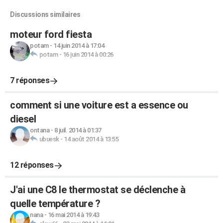
Discussions similaires
moteur ford fiesta
potam
-
14 juin 2014 à 17:04
potam
-
16 juin 2014 à 00:26
7 réponses
comment si une voiture est a essence ou
diesel
ontana
-
8 juil. 2014 à 01:37
ubuesk
-
14 août 2014 à 13:55
12 réponses
J'ai une C8 le thermostat se déclenche à
quelle température ?
nana
-
16 mai 2014 à 19:43