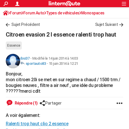
ACTUALITÉS
Forum
Forum Auto
Types de véhicules
Connexion
S'inscrire
Monospaces
Rechercher
Société
Education
Villes
Politique
Faits Divers
Monde
+
SPORT
Sujet Précédent
Sujet Suivant
Football
Cyclisme
Forum
Coupe du monde 2026
Tennis
Rugby
CULTURE
Citroen evasion 2 l essence ralenti trop haut
TNT
Cinéma
Musique
Programme TV
Streaming
Sorties cinéma
+
FINANCE
Essence
Impôts
Immobilier
Banque
Crédit
Retraite
Epargne
Risques naturels par ville
Assurance
AUTO
ibsi37
-
Modifié le 14 juin 2014 à 14:03
sportauto83
-
15 juin 2014 à 12:21
Réserver un essai
Berlines
Forum auto
Essais
Citadines
SUV
+
HIGH-TECH
Bonjour,
Meilleur smartphone
Ordinateurs
Guide high-tech
Mobiles
Internet
Jeux vidéo
+
BRICOLAGE
mon citroen 20i se met en sur regime a chaud / 1500 trm /
bougies neuves , filtre a air neuf , une idée du probleme
Aménagement intérieur
Cuisine
Jardinage
+
Forum
Extérieur
Salle de bains
Rangement
WEEK-END
??????merci cdlt
Escapades
Expositions
Week-end nature
Guides de France
Patrimoine
Musées
+
LIFESTYLE
Répondre (1)
Partager
Bien-être
Mode
+
Art de vivre
Loisirs
Modes de vie
SANTE
A voir également:
Guide de la santé
Médicaments
+
Alimentation
Maladies
Sommeil
Ralenti trop haut clio 2 essence
VOYAGE