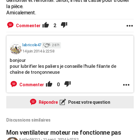
démonter et remonter. Sinon, il rest la casse pour trouver
la pièce.
Amicalement.
2
Commenter
labricole47
2 871
14 juin 2014 à 22:58
bonjour
pour lubrifier les paliers je conseille l'huile filante de
chaîne de tronçonneuse
0
Commenter
Répondre
Posez votre question
Discussions similaires
Mon ventilateur moteur ne fonctionne pas
Antho59211
-
11 sept. 2024 à 07:52