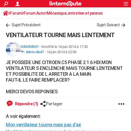
ACTUALITÉS
Forum
Forum Auto
Mécanique, entretien et pannes
Connexion
S'inscrire
Rechercher
Société
Education
Villes
Politique
Faits Divers
Monde
+
SPORT
Sujet Précédent
Sujet Suivant
Football
Cyclisme
Forum
Coupe du monde 2026
Tennis
Rugby
CULTURE
VENTILATEUR TOURNE MAIS LENTEMENT
TNT
Cinéma
Musique
Programme TV
Streaming
Sorties cinéma
+
FINANCE
DINO58921
-
Modifié le 14 juin 2014 à 17:30
labricole47
-
14 juin 2014 à 22:58
Impôts
Immobilier
Banque
Crédit
Retraite
Epargne
Risques naturels par ville
Assurance
AUTO
JE POSSEDE UNE CITROEN C5 PHASE 2 1.6 HDI.MON
Réserver un essai
Berlines
Forum auto
Essais
Citadines
SUV
+
HIGH-TECH
VENTILATEUR S ENCLENCHE MAIS TOURNE LENTEMENT
ET POSSIBILITE DE L ARRETER A LA MAIN.
Meilleur smartphone
Ordinateurs
Guide high-tech
Mobiles
Internet
Jeux vidéo
+
BRICOLAGE
FAUT-IL LE FAIRE REMPLACER?
Aménagement intérieur
Cuisine
Jardinage
+
Forum
Extérieur
Salle de bains
Rangement
WEEK-END
MERCI DEVOS REPONSES
Escapades
Expositions
Week-end nature
Guides de France
Patrimoine
Musées
+
LIFESTYLE
Répondre (1)
Partager
Bien-être
Mode
+
Art de vivre
Loisirs
Modes de vie
SANTE
A voir également:
Mon ventilateur tourne mais pas d'air
Guide de la santé
Médicaments
+
Alimentation
Maladies
Sommeil
VOYAGE