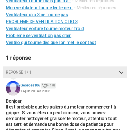
Ventilateur tourne mais pas d air
- Meilleures réponses
City break
Voyage de noces
Climat
Destinations
Voyage nature
Forum
+
PHOTO
Mon ventilateur tourne lentement
- Meilleures réponses
Ventilateur clio 3 ne tourne pas
GUIDES D'ACHAT
PROBLEME DE VENTILATION CLIO 3
Ventilateur voiture tourne moteur froid
BONS PLANS
Problème de ventilation pas d’air.
CARTE DE VOEUX
Ventilo qui tourne dès que l'on met le contact
Carte Bonne année
Carte Pâques
Carte de Noël
Carte Saint-Valentin
Carte d'anniversaire
DICTIONNAIRE
1 réponse
Biographies
Expressions
Dictionnaire
Citations
Proverbes
PROGRAMME TV
RÉPONSE 1 / 1
COPAINS D'AVANT
Georges106
178
Se connecter
Collèges
Universités
Service militaire
S'inscrire
Lycées
Primaires
Entreprises
Avis de recherche
AVIS DE DÉCÈS
14 juin 2014 à 20:06
Bonjour,
FORUM
Il est probable que les paliers du moteur commencent à
Lifestyle
Sport
Television
Cinema
Bricolage
Culture
Auto
Voyage
gripper. Si vous êtes un peu bricoleur, vous pouvez
démonter nettoyer et graisser le moteur, attention tout
est serti et demande une bonne dose de patience pour