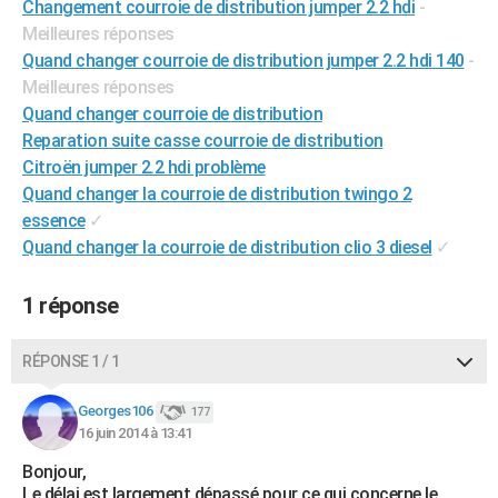
Changement courroie de distribution jumper 2.2 hdi
-
City break
Voyage de noces
Climat
Destinations
Voyage nature
Forum
+
PHOTO
Meilleures réponses
Quand changer courroie de distribution jumper 2.2 hdi 140
-
GUIDES D'ACHAT
Meilleures réponses
Quand changer courroie de distribution
BONS PLANS
Reparation suite casse courroie de distribution
CARTE DE VOEUX
Citroën jumper 2.2 hdi problème
Quand changer la courroie de distribution twingo 2
Carte Bonne année
Carte Pâques
Carte de Noël
Carte Saint-Valentin
Carte d'anniversaire
DICTIONNAIRE
essence
✓
Quand changer la courroie de distribution clio 3 diesel
✓
Biographies
Expressions
Dictionnaire
Citations
Proverbes
PROGRAMME TV
COPAINS D'AVANT
1 réponse
Se connecter
Collèges
Universités
Service militaire
S'inscrire
Lycées
Primaires
Entreprises
Avis de recherche
AVIS DE DÉCÈS
RÉPONSE 1 / 1
FORUM
Georges106
177
Lifestyle
Sport
Television
Cinema
Bricolage
Culture
Auto
Voyage
16 juin 2014 à 13:41
Bonjour,
Le délai est largement dépassé pour ce qui concerne le