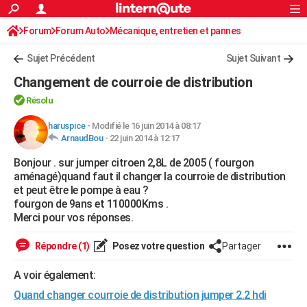
ACTUALITÉS
Forum
Forum Auto
Mécanique, entretien et pannes
Connexion
S'inscrire
Rechercher
Société
Education
Villes
Politique
Faits Divers
Monde
+
SPORT
Sujet Précédent
Sujet Suivant
Football
Cyclisme
Forum
Coupe du monde 2026
Tennis
Rugby
CULTURE
Changement de courroie de distribution
TNT
Cinéma
Musique
Programme TV
Streaming
Sorties cinéma
+
FINANCE
Résolu
Impôts
Immobilier
Banque
Crédit
Retraite
Epargne
Risques naturels par ville
Assurance
haruspice
-
Modifié le 16 juin 2014 à 08:17
AUTO
ArnaudBou
-
22 juin 2014 à 12:17
Réserver un essai
Berlines
Forum auto
Essais
Citadines
SUV
+
HIGH-TECH
Bonjour . sur jumper citroen 2,8L de 2005 ( fourgon
aménagé)quand faut il changer la courroie de distribution
Meilleur smartphone
Ordinateurs
Guide high-tech
Mobiles
Internet
Jeux vidéo
+
BRICOLAGE
et peut être le pompe à eau ?
fourgon de 9ans et 110000Kms .
Aménagement intérieur
Cuisine
Jardinage
+
Forum
Extérieur
Salle de bains
Rangement
WEEK-END
Merci pour vos réponses.
Escapades
Expositions
Week-end nature
Guides de France
Patrimoine
Musées
+
LIFESTYLE
Répondre (1)
Posez votre question
Partager
Bien-être
Mode
+
Art de vivre
Loisirs
Modes de vie
SANTE
A voir également:
Guide de la santé
Médicaments
+
Alimentation
Maladies
Sommeil
Quand changer courroie de distribution jumper 2.2 hdi
VOYAGE