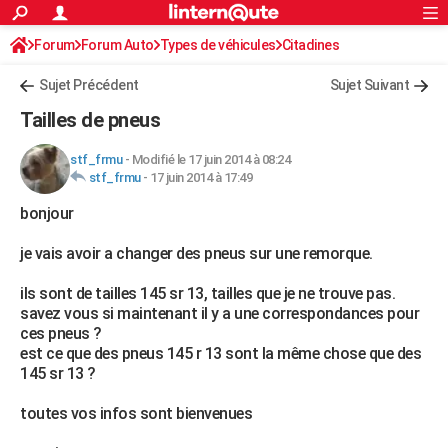
ACTUALITÉS
Forum
Forum Auto
Types de véhicules
Connexion
S'inscrire
Citadines
Rechercher
Société
Education
Villes
Politique
Faits Divers
Monde
+
SPORT
Sujet Précédent
Sujet Suivant
Football
Cyclisme
Forum
Coupe du monde 2026
Tennis
Rugby
CULTURE
Tailles de pneus
TNT
Cinéma
Musique
Programme TV
Streaming
Sorties cinéma
+
FINANCE
stf_frmu
-
Modifié le 17 juin 2014 à 08:24
stf_frmu
-
17 juin 2014 à 17:49
Impôts
Immobilier
Banque
Crédit
Retraite
Epargne
Risques naturels par ville
Assurance
AUTO
bonjour
Réserver un essai
Berlines
Forum auto
Essais
Citadines
SUV
+
HIGH-TECH
je vais avoir a changer des pneus sur une remorque.
Meilleur smartphone
Ordinateurs
Guide high-tech
Mobiles
Internet
Jeux vidéo
+
BRICOLAGE
ils sont de tailles 145 sr 13, tailles que je ne trouve pas.
Aménagement intérieur
Cuisine
Jardinage
+
Forum
Extérieur
Salle de bains
Rangement
WEEK-END
savez vous si maintenant il y a une correspondances pour
ces pneus ?
Escapades
Expositions
Week-end nature
Guides de France
Patrimoine
Musées
+
LIFESTYLE
est ce que des pneus 145 r 13 sont la même chose que des
145 sr 13 ?
Bien-être
Mode
+
Art de vivre
Loisirs
Modes de vie
SANTE
toutes vos infos sont bienvenues
Guide de la santé
Médicaments
+
Alimentation
Maladies
Sommeil
VOYAGE