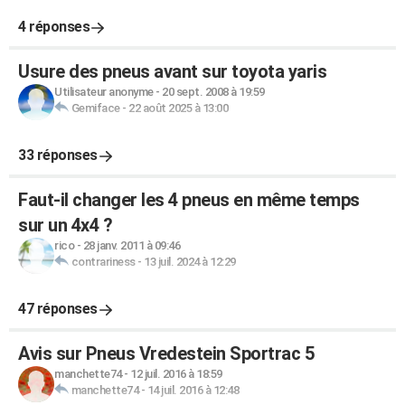
4 réponses
Usure des pneus avant sur toyota yaris
Utilisateur anonyme
-
20 sept. 2008 à 19:59
Gemiface
-
22 août 2025 à 13:00
33 réponses
Faut-il changer les 4 pneus en même temps
sur un 4x4 ?
rico
-
28 janv. 2011 à 09:46
contrariness
-
13 juil. 2024 à 12:29
47 réponses
Avis sur Pneus Vredestein Sportrac 5
manchette74
-
12 juil. 2016 à 18:59
manchette74
-
14 juil. 2016 à 12:48