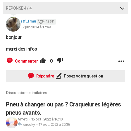
RÉPONSE 4 / 4
stf_frmu
12 511
17 juin 2014 à 17:49
bonjour
merci des infos
0
Commenter
Répondre
Posez votre question
Discussions similaires
Pneu à changer ou pas ? Craquelures légères
pneus avants.
Ametil
-
15 oct. 2022 à 16:10
snocky.
-
17 oct. 2022 à 20:36