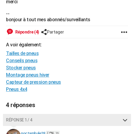
merci
City break
Voyage de noces
Climat
Destinations
Voyage nature
Forum
+
PHOTO
--
bonjour à tout mes abonnés/surveillants
GUIDES D'ACHAT
BONS PLANS
Répondre (4)
Partager
CARTE DE VOEUX
A voir également:
Tailles de pneus
Carte Bonne année
Carte Pâques
Carte de Noël
Carte Saint-Valentin
Carte d'anniversaire
DICTIONNAIRE
Conseils pneus
Biographies
Expressions
Dictionnaire
Citations
Proverbes
Stocker pneus
PROGRAMME TV
Montage pneus hiver
COPAINS D'AVANT
Capteur de pression pneus
Pneus 4x4
Se connecter
Collèges
Universités
Service militaire
S'inscrire
Lycées
Primaires
Entreprises
Avis de recherche
AVIS DE DÉCÈS
4 réponses
FORUM
Lifestyle
Sport
Television
Cinema
Bricolage
Culture
Auto
Voyage
RÉPONSE 1 / 4
noctambule28
70