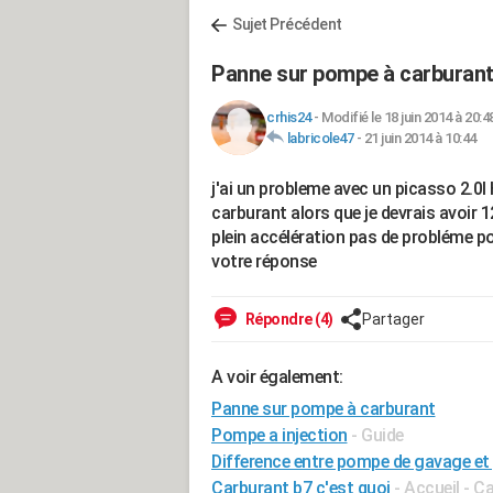
Sujet Précédent
Panne sur pompe à carburan
crhis24
-
Modifié le 18 juin 2014 à 20:4
labricole47
-
21 juin 2014 à 10:44
j'ai un probleme avec un picasso 2.0l 
carburant alors que je devrais avoir 12
plein accélération pas de probléme po
votre réponse
Répondre (4)
Partager
A voir également:
Panne sur pompe à carburant
Pompe a injection
- Guide
Difference entre pompe de gavage et
Carburant b7 c'est quoi
- Accueil - C