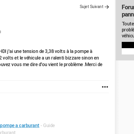
Foru
Sujet Suivant
pann
t
Toute
probl
8
véhicu
HDI j'ai une tension de 3,38 volts à la pompe à
 volts et le véhicule a un ralenti bizzare sinon en
uvez vous me dire d'ou vient le problème .Merci de
 pompe a carburant
- Guide
arburant