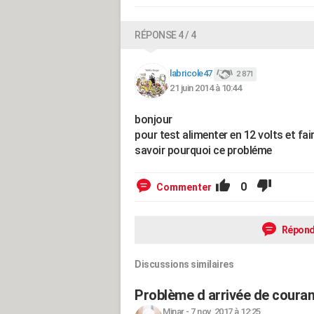
RÉPONSE 4 / 4
labricole47
2 871
21 juin 2014 à 10:44
bonjour
pour test alimenter en 12 volts et fai
savoir pourquoi ce probléme
0
Commenter
Répond
Discussions similaires
Problème d arrivée de couran
Minar
-
7 nov. 2017 à 12:25