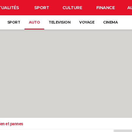
TUALITÉS
SPORT
CULTURE
FINANCE
A
SPORT
AUTO
TELEVISION
VOYAGE
CINEMA
ien et pannes