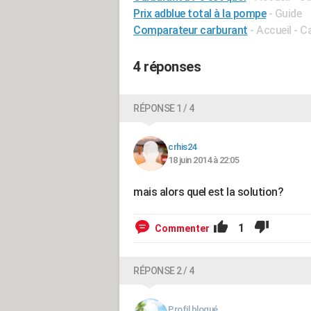
Prix adblue total à la pompe
- Guide
Comparateur carburant
- Accueil - 
4 réponses
RÉPONSE 1 / 4
crhis24
18 juin 2014 à 22:05
mais alors quel est la solution?
1
Commenter
RÉPONSE 2 / 4
Profil bloqué