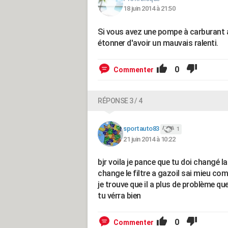
18 juin 2014 à 21:50
Si vous avez une pompe à carburant av
étonner d'avoir un mauvais ralenti.
0
Commenter
RÉPONSE 3 / 4
sportauto83
1
21 juin 2014 à 10:22
bjr voila je pance que tu doi changé l
change le filtre a gazoil sai mieu comm
je trouve que il a plus de problème que
tu vérra bien
0
Commenter