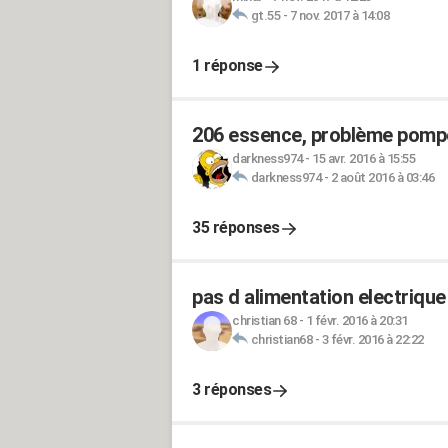
gt.55
-
7 nov. 2017 à 14:08
1 réponse
206 essence, problème pomp
darkness974
-
15 avr. 2016 à 15:55
darkness974
-
2 août 2016 à 03:46
35 réponses
pas d alimentation electrique
christian 68
-
1 févr. 2016 à 20:31
christian68
-
3 févr. 2016 à 22:22
3 réponses