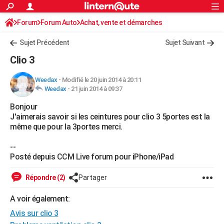
ACTUALITÉS
Forum
Forum Auto
Achat, vente et démarches
Connexion
S'inscrire
Rechercher
Société
Education
Villes
Politique
Faits Divers
Monde
+
SPORT
Avis sur les modèles
Sujet Précédent
Sujet Suivant
Football
Cyclisme
Forum
Coupe du monde 2026
Tennis
Rugby
CULTURE
Clio 3
TNT
Cinéma
Musique
Programme TV
Streaming
Sorties cinéma
+
FINANCE
Weedax
-
Modifié le 20 juin 2014 à 20:11
Weedax
-
21 juin 2014 à 09:37
Impôts
Immobilier
Banque
Crédit
Retraite
Epargne
Risques naturels par ville
Assurance
AUTO
Bonjour
Réserver un essai
Berlines
Forum auto
Essais
Citadines
SUV
+
HIGH-TECH
J'aimerais savoir si les ceintures pour clio 3 5portes est la
même que pour la 3portes merci.
Meilleur smartphone
Ordinateurs
Guide high-tech
Mobiles
Internet
Jeux vidéo
+
BRICOLAGE
--
Aménagement intérieur
Cuisine
Jardinage
+
Forum
Extérieur
Salle de bains
Rangement
WEEK-END
Posté depuis CCM Live forum pour iPhone/iPad
Escapades
Expositions
Week-end nature
Guides de France
Patrimoine
Musées
+
LIFESTYLE
Répondre (2)
Partager
Bien-être
Mode
+
Art de vivre
Loisirs
Modes de vie
SANTE
A voir également:
Avis sur clio 3
Guide de la santé
Médicaments
+
Alimentation
Maladies
Sommeil
VOYAGE