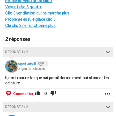
Probleme ventilation clio 3
City break
Voyage de noces
Climat
Destinations
Voyage nature
Forum
+
PHOTO
Voyant clio 3 goutte
Clio 3 ventilation qui ne marche plus
GUIDES D'ACHAT
Problème essuie glace clio 3
Clé clio 3 ne fonctionne plus
BONS PLANS
CARTE DE VOEUX
2 réponses
Carte Bonne année
Carte Pâques
Carte de Noël
Carte Saint-Valentin
Carte d'anniversaire
DICTIONNAIRE
RÉPONSE 1 / 2
Biographies
Expressions
Dictionnaire
Citations
Proverbes
PROGRAMME TV
sportauto83
1
21 juin 2014 à 08:26
COPAINS D'AVANT
bjr oui rasure toi que sai parail dormalment sai standar les
Se connecter
Collèges
Universités
Service militaire
S'inscrire
Lycées
Primaires
Entreprises
Avis de recherche
AVIS DE DÉCÈS
ceinture
FORUM
0
Commenter
Lifestyle
Sport
Television
Cinema
Bricolage
Culture
Auto
Voyage
RÉPONSE 2 / 2