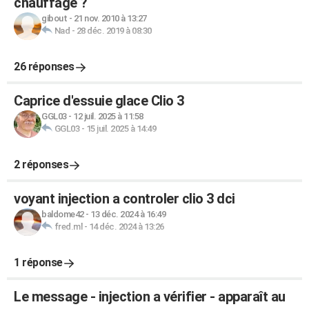
chauffage ?
gibout
-
21 nov. 2010 à 13:27
Nad
-
28 déc. 2019 à 08:30
26 réponses
Caprice d'essuie glace Clio 3
GGL03
-
12 juil. 2025 à 11:58
GGL03
-
15 juil. 2025 à 14:49
2 réponses
voyant injection a controler clio 3 dci
baldome42
-
13 déc. 2024 à 16:49
fred.ml
-
14 déc. 2024 à 13:26
1 réponse
Le message - injection a vérifier - apparaît au