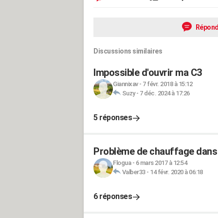
Répond
Discussions similaires
Impossible d'ouvrir ma C3
Giannixav
-
7 févr. 2018 à 15:12
Suzy
-
7 déc. 2024 à 17:26
5 réponses
Problème de chauffage dans l
Flogua
-
6 mars 2017 à 12:54
Valber33
-
14 févr. 2020 à 06:18
6 réponses