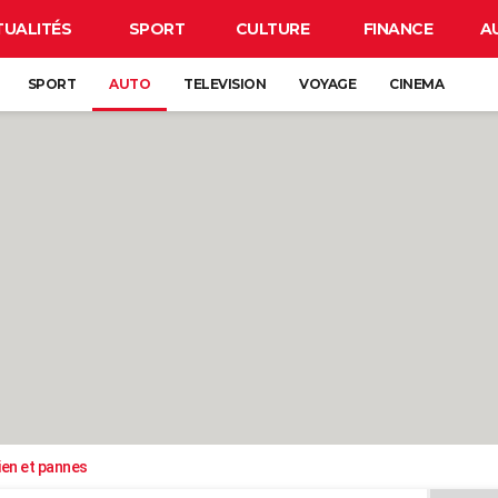
TUALITÉS
SPORT
CULTURE
FINANCE
A
SPORT
AUTO
TELEVISION
VOYAGE
CINEMA
ien et pannes