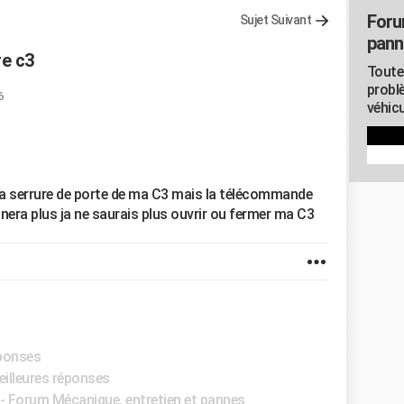
Foru
Sujet Suivant
pann
re c3
Toute
probl
6
véhicu
s la serrure de porte de ma C3 mais la télécommande
nnera plus ja ne saurais plus ouvrir ou fermer ma C3
éponses
eilleures réponses
-
Forum Mécanique, entretien et pannes