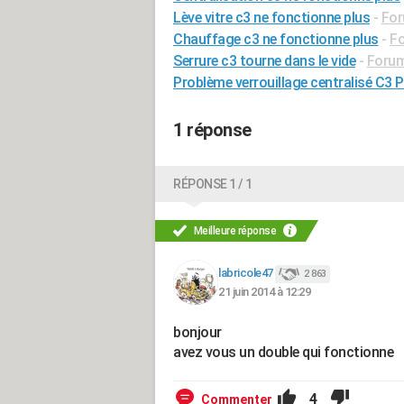
Lève vitre c3 ne fonctionne plus
-
For
Chauffage c3 ne fonctionne plus
-
Fo
Serrure c3 tourne dans le vide
-
Forum
Problème verrouillage centralisé C3 
1 réponse
RÉPONSE 1 / 1
Meilleure réponse
labricole47
2 863
21 juin 2014 à 12:29
bonjour
avez vous un double qui fonctionne
4
Commenter