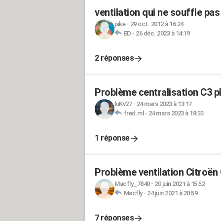
ventilation qui ne souffle pa
jake
-
29 oct. 2012 à 16:24
ED
-
26 déc. 2023 à 14:19
2 réponses
Problème centralisation C3 p
luKv27
-
24 mars 2023 à 13:17
fred.ml
-
24 mars 2023 à 18:33
1 réponse
Problème ventilation Citroën
Macfly_7840
-
20 juin 2021 à 15:52
Macfly
-
24 juin 2021 à 20:59
7 réponses