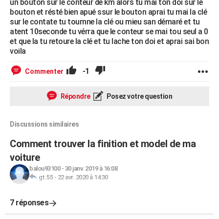
un bouton sur le conteur de km alors tu mai ton doi sur le
bouton et résté bien apué ssur le bouton aprai tu mai la clé
sur le contate tu tournne la clé ou mieu san démaré et tu
atent 10seconde tu vérra que le conteur se mai tou seul a 0
et que la tu retoure la clé et tu lache ton doi et aprai sai bon
voila
-1
Commenter
Répondre
Posez votre question
Discussions similaires
Comment trouver la finition et model de ma
voiture
balou93100
-
30 janv. 2019 à 16:08
gt.55
-
22 avr. 2020 à 14:30
7 réponses