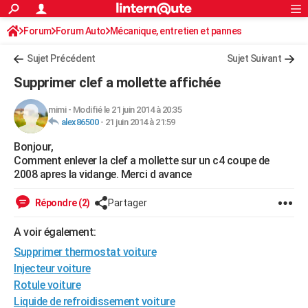
ACTUALITÉS
Forum
Forum Auto
Mécanique, entretien et pannes
Connexion
S'inscrire
Rechercher
Société
Education
Villes
Politique
Faits Divers
Monde
+
SPORT
Sujet Précédent
Sujet Suivant
Football
Cyclisme
Forum
Coupe du monde 2026
Tennis
Rugby
CULTURE
Supprimer clef a mollette affichée
TNT
Cinéma
Musique
Programme TV
Streaming
Sorties cinéma
+
FINANCE
mimi
-
Modifié le 21 juin 2014 à 20:35
alex86500
-
21 juin 2014 à 21:59
Impôts
Immobilier
Banque
Crédit
Retraite
Epargne
Risques naturels par ville
Assurance
AUTO
Bonjour,
Réserver un essai
Berlines
Forum auto
Essais
Citadines
SUV
+
HIGH-TECH
Comment enlever la clef a mollette sur un c4 coupe de
2008 apres la vidange. Merci d avance
Meilleur smartphone
Ordinateurs
Guide high-tech
Mobiles
Internet
Jeux vidéo
+
BRICOLAGE
Répondre (2)
Partager
Aménagement intérieur
Cuisine
Jardinage
+
Forum
Extérieur
Salle de bains
Rangement
WEEK-END
A voir également:
Escapades
Expositions
Week-end nature
Guides de France
Patrimoine
Musées
+
LIFESTYLE
Supprimer thermostat voiture
Bien-être
Mode
+
Art de vivre
Loisirs
Modes de vie
Injecteur voiture
SANTE
Rotule voiture
Guide de la santé
Médicaments
+
Alimentation
Maladies
Sommeil
VOYAGE
Liquide de refroidissement voiture