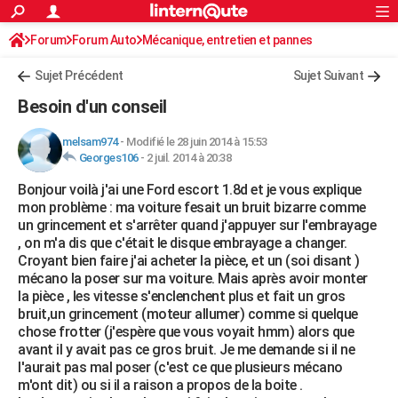
ACTUALITÉS
Forum
Forum Auto
Mécanique, entretien et pannes
Connexion
S'inscrire
Rechercher
Société
Education
Villes
Politique
Faits Divers
Monde
+
SPORT
Sujet Précédent
Sujet Suivant
Football
Cyclisme
Forum
Coupe du monde 2026
Tennis
Rugby
CULTURE
Besoin d'un conseil
TNT
Cinéma
Musique
Programme TV
Streaming
Sorties cinéma
+
FINANCE
melsam974
-
Modifié le 28 juin 2014 à 15:53
Georges106
-
2 juil. 2014 à 20:38
Impôts
Immobilier
Banque
Crédit
Retraite
Epargne
Risques naturels par ville
Assurance
AUTO
Bonjour voilà j'ai une Ford escort 1.8d et je vous explique
Réserver un essai
Berlines
Forum auto
Essais
Citadines
SUV
+
HIGH-TECH
mon problème : ma voiture fesait un bruit bizarre comme
un grincement et s'arrêter quand j'appuyer sur l'embrayage
Meilleur smartphone
Ordinateurs
Guide high-tech
Mobiles
Internet
Jeux vidéo
+
BRICOLAGE
, on m'a dis que c'était le disque embrayage a changer.
Croyant bien faire j'ai acheter la pièce, et un (soi disant )
Aménagement intérieur
Cuisine
Jardinage
+
Forum
Extérieur
Salle de bains
Rangement
WEEK-END
mécano la poser sur ma voiture. Mais après avoir monter
la pièce , les vitesse s'enclenchent plus et fait un gros
Escapades
Expositions
Week-end nature
Guides de France
Patrimoine
Musées
+
LIFESTYLE
bruit,un grincement (moteur allumer) comme si quelque
chose frotter (j'espère que vous voyait hmm) alors que
Bien-être
Mode
+
Art de vivre
Loisirs
Modes de vie
SANTE
avant il y avait pas ce gros bruit. Je me demande si il ne
l'aurait pas mal poser (c'est ce que plusieurs mécano
Guide de la santé
Médicaments
+
Alimentation
Maladies
Sommeil
VOYAGE
m'ont dit) ou si il a raison a propos de la boite .