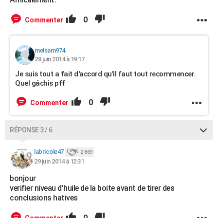
0
Commenter
melsam974
28 juin 2014 à 19:17
Je suis tout a fait d'accord qu'il faut tout recommencer.
Quel gâchis pff
0
Commenter
RÉPONSE 3 / 6
labricole47
2 869
29 juin 2014 à 12:31
bonjour
verifier niveau d'huile de la boite avant de tirer des
conclusions hatives
0