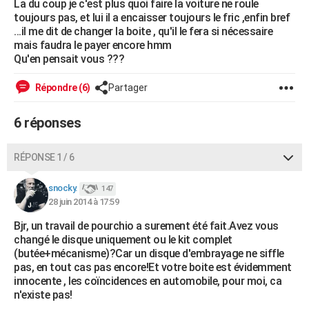
La du coup je c'est plus quoi faire la voiture ne roule
City break
Voyage de noces
Climat
Destinations
Voyage nature
Forum
+
toujours pas, et lui il a encaisser toujours le fric ,enfin bref
PHOTO
...il me dit de changer la boite , qu'il le fera si nécessaire
mais faudra le payer encore hmm
GUIDES D'ACHAT
Qu'en pensait vous ???
BONS PLANS
Répondre (6)
Partager
CARTE DE VOEUX
6 réponses
Carte Bonne année
Carte Pâques
Carte de Noël
Carte Saint-Valentin
Carte d'anniversaire
DICTIONNAIRE
Biographies
Expressions
Dictionnaire
Citations
Proverbes
PROGRAMME TV
RÉPONSE 1 / 6
COPAINS D'AVANT
snocky.
147
28 juin 2014 à 17:59
Se connecter
Collèges
Universités
Service militaire
S'inscrire
Lycées
Primaires
Entreprises
Avis de recherche
AVIS DE DÉCÈS
Bjr, un travail de pourchio a surement été fait.Avez vous
changé le disque uniquement ou le kit complet
FORUM
(butée+mécanisme)?Car un disque d'embrayage ne siffle
Lifestyle
Sport
Television
Cinema
Bricolage
Culture
Auto
Voyage
pas, en tout cas pas encore!Et votre boite est évidemment
innocente , les coïncidences en automobile, pour moi, ca
n'existe pas!