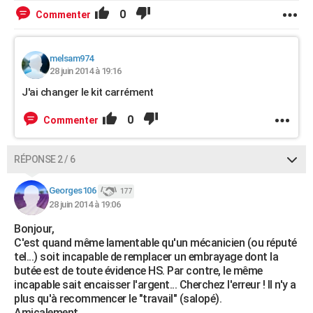
0
Commenter
melsam974
28 juin 2014 à 19:16
J'ai changer le kit carrément
0
Commenter
RÉPONSE 2 / 6
Georges106
177
28 juin 2014 à 19:06
Bonjour,
C'est quand même lamentable qu'un mécanicien (ou réputé
tel...) soit incapable de remplacer un embrayage dont la
butée est de toute évidence HS. Par contre, le même
incapable sait encaisser l'argent... Cherchez l'erreur ! Il n'y a
plus qu'à recommencer le "travail" (salopé).
Amicalement.