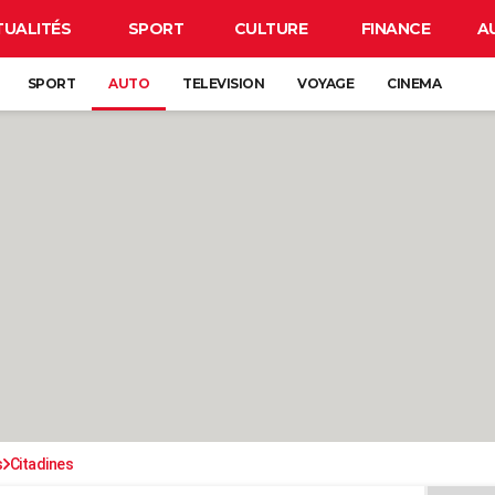
TUALITÉS
SPORT
CULTURE
FINANCE
A
SPORT
AUTO
TELEVISION
VOYAGE
CINEMA
s
Citadines