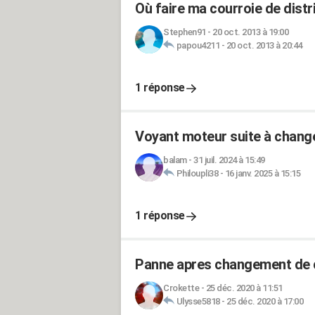
Où faire ma courroie de distr
Stephen91
-
20 oct. 2013 à 19:00
papou4211
-
20 oct. 2013 à 20:44
1 réponse
Voyant moteur suite à change
balam
-
31 juil. 2024 à 15:49
Philoupli38
-
16 janv. 2025 à 15:15
1 réponse
Panne apres changement de c
Crokette
-
25 déc. 2020 à 11:51
Ulysse5818
-
25 déc. 2020 à 17:00