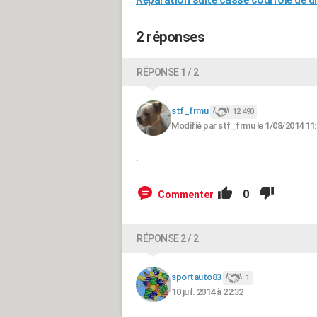
2 réponses
RÉPONSE 1 / 2
stf_frmu
12 490
Modifié par stf_frmu le 1/08/2014 11
.
0
Commenter
RÉPONSE 2 / 2
sportauto83
1
10 juil. 2014 à 22:32