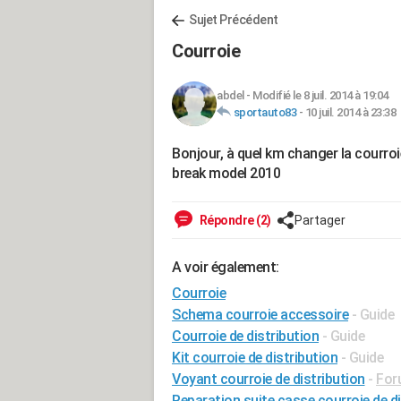
Sujet Précédent
Courroie
abdel
-
Modifié le 8 juil. 2014 à 19:04
sportauto83
-
10 juil. 2014 à 23:38
Bonjour, à quel km changer la courroie
break model 2010
Répondre (2)
Partager
A voir également:
Courroie
Schema courroie accessoire
- Guide
Courroie de distribution
- Guide
Kit courroie de distribution
- Guide
Voyant courroie de distribution
-
For
Reparation suite casse courroie de di