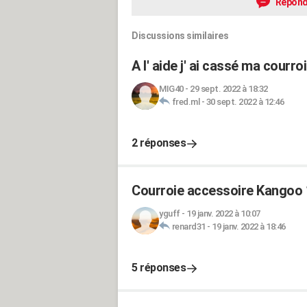
Répond
Discussions similaires
A l' aide j' ai cassé ma courro
MIG40
-
29 sept. 2022 à 18:32
fred.ml
-
30 sept. 2022 à 12:46
2 réponses
Courroie accessoire Kangoo 
yguff
-
19 janv. 2022 à 10:07
renard31
-
19 janv. 2022 à 18:46
5 réponses