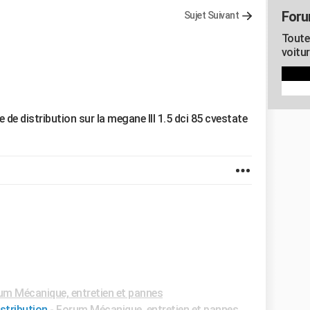
Foru
Sujet Suivant
Toute
voitu
 de distribution sur la megane III 1.5 dci 85 cvestate
um Mécanique, entretien et pannes
stribution
-
Forum Mécanique, entretien et pannes