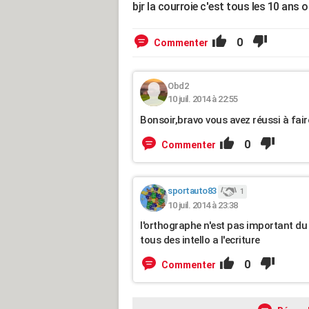
bjr la courroie c'est tous les 10 ans
0
Commenter
Obd2
10 juil. 2014 à 22:55
Bonsoir,bravo vous avez réussi à fai
0
Commenter
sportauto83
1
10 juil. 2014 à 23:38
l'orthographe n'est pas important d
tous des intello a l'ecriture
0
Commenter