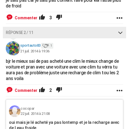
je sais pas car je sais pas coment faire pour kel fasse plus
de froid
3
Commenter
RÉPONSE 2 / 11
sportauto83
1
21 juil. 2014 à 19:36
bjr le mieux sai de pas acheté une clim le mieux change de
voiture et pran avec une voiture avec une clim tu vérra tu
aura pas de problème juste une recharge de clim tou les 2
ans voila
2
Commenter
cocopar
22 juil. 2014 à 21:08
oui mais je lé acheté ya pas lontemp et je la recharge avec
de l eau froide.