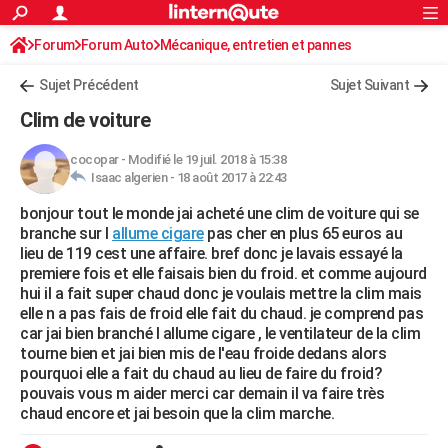
ACTUALITÉS
Forum
Forum Auto
Mécanique, entretien et pannes
Connexion
S'inscrire
Rechercher
Société
Education
Villes
Politique
Faits Divers
Monde
+
SPORT
Sujet Précédent
Sujet Suivant
Football
Cyclisme
Forum
Coupe du monde 2026
Tennis
Rugby
CULTURE
Clim de voiture
TNT
Cinéma
Musique
Programme TV
Streaming
Sorties cinéma
+
FINANCE
cocopar
-
Modifié le 19 juil. 2018 à 15:38
Isaac algerien -
18 août 2017 à 22:43
Impôts
Immobilier
Banque
Crédit
Retraite
Epargne
Risques naturels par ville
Assurance
AUTO
bonjour tout le monde jai acheté une clim de voiture qui se
Réserver un essai
Berlines
Forum auto
Essais
Citadines
SUV
+
HIGH-TECH
branche sur l
allume cigare
pas cher en plus 65 euros au
lieu de 119 cest une affaire. bref donc je lavais essayé la
Meilleur smartphone
Ordinateurs
Guide high-tech
Mobiles
Internet
Jeux vidéo
+
BRICOLAGE
premiere fois et elle faisais bien du froid. et comme aujourd
hui il a fait super chaud donc je voulais mettre la clim mais
Aménagement intérieur
Cuisine
Jardinage
+
Forum
Extérieur
Salle de bains
Rangement
WEEK-END
elle n a pas fais de froid elle fait du chaud. je comprend pas
car jai bien branché l allume cigare , le ventilateur de la clim
Escapades
Expositions
Week-end nature
Guides de France
Patrimoine
Musées
+
LIFESTYLE
tourne bien et jai bien mis de l'eau froide dedans alors
pourquoi elle a fait du chaud au lieu de faire du froid?
Bien-être
Mode
+
Art de vivre
Loisirs
Modes de vie
SANTE
pouvais vous m aider merci car demain il va faire très
chaud encore et jai besoin que la clim marche.
Guide de la santé
Médicaments
+
Alimentation
Maladies
Sommeil
VOYAGE