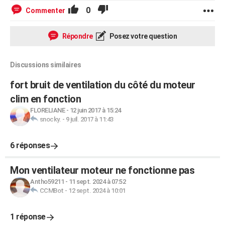
0
Commenter
Répondre
Posez votre question
Discussions similaires
fort bruit de ventilation du côté du moteur
clim en fonction
FLORELIANE
-
12 juin 2017 à 15:24
snocky.
-
9 juil. 2017 à 11:43
6 réponses
Mon ventilateur moteur ne fonctionne pas
Antho59211
-
11 sept. 2024 à 07:52
CCMBot
-
12 sept. 2024 à 10:01
1 réponse