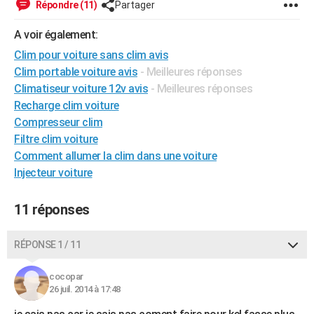
Répondre (11)
Partager
City break
Voyage de noces
Climat
Destinations
Voyage nature
Forum
+
PHOTO
A voir également:
GUIDES D'ACHAT
Clim pour voiture sans clim avis
Clim portable voiture avis
- Meilleures réponses
BONS PLANS
Climatiseur voiture 12v avis
- Meilleures réponses
CARTE DE VOEUX
Recharge clim voiture
Compresseur clim
Carte Bonne année
Carte Pâques
Carte de Noël
Carte Saint-Valentin
Carte d'anniversaire
DICTIONNAIRE
Filtre clim voiture
Comment allumer la clim dans une voiture
Biographies
Expressions
Dictionnaire
Citations
Proverbes
PROGRAMME TV
Injecteur voiture
COPAINS D'AVANT
11 réponses
Se connecter
Collèges
Universités
Service militaire
S'inscrire
Lycées
Primaires
Entreprises
Avis de recherche
AVIS DE DÉCÈS
FORUM
RÉPONSE 1 / 11
Lifestyle
Sport
Television
Cinema
Bricolage
Culture
Auto
Voyage
cocopar
26 juil. 2014 à 17:48