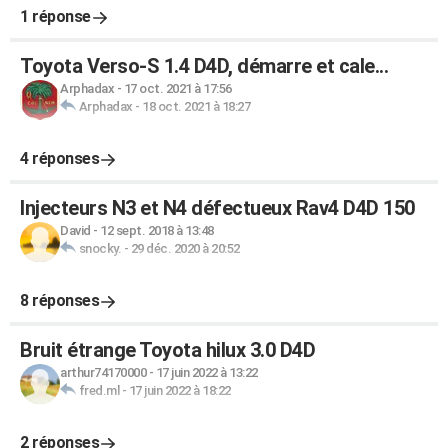
1 réponse
Toyota Verso-S 1.4 D4D, démarre et cale...
Arphadax
-
17 oct. 2021 à 17:56
Arphadax
-
18 oct. 2021 à 18:27
4 réponses
Injecteurs N3 et N4 défectueux Rav4 D4D 150
David
-
12 sept. 2018 à 13:48
snocky.
-
29 déc. 2020 à 20:52
8 réponses
Bruit étrange Toyota hilux 3.0 D4D
arthur74170000
-
17 juin 2022 à 13:22
fred.ml
-
17 juin 2022 à 18:22
2 réponses