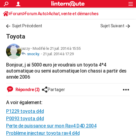
ACTUALITÉS
Forum
Forum Auto
Achat, vente et démarches
Connexion
S'inscrire
Rechercher
Société
Education
Villes
Politique
Faits Divers
Monde
+
SPORT
Sujet Précédent
Sujet Suivant
Football
Cyclisme
Forum
Coupe du monde 2026
Tennis
Rugby
CULTURE
Toyota
TNT
Cinéma
Musique
Programme TV
Streaming
Sorties cinéma
+
FINANCE
jazzy
-
Modifié le 21 juil. 2014 à 15:55
snocky.
-
21 juil. 2014 à 17:29
Impôts
Immobilier
Banque
Crédit
Retraite
Epargne
Risques naturels par ville
Assurance
AUTO
Bonjour, j ai 5000 euro je voudrais un toyota 4*4
Réserver un essai
Berlines
Forum auto
Essais
Citadines
SUV
+
HIGH-TECH
automatique ou semi automatique lon chassi a partir des
année 2006
Meilleur smartphone
Ordinateurs
Guide high-tech
Mobiles
Internet
Jeux vidéo
+
BRICOLAGE
Répondre (2)
Partager
Aménagement intérieur
Cuisine
Jardinage
+
Forum
Extérieur
Salle de bains
Rangement
WEEK-END
A voir également:
Escapades
Expositions
Week-end nature
Guides de France
Patrimoine
Musées
+
LIFESTYLE
P1229 toyota d4d
Bien-être
Mode
+
Art de vivre
Loisirs
Modes de vie
P0093 toyota d4d
SANTE
Perte de puissance sur mon Rav4 D4D 2004
Guide de la santé
Médicaments
+
Alimentation
Maladies
Sommeil
VOYAGE
Problème injecteur toyota rav4 d4d