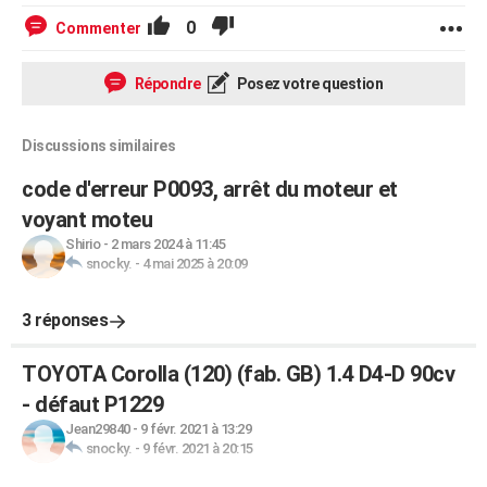
0
Commenter
Répondre
Posez votre question
Discussions similaires
code d'erreur P0093, arrêt du moteur et
voyant moteu
Shirio
-
2 mars 2024 à 11:45
snocky.
-
4 mai 2025 à 20:09
3 réponses
TOYOTA Corolla (120) (fab. GB) 1.4 D4-D 90cv
- défaut P1229
Jean29840
-
9 févr. 2021 à 13:29
snocky.
-
9 févr. 2021 à 20:15