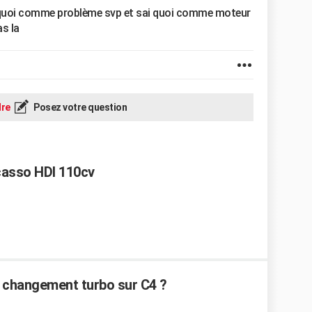
t quoi comme problème svp et sai quoi comme moteur
as la
re
Posez votre question
casso HDI 110cv
 changement turbo sur C4 ?