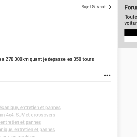
Foru
Sujet Suivant
Toute
voitu
e a 270.000km quant je depasse les 350 tours
canique, entretien et pannes
m 4x4, SUV et crossovers
entretien et pannes
ique, entretien et pannes
s sur les modèles