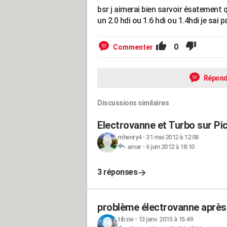
bsr j aimerai bien sarvoir ésatemen
un 2.0 hdi ou 1.6 hdi ou 1.4hdi je sai p
0
Commenter
Répond
Discussions similaires
Electrovanne et Turbo sur Pi
mhenry4
-
31 mai 2012 à 12:08
amar
-
6 juin 2012 à 18:10
3 réponses
problème électrovanne après
tibzie
-
13 janv. 2015 à 15:49