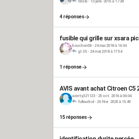
tibzie
-
13 janv. 2015 à 17:38
4 réponses
fusible qui grille sur xsara pi
bouchon58
-
24 mai 2018 à 16:34
gt.55
-
24 mai 2018 à 17:54
1 réponse
AVIS avant achat Citroen C5 2
azerty321123
-
25 oct. 2016 à 06:04
fulleurbol
-
26 févr. 2025 à 15:49
15 réponses
identification durite percée