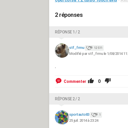
2 réponses
RÉPONSE 1 / 2
stf_frmu
12 511
Modifié par stf_frmu le 1/08/2014 11
.
0
Commenter
RÉPONSE 2 / 2
sportauto83
1
25 juil. 2014 à 23:24