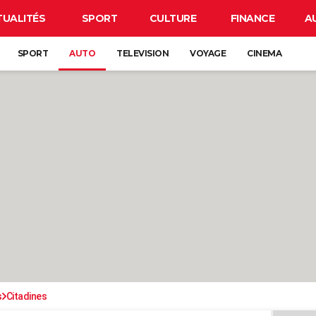
TUALITÉS
SPORT
CULTURE
FINANCE
A
SPORT
AUTO
TELEVISION
VOYAGE
CINEMA
s
Citadines