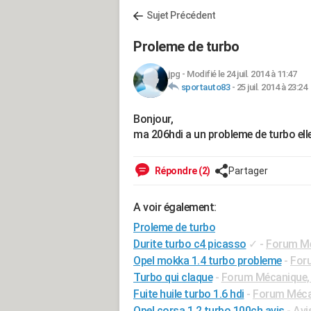
Sujet Précédent
Proleme de turbo
jpg
-
Modifié le 24 juil. 2014 à 11:47
sportauto83
-
25 juil. 2014 à 23:24
Bonjour,
ma 206hdi a un probleme de turbo ell
Répondre (2)
Partager
A voir également:
Proleme de turbo
Durite turbo c4 picasso
✓
-
Forum Mé
Opel mokka 1.4 turbo probleme
-
Foru
Turbo qui claque
-
Forum Mécanique, 
Fuite huile turbo 1.6 hdi
-
Forum Mécan
Opel corsa 1.2 turbo 100ch avis
-
Avi