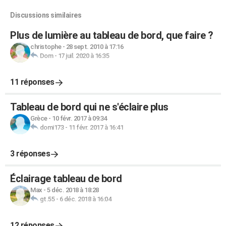
Discussions similaires
Plus de lumière au tableau de bord, que faire ?
christophe
-
28 sept. 2010 à 17:16
Dom
-
17 juil. 2020 à 16:35
11 réponses
Tableau de bord qui ne s'éclaire plus
Grèce
-
10 févr. 2017 à 09:34
domi173
-
11 févr. 2017 à 16:41
3 réponses
Éclairage tableau de bord
Max
-
5 déc. 2018 à 18:28
gt.55
-
6 déc. 2018 à 16:04
12 réponses