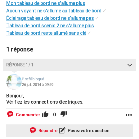
Mon tableau de bord ne s'allume plus
City break
Voyage de noces
Climat
Destinations
Voyage nature
Forum
+
PHOTO
Aucun voyant ne s'allume au tableau de bord
✓
Éclairage tableau de bord ne s'allume pas
✓
GUIDES D'ACHAT
Tableau de bord scenic 2 ne s'allume plus
BONS PLANS
Tableau de bord reste allumé sans clé
✓
CARTE DE VOEUX
1 réponse
Carte Bonne année
Carte Pâques
Carte de Noël
Carte Saint-Valentin
Carte d'anniversaire
DICTIONNAIRE
RÉPONSE 1 / 1
Biographies
Expressions
Dictionnaire
Citations
Proverbes
PROGRAMME TV
Profil bloqué
COPAINS D'AVANT
26 juil. 2014 à 09:59
Se connecter
Collèges
Universités
Service militaire
S'inscrire
Lycées
Primaires
Entreprises
Avis de recherche
Bonjour,
AVIS DE DÉCÈS
Vérifiez les connections électriques.
FORUM
0
Commenter
Lifestyle
Sport
Television
Cinema
Bricolage
Culture
Auto
Voyage
Répondre
Posez votre question