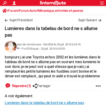
ACTUALITÉS
Forum
Forum Auto
Mécanique, entretien et pannes
Connexion
S'inscrire
Rechercher
Société
Education
Villes
Politique
Faits Divers
Monde
+
SPORT
Sujet Précédent
Sujet Suivant
Football
Cyclisme
Forum
Coupe du monde 2026
Tennis
Rugby
CULTURE
Lumieres dans la tabelau de bord ne s allume
TNT
Cinéma
Musique
Programme TV
Streaming
Sorties cinéma
+
pas
FINANCE
Impôts
Immobilier
Banque
Crédit
Retraite
Epargne
Risques naturels par ville
Assurance
AUTO
jean de terrebonne
-
Modifié le 26 juil. 2014 à 04:16
Profil bloqué -
26 juil. 2014 à 09:59
Réserver un essai
Berlines
Forum auto
Essais
Citadines
SUV
+
HIGH-TECH
bonjours j ai une Toyota echos 2002 et les lumières dans le
tableau de bord ne s allume pas en ouvrant mes lumieres le
Meilleur smartphone
Ordinateurs
Guide high-tech
Mobiles
Internet
Jeux vidéo
+
BRICOLAGE
soir donc je ne peut voir a quel vitesse que je vais j ai
remplacé les petite lumieres les fusibles sont bonne et le
Aménagement intérieur
Cuisine
Jardinage
+
Forum
Extérieur
Salle de bains
Rangement
WEEK-END
dimer est remplacé , qui peut m aidé a trouvé le problemme
Escapades
Expositions
Week-end nature
Guides de France
Patrimoine
Musées
+
LIFESTYLE
Répondre (1)
Partager
Bien-être
Mode
+
Art de vivre
Loisirs
Modes de vie
SANTE
A voir également:
Guide de la santé
Médicaments
+
Alimentation
Maladies
Sommeil
VOYAGE
Lumieres dans la tabelau de bord ne s allume pas