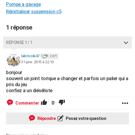
Pompe a gavage
City break
Voyage de noces
Climat
Destinations
Voyage nature
Forum
+
PHOTO
Réinitialiser suspension c5
GUIDES D'ACHAT
1 réponse
BONS PLANS
RÉPONSE 1 / 1
CARTE DE VOEUX
Carte Bonne année
Carte Pâques
Carte de Noël
Carte Saint-Valentin
Carte d'anniversaire
DICTIONNAIRE
labricole47
2 871
31 janv. 2015 à 22:10
Biographies
Expressions
Dictionnaire
Citations
Proverbes
PROGRAMME TV
bonjour
souvent un joint torique a changer et parfois un palier qui a
COPAINS D'AVANT
pris du jeu
confiez a un diéséliste
Se connecter
Collèges
Universités
Service militaire
S'inscrire
Lycées
Primaires
Entreprises
Avis de recherche
AVIS DE DÉCÈS
0
Commenter
FORUM
Lifestyle
Sport
Television
Cinema
Bricolage
Culture
Auto
Voyage
Répondre
Posez votre question