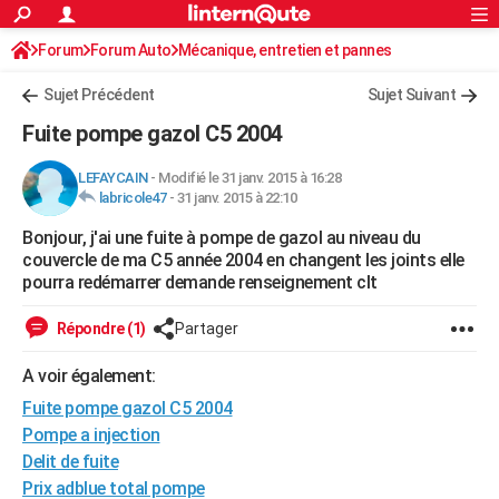
ACTUALITÉS
Forum
Forum Auto
Mécanique, entretien et pannes
Connexion
S'inscrire
Rechercher
Société
Education
Villes
Politique
Faits Divers
Monde
+
SPORT
Sujet Précédent
Sujet Suivant
Football
Cyclisme
Forum
Coupe du monde 2026
Tennis
Rugby
CULTURE
Fuite pompe gazol C5 2004
TNT
Cinéma
Musique
Programme TV
Streaming
Sorties cinéma
+
FINANCE
LEFAYCAIN
-
Modifié le 31 janv. 2015 à 16:28
labricole47
-
31 janv. 2015 à 22:10
Impôts
Immobilier
Banque
Crédit
Retraite
Epargne
Risques naturels par ville
Assurance
AUTO
Bonjour, j'ai une fuite à pompe de gazol au niveau du
Réserver un essai
Berlines
Forum auto
Essais
Citadines
SUV
+
HIGH-TECH
couvercle de ma C5 année 2004 en changent les joints elle
pourra redémarrer demande renseignement clt
Meilleur smartphone
Ordinateurs
Guide high-tech
Mobiles
Internet
Jeux vidéo
+
BRICOLAGE
Répondre (1)
Partager
Aménagement intérieur
Cuisine
Jardinage
+
Forum
Extérieur
Salle de bains
Rangement
WEEK-END
A voir également:
Escapades
Expositions
Week-end nature
Guides de France
Patrimoine
Musées
+
LIFESTYLE
Fuite pompe gazol C5 2004
Bien-être
Mode
+
Art de vivre
Loisirs
Modes de vie
Pompe a injection
SANTE
Delit de fuite
Guide de la santé
Médicaments
+
Alimentation
Maladies
Sommeil
VOYAGE
Prix adblue total pompe