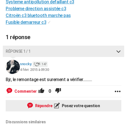
Systeme antipollution defaillant c3
City break
Voyage de noces
Climat
Destinations
Voyage nature
Forum
+
PHOTO
Probleme direction assistée c3
Citroën c3 bluetooth marche pas
GUIDES D'ACHAT
Fusible demarreur c3
✓
BONS PLANS
1 réponse
CARTE DE VOEUX
Carte Bonne année
Carte Pâques
Carte de Noël
Carte Saint-Valentin
Carte d'anniversaire
RÉPONSE 1 / 1
DICTIONNAIRE
Biographies
Expressions
Dictionnaire
Citations
Proverbes
snocky.
PROGRAMME TV
147
4 févr. 2015 à 09:30
COPAINS D'AVANT
Bjr, le remontage est surement a vérifier.........
Se connecter
Collèges
Universités
Service militaire
S'inscrire
Lycées
Primaires
Entreprises
Avis de recherche
AVIS DE DÉCÈS
0
Commenter
FORUM
Répondre
Posez votre question
Lifestyle
Sport
Television
Cinema
Bricolage
Culture
Auto
Voyage
Discussions similaires