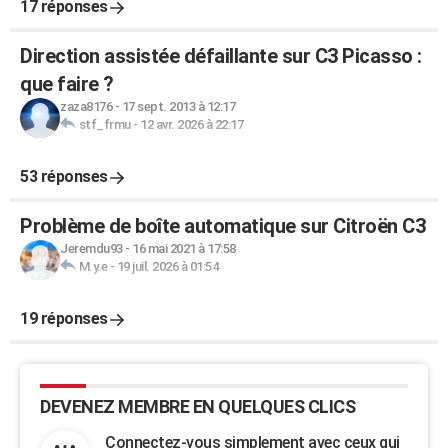
17 réponses
Direction assistée défaillante sur C3 Picasso :
que faire ?
zaza8176
-
17 sept. 2013 à 12:17
stf_frmu
-
12 avr. 2026 à 22:17
53 réponses
Problème de boîte automatique sur Citroën C3
Jeremdu93
-
16 mai 2021 à 17:58
M.y.e
-
19 juil. 2026 à 01:54
19 réponses
DEVENEZ MEMBRE EN QUELQUES CLICS
Connectez-vous simplement avec ceux qui