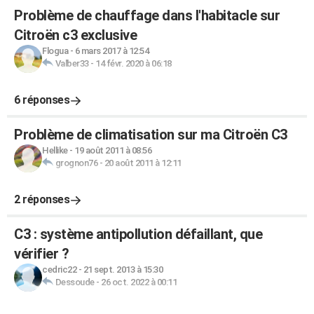
Problème de chauffage dans l'habitacle sur
Citroën c3 exclusive
Flogua
-
6 mars 2017 à 12:54
Valber33
-
14 févr. 2020 à 06:18
6 réponses
Problème de climatisation sur ma Citroën C3
Hellike
-
19 août 2011 à 08:56
grognon76
-
20 août 2011 à 12:11
2 réponses
C3 : système antipollution défaillant, que
vérifier ?
cedric22
-
21 sept. 2013 à 15:30
Dessoude
-
26 oct. 2022 à 00:11