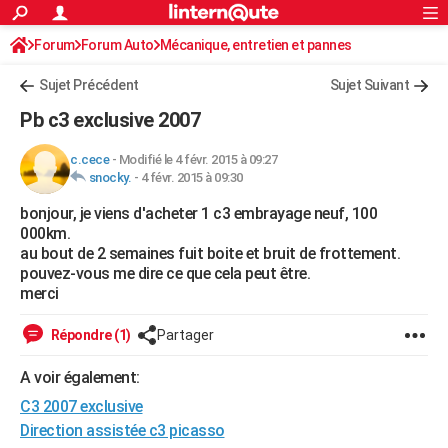
ACTUALITÉS
Forum
Forum Auto
Mécanique, entretien et pannes
Connexion
S'inscrire
Rechercher
Société
Education
Villes
Politique
Faits Divers
Monde
+
SPORT
Sujet Précédent
Sujet Suivant
Football
Cyclisme
Forum
Coupe du monde 2026
Tennis
Rugby
CULTURE
Pb c3 exclusive 2007
TNT
Cinéma
Musique
Programme TV
Streaming
Sorties cinéma
+
FINANCE
c.cece
-
Modifié le 4 févr. 2015 à 09:27
snocky.
-
4 févr. 2015 à 09:30
Impôts
Immobilier
Banque
Crédit
Retraite
Epargne
Risques naturels par ville
Assurance
AUTO
bonjour, je viens d'acheter 1 c3 embrayage neuf, 100
Réserver un essai
Berlines
Forum auto
Essais
Citadines
SUV
+
HIGH-TECH
000km.
au bout de 2 semaines fuit boite et bruit de frottement.
Meilleur smartphone
Ordinateurs
Guide high-tech
Mobiles
Internet
Jeux vidéo
+
BRICOLAGE
pouvez-vous me dire ce que cela peut être.
merci
Aménagement intérieur
Cuisine
Jardinage
+
Forum
Extérieur
Salle de bains
Rangement
WEEK-END
Répondre (1)
Partager
Escapades
Expositions
Week-end nature
Guides de France
Patrimoine
Musées
+
LIFESTYLE
A voir également:
Bien-être
Mode
+
Art de vivre
Loisirs
Modes de vie
SANTE
C3 2007 exclusive
Guide de la santé
Médicaments
+
Alimentation
Maladies
Sommeil
Direction assistée c3 picasso
VOYAGE