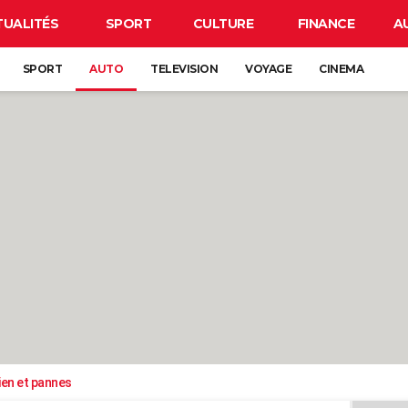
TUALITÉS
SPORT
CULTURE
FINANCE
A
SPORT
AUTO
TELEVISION
VOYAGE
CINEMA
ien et pannes