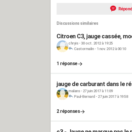
Répond
Discussions similaires
Citroen C3, jauge cassée, mo
chryis
-
30 oct. 2012 à 19:25
Castormalin
-
1 nov. 2012 à 00:10
1 réponse
jauge de carburant dans le ré
malans
-
27 juin 2017 à 11:09
Paul-Bernard
-
27 juin 2017 à 19:58
2 réponses
c3 - Jauge ne marque pas le p