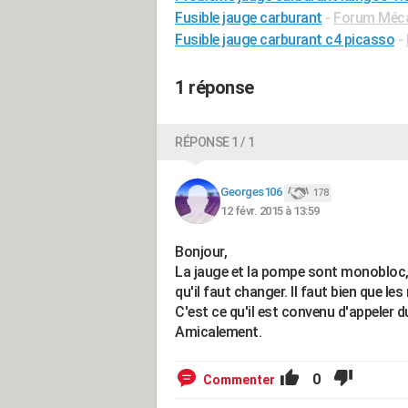
Fusible jauge carburant
-
Forum Mécan
Fusible jauge carburant c4 picasso
-
1 réponse
RÉPONSE 1 / 1
Georges106
178
12 févr. 2015 à 13:59
Bonjour,
La jauge et la pompe sont monobloc, d
qu'il faut changer. Il faut bien que l
C'est ce qu'il est convenu d'appeler d
Amicalement.
0
Commenter