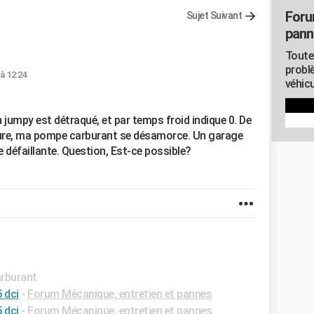
Foru
Sujet Suivant
pann
Toute
probl
 à 12:24
véhicu
n jumpy est détraqué, et par temps froid indique 0. De
ture, ma pompe carburant se désamorce. Un garage
e défaillante. Question, Est-ce possible?
arburant
 dci
-
Forum Mécanique, entretien et pannes
 dci
-
Forum Mécanique, entretien et pannes