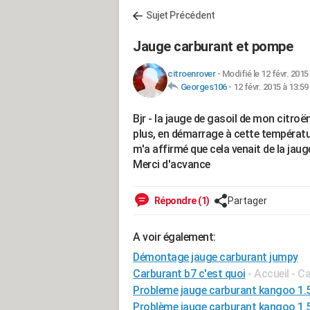
Sujet Précédent
Jauge carburant et pompe
citroenrover
-
Modifié le 12 févr. 2015
Georges106
-
12 févr. 2015 à 13:59
Bjr - la jauge de gasoil de mon citroë
plus, en démarrage à cette tempéra
m'a affirmé que cela venait de la jaug
Merci d'acvance
Répondre (1)
Partager
A voir également:
Démontage jauge carburant jumpy
Carburant b7 c'est quoi
- Accueil - C
Probleme jauge carburant kangoo 1.5
Problème jauge carburant kangoo 1.5