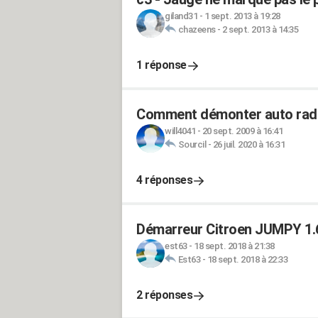
giland31
-
1 sept. 2013 à 19:28
chazeens
-
2 sept. 2013 à 14:35
1 réponse
Comment démonter auto radi
will4041
-
20 sept. 2009 à 16:41
Sourcil
-
26 juil. 2020 à 16:31
4 réponses
Démarreur Citroen JUMPY 1.
est63
-
18 sept. 2018 à 21:38
Est63
-
18 sept. 2018 à 22:33
2 réponses