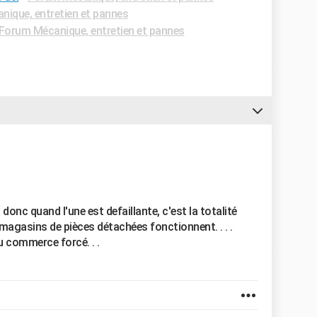
ique, entretien et pannes
Forum Mécanique, entretien et pannes
onc quand l'une est defaillante, c'est la totalité
es magasins de pièces détachées fonctionnent. . . .
u commerce forcé. . .