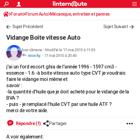
ACTUALITÉS
Forum
Forum Auto
Mécanique, entretien et pannes
Connexion
S'inscrire
Rechercher
Société
Education
Villes
Politique
Faits Divers
Monde
+
SPORT
Sujet Précédent
Sujet Suivant
Football
Cyclisme
Forum
Coupe du monde 2026
Tennis
Rugby
CULTURE
Vidange Boite vitesse Auto
TNT
Cinéma
Musique
Programme TV
Streaming
Sorties cinéma
+
FINANCE
ben slimene
-
Modifié le 17 mai 2015 à 11:03
snocky.
-
17 mai 2015 à 20:40
Impôts
Immobilier
Banque
Crédit
Retraite
Epargne
Risques naturels par ville
Assurance
AUTO
j'ai un ford escort ghia de l'année 1996 - 1597 cm3 -
Réserver un essai
Berlines
Forum auto
Essais
Citadines
SUV
+
HIGH-TECH
essence - 1.6 -à boite vitesse auto type CVT je voudrais
faire le vidange moi même et
Meilleur smartphone
Ordinateurs
Guide high-tech
Mobiles
Internet
Jeux vidéo
+
BRICOLAGE
savoir :
-la quantité d'huile que je doit acheté pour le vidange de la
Aménagement intérieur
Cuisine
Jardinage
+
Forum
Extérieur
Salle de bains
Rangement
WEEK-END
BVA ?
- puis - je remplacé l'huile CVT par une huile ATF ?
Escapades
Expositions
Week-end nature
Guides de France
Patrimoine
Musées
+
LIFESTYLE
merci de votre aide.
Bien-être
Mode
+
Art de vivre
Loisirs
Modes de vie
SANTE
Répondre (1)
Partager
Guide de la santé
Médicaments
+
Alimentation
Maladies
Sommeil
VOYAGE
A voir également: