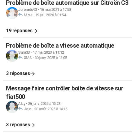
Problème de boîte automatique sur Citroën C3
Jeremdu93
-
16 mai 2021 à 17:58
M.y.e
-
19 juil. 2026 à 01:54
19 réponses
Problème de boîte a vitesse automatique
Sam33
-
17 mai 2023 à 11:12
XMS
-
30 janv. 2025 à 13:05
3 réponses
Message faire contrôler boite de vitesse sur
fiat500
Alsy
-
26 janv. 2025 à 15:23
Jojo
-
28 août 2025 à 14:15
3 réponses