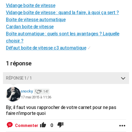
Vidange boite de vitesse
City break
Voyage de noces
Climat
Destinations
Voyage nature
Forum
+
PHOTO
Vidange boîte de vitesse : quand la faire, à quoi ça sert ?
GUIDES D'ACHAT
Boite de vitesse automatique
Cardan boite de vitesse
BONS PLANS
Boîte automatique : quels sont les avantages ? Laquelle
choisir ?
CARTE DE VOEUX
Défaut boite de vitesse c3 automatique
✓
Carte Bonne année
Carte Pâques
Carte de Noël
Carte Saint-Valentin
Carte d'anniversaire
DICTIONNAIRE
1 réponse
Biographies
Expressions
Dictionnaire
Citations
Proverbes
PROGRAMME TV
RÉPONSE 1 / 1
COPAINS D'AVANT
Se connecter
Collèges
Universités
Service militaire
S'inscrire
Lycées
Primaires
Entreprises
Avis de recherche
AVIS DE DÉCÈS
snocky.
147
17 mai 2015 à 11:36
FORUM
Bjr, il faut vous rapprocher de votre carnet pour ne pas
faire n'importe quoi
Lifestyle
Sport
Television
Cinema
Bricolage
Culture
Auto
Voyage
0
Commenter