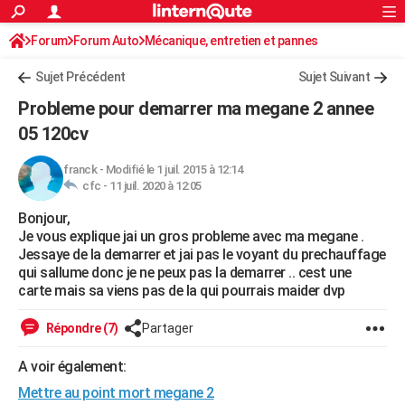
ACTUALITÉS
Forum
Forum Auto
Mécanique, entretien et pannes
Connexion
S'inscrire
Rechercher
Société
Education
Villes
Politique
Faits Divers
Monde
+
SPORT
Sujet Précédent
Sujet Suivant
Football
Cyclisme
Forum
Coupe du monde 2026
Tennis
Rugby
CULTURE
Probleme pour demarrer ma megane 2 annee
TNT
Cinéma
Musique
Programme TV
Streaming
Sorties cinéma
+
05 120cv
FINANCE
Impôts
Immobilier
Banque
Crédit
Retraite
Epargne
Risques naturels par ville
Assurance
AUTO
franck
-
Modifié le 1 juil. 2015 à 12:14
cfc -
11 juil. 2020 à 12:05
Réserver un essai
Berlines
Forum auto
Essais
Citadines
SUV
+
HIGH-TECH
Bonjour,
Je vous explique jai un gros probleme avec ma megane .
Meilleur smartphone
Ordinateurs
Guide high-tech
Mobiles
Internet
Jeux vidéo
+
BRICOLAGE
Jessaye de la demarrer et jai pas le voyant du prechauffage
qui sallume donc je ne peux pas la demarrer .. cest une
Aménagement intérieur
Cuisine
Jardinage
+
Forum
Extérieur
Salle de bains
Rangement
WEEK-END
carte mais sa viens pas de la qui pourrais maider dvp
Escapades
Expositions
Week-end nature
Guides de France
Patrimoine
Musées
+
LIFESTYLE
Répondre (7)
Partager
Bien-être
Mode
+
Art de vivre
Loisirs
Modes de vie
SANTE
A voir également:
Guide de la santé
Médicaments
+
Alimentation
Maladies
Sommeil
VOYAGE
Mettre au point mort megane 2