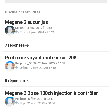
Discussions similaires
Megane 2 aucun jus
Sisi84
-
14 nov. 2019 à 19:55
Tolin
-
2 janv. 2024 à 20:12
7 réponses
Problème voyant moteur sur 208
Benjamin_5060
-
20 févr. 2022 à 11:53
Orlane
-
7 nov. 2022 à 17:10
5 réponses
Megane 3 Bose 130ch injection à contrôler
Pipilote
-
5 févr. 2021 à 22:17
Btp
-
26 août 2023 à 00:54