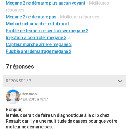
Megane 2 ne démarre plus aucun voyant
- Meilleures
City break
Voyage de noces
Climat
Destinations
Voyage nature
Forum
+
PHOTO
réponses
Megane 2 ne demarre pas
- Meilleures réponses
GUIDES D'ACHAT
Michael schumacher est-il mort
BONS PLANS
Problème fermeture centralisée megane 2
Injection a controler megane 3
✓
CARTE DE VOEUX
Capteur marche arriere megane 2
Fusible anti demarrage megane 2
Carte Bonne année
Carte Pâques
Carte de Noël
Carte Saint-Valentin
Carte d'anniversaire
DICTIONNAIRE
Biographies
Expressions
Dictionnaire
Citations
Proverbes
PROGRAMME TV
7 réponses
COPAINS D'AVANT
RÉPONSE 1 / 7
Se connecter
Collèges
Universités
Service militaire
S'inscrire
Lycées
Primaires
Entreprises
Avis de recherche
AVIS DE DÉCÈS
Christiano
4 juil. 2015 à 18:17
FORUM
Bonjour,
Lifestyle
Sport
Television
Cinema
Bricolage
Culture
Auto
Voyage
le mieux serait de faire un diagnostique à la clip chez
Renault car il y a une multitude de causes pour que votre
moteur ne démarre pas.