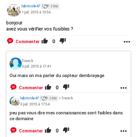
labricole47
2 866
1 juil. 2015 à 13:56
bonjour
avez vous vérifier vos fusibles ?
0
Commenter
franck
3 juil. 2015 à 17:41
Oui mais on ma parler du capteur dembrayage
0
Commenter
labricole47
>
franck
2 866
3 juil. 2015 à 17:54
peu pas vous dire mes connaissances sont faibles dans
ce domaine
0
Commenter