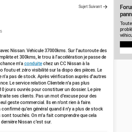
Foru
Sujet Suivant
pann
Toute
probl
05
véhicu
e avec Nissan. Vehicule 37000kms. Sur l'autoroute des
mplète et 300kms, le trou à l'accélération je passe de
a chance m'a
conduite
chez un CC Nissan à la
o foutu et zéro visibilité sur la dispo des pièces. Le
 n'a pas de stock. Après vérification auprès d'autres
e. Le service relation Clientele n'a pas plus
0 jours ouvrés pour constituer un dossier. Le pire
 traite ses clients. Pas un mot d'excuse pour des
l geste commercial. Ils en n'ont rien à faire.
a confirmé qu'en général quand il n'y a plus de stock
 sont touchés. On m'a fait comprendre que cela
dernière Nissan c'est sur.