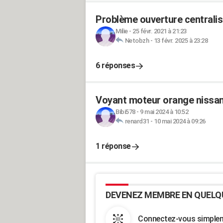
Problème ouverture centrali
Milie
-
25 févr. 2021 à 21:23
Netobzh
-
13 févr. 2025 à 23:28
6 réponses
Voyant moteur orange nissan
Bibi578
-
9 mai 2024 à 10:52
renard31
-
10 mai 2024 à 09:26
1 réponse
DEVENEZ MEMBRE EN QUELQ
Connectez-vous simpleme