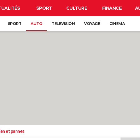
TUALITÉS
SPORT
CULTURE
FINANCE
A
SPORT
AUTO
TELEVISION
VOYAGE
CINEMA
ien et pannes