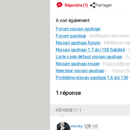
Répondre (1)
Partager
A voir également:
Forum nissan qashqai
Forum qashqai
- Meilleures réponses
Nissan qashqai forum
- Meilleures r
Nissan qashqai 1.7 dci 150 fiabilité
-
Liste code défaut nissan qashqai
-
F
Nissan qashqai rouge
-
Forum Mécani
Injecteur nissan qashqai
✓
-
Forum Mé
Problème nissan qashqai 1.6 dci 130
1 réponse
RÉPONSE 1 / 1
snocky.
147