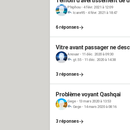
Témoin d'avertissement de d
Phiphou
-
4 févr. 2021 à 12:09
Icare95
-
4 févr. 2021 à 18:47
6 réponses
Vitre avant passager ne desc
Anouar
-
11 déc. 2020 à 09:30
gt.55
-
11 déc. 2020 à 14:38
3 réponses
Problème voyant Qashqai
Gege
-
13 mars 2020 à 13:53
Gege
-
14 mars 2020 à 08:16
3 réponses