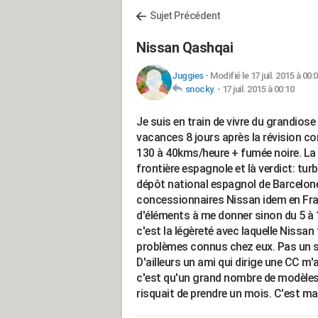
Sujet Précédent
Nissan Qashqai
Juggies
-
Modifié le 17 juil. 2015 à 00:
snocky.
-
17 juil. 2015 à 00:10
Je suis en train de vivre du grandios
vacances 8 jours après la révision co
130 à 40kms/heure + fumée noire. L
frontière espagnole et là verdict: turb
dépôt national espagnol de Barcelone
concessionnaires Nissan idem en Franc
d'éléments à me donner sinon du 5 à 1
c'est la légèreté avec laquelle Nissan
problèmes connus chez eux. Pas un seu
D'ailleurs un ami qui dirige une CC m'
c'est qu'un grand nombre de modèles
risquait de prendre un mois. C'est ma 