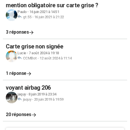
mention obligatoire sur carte grise ?
Paulo
-
16 juin 2021 à 14:51
gt.55
-
16 juin 2021 à 21:22
3 réponses
Carte grise non signée
Lucie
-
7 août 2024 à 19:18
CCMBot
-
12 août 2024 à 11:14
1 réponse
voyant airbag 206
jaquy
-
8 juin 2019 à 23:34
jaquy
-
20 juin 2019 à 19:59
20 réponses