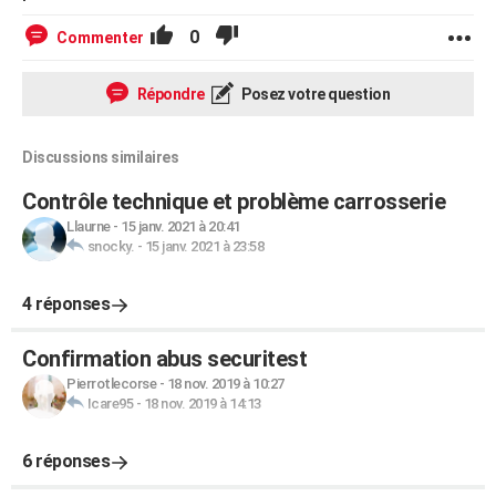
0
Commenter
Répondre
Posez votre question
Discussions similaires
Contrôle technique et problème carrosserie
Llaurne
-
15 janv. 2021 à 20:41
snocky.
-
15 janv. 2021 à 23:58
4 réponses
Confirmation abus securitest
Pierrotlecorse
-
18 nov. 2019 à 10:27
Icare95
-
18 nov. 2019 à 14:13
6 réponses