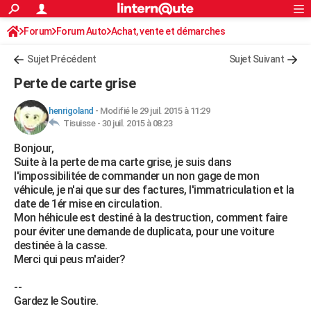
ACTUALITÉS
Forum
Forum Auto
Achat, vente et démarches
Connexion
S'inscrire
Rechercher
Société
Education
Villes
Politique
Faits Divers
Monde
+
SPORT
Démarches administratives
Sujet Précédent
Sujet Suivant
Football
Cyclisme
Forum
Coupe du monde 2026
Tennis
Rugby
CULTURE
Perte de carte grise
TNT
Cinéma
Musique
Programme TV
Streaming
Sorties cinéma
+
FINANCE
henrigoland
-
Modifié le 29 juil. 2015 à 11:29
Tisuisse -
30 juil. 2015 à 08:23
Impôts
Immobilier
Banque
Crédit
Retraite
Epargne
Risques naturels par ville
Assurance
AUTO
Bonjour,
Réserver un essai
Berlines
Forum auto
Essais
Citadines
SUV
+
HIGH-TECH
Suite à la perte de ma carte grise, je suis dans
l'impossibilitée de commander un non gage de mon
Meilleur smartphone
Ordinateurs
Guide high-tech
Mobiles
Internet
Jeux vidéo
+
BRICOLAGE
véhicule, je n'ai que sur des factures, l'immatriculation et la
date de 1ér mise en circulation.
Aménagement intérieur
Cuisine
Jardinage
+
Forum
Extérieur
Salle de bains
Rangement
WEEK-END
Mon héhicule est destiné à la destruction, comment faire
pour éviter une demande de duplicata, pour une voiture
Escapades
Expositions
Week-end nature
Guides de France
Patrimoine
Musées
+
LIFESTYLE
destinée à la casse.
Merci qui peus m'aider?
Bien-être
Mode
+
Art de vivre
Loisirs
Modes de vie
SANTE
--
Guide de la santé
Médicaments
+
Alimentation
Maladies
Sommeil
VOYAGE
Gardez le Soutire.