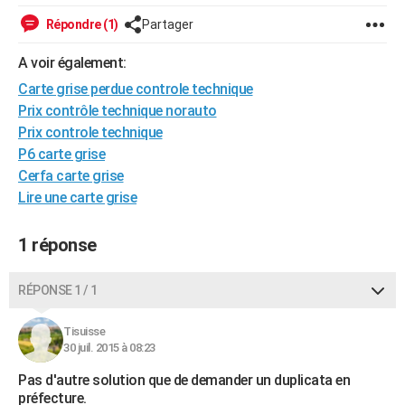
City break
Voyage de noces
Climat
Destinations
Voyage nature
Forum
+
PHOTO
Répondre (1)
Partager
GUIDES D'ACHAT
A voir également:
Carte grise perdue controle technique
BONS PLANS
Prix contrôle technique norauto
CARTE DE VOEUX
Prix controle technique
P6 carte grise
Carte Bonne année
Carte Pâques
Carte de Noël
Carte Saint-Valentin
Carte d'anniversaire
DICTIONNAIRE
Cerfa carte grise
Lire une carte grise
Biographies
Expressions
Dictionnaire
Citations
Proverbes
PROGRAMME TV
COPAINS D'AVANT
1 réponse
Se connecter
Collèges
Universités
Service militaire
S'inscrire
Lycées
Primaires
Entreprises
Avis de recherche
AVIS DE DÉCÈS
RÉPONSE 1 / 1
FORUM
Tisuisse
Lifestyle
Sport
Television
Cinema
Bricolage
Culture
Auto
Voyage
30 juil. 2015 à 08:23
Pas d'autre solution que de demander un duplicata en
préfecture.