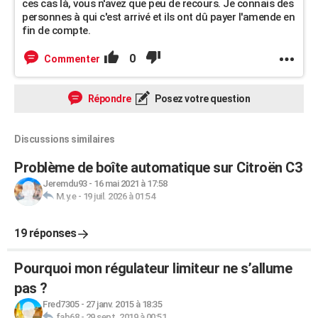
ces cas là, vous n'avez que peu de recours. Je connais des
personnes à qui c'est arrivé et ils ont dû payer l'amende en
fin de compte.
0
Commenter
Répondre
Posez votre question
Discussions similaires
Problème de boîte automatique sur Citroën C3
Jeremdu93
-
16 mai 2021 à 17:58
M.y.e
-
19 juil. 2026 à 01:54
19 réponses
Pourquoi mon régulateur limiteur ne s’allume
pas ?
Fred7305
-
27 janv. 2015 à 18:35
fab68
-
29 sept. 2019 à 00:51