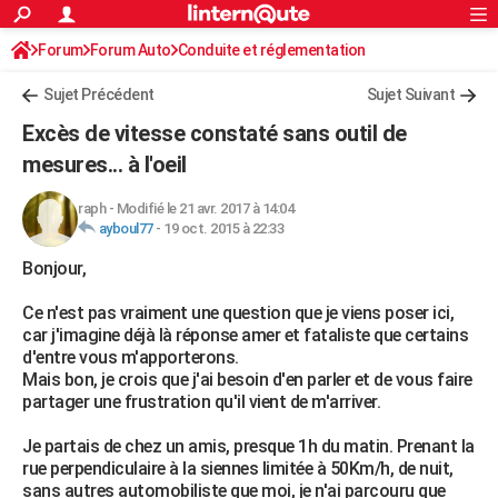
ACTUALITÉS
Forum
Forum Auto
Conduite et réglementation
Connexion
S'inscrire
Rechercher
Société
Education
Villes
Politique
Faits Divers
Monde
+
SPORT
Radars et permis
Sujet Précédent
Sujet Suivant
Football
Cyclisme
Forum
Coupe du monde 2026
Tennis
Rugby
CULTURE
Excès de vitesse constaté sans outil de
TNT
Cinéma
Musique
Programme TV
Streaming
Sorties cinéma
+
mesures... à l'oeil
FINANCE
Impôts
Immobilier
Banque
Crédit
Retraite
Epargne
Risques naturels par ville
Assurance
AUTO
raph
-
Modifié le 21 avr. 2017 à 14:04
ayboul77
-
19 oct. 2015 à 22:33
Réserver un essai
Berlines
Forum auto
Essais
Citadines
SUV
+
HIGH-TECH
Bonjour,
Meilleur smartphone
Ordinateurs
Guide high-tech
Mobiles
Internet
Jeux vidéo
+
BRICOLAGE
Ce n'est pas vraiment une question que je viens poser ici,
car j'imagine déjà là réponse amer et fataliste que certains
Aménagement intérieur
Cuisine
Jardinage
+
Forum
Extérieur
Salle de bains
Rangement
WEEK-END
d'entre vous m'apporterons.
Mais bon, je crois que j'ai besoin d'en parler et de vous faire
Escapades
Expositions
Week-end nature
Guides de France
Patrimoine
Musées
+
LIFESTYLE
partager une frustration qu'il vient de m'arriver.
Bien-être
Mode
+
Art de vivre
Loisirs
Modes de vie
SANTE
Je partais de chez un amis, presque 1h du matin. Prenant la
rue perpendiculaire à la siennes limitée à 50Km/h, de nuit,
Guide de la santé
Médicaments
+
Alimentation
Maladies
Sommeil
VOYAGE
sans autres automobiliste que moi, je n'ai parcouru que