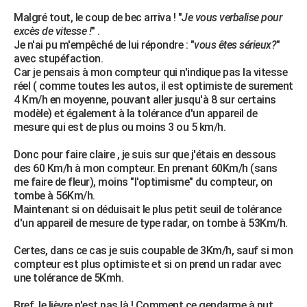
Malgré tout, le coup de bec arriva ! "
Je vous verbalise pour
excès de vitesse !
" .
Je n'ai pu m'empêché de lui répondre : "
vous êtes sérieux?
"
avec stupéfaction.
Car je pensais à mon compteur qui n'indique pas la vitesse
réel ( comme toutes les autos, il est optimiste de surement
4 Km/h en moyenne, pouvant aller jusqu'à 8 sur certains
modèle) et également à la tolérance d'un appareil de
mesure qui est de plus ou moins 3 ou 5 km/h.
Donc pour faire claire , je suis sur que j'étais en dessous
des 60 Km/h à mon compteur. En prenant 60Km/h (sans
me faire de fleur), moins "l'optimisme" du compteur, on
tombe à 56Km/h.
Maintenant si on déduisait le plus petit seuil de tolérance
d'un appareil de mesure de type radar, on tombe à 53Km/h.
Certes, dans ce cas je suis coupable de 3Km/h, sauf si mon
compteur est plus optimiste et si on prend un radar avec
une tolérance de 5Kmh.
Bref, le lièvre n'est pas là ! Comment ce gendarme à put