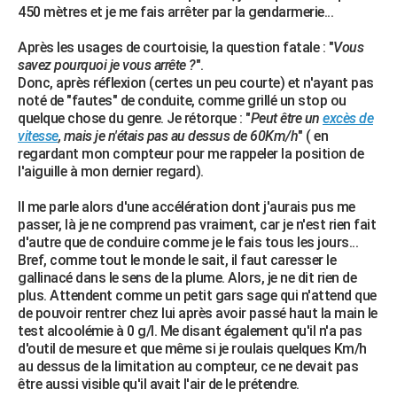
450 mètres et je me fais arrêter par la gendarmerie...
City break
Voyage de noces
Climat
Destinations
Voyage nature
Forum
+
PHOTO
Après les usages de courtoisie, la question fatale : "
Vous
GUIDES D'ACHAT
savez pourquoi je vous arrête ?
".
Donc, après réflexion (certes un peu courte) et n'ayant pas
BONS PLANS
noté de "fautes" de conduite, comme grillé un stop ou
quelque chose du genre. Je rétorque : "
Peut être un
excès de
CARTE DE VOEUX
vitesse
, mais je n'étais pas au dessus de 60Km/h
" ( en
regardant mon compteur pour me rappeler la position de
Carte Bonne année
Carte Pâques
Carte de Noël
Carte Saint-Valentin
Carte d'anniversaire
DICTIONNAIRE
l'aiguille à mon dernier regard).
Biographies
Expressions
Dictionnaire
Citations
Proverbes
PROGRAMME TV
Il me parle alors d'une accélération dont j'aurais pus me
passer, là je ne comprend pas vraiment, car je n'est rien fait
COPAINS D'AVANT
d'autre que de conduire comme je le fais tous les jours...
Bref, comme tout le monde le sait, il faut caresser le
Se connecter
Collèges
Universités
Service militaire
S'inscrire
Lycées
Primaires
Entreprises
Avis de recherche
AVIS DE DÉCÈS
gallinacé dans le sens de la plume. Alors, je ne dit rien de
plus. Attendent comme un petit gars sage qui n'attend que
FORUM
de pouvoir rentrer chez lui après avoir passé haut la main le
test alcoolémie à 0 g/l. Me disant également qu'il n'a pas
Lifestyle
Sport
Television
Cinema
Bricolage
Culture
Auto
Voyage
d'outil de mesure et que même si je roulais quelques Km/h
au dessus de la limitation au compteur, ce ne devait pas
être aussi visible qu'il avait l'air de le prétendre.