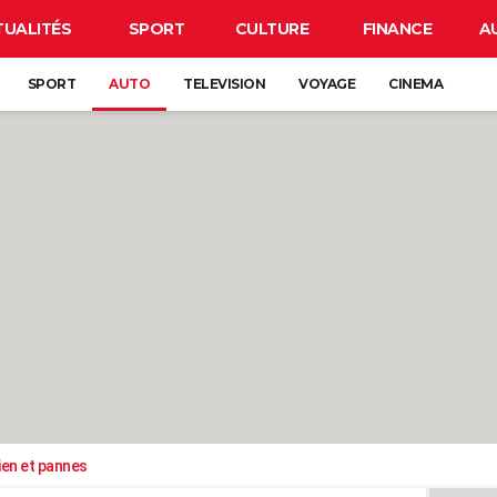
TUALITÉS
SPORT
CULTURE
FINANCE
A
SPORT
AUTO
TELEVISION
VOYAGE
CINEMA
ien et pannes