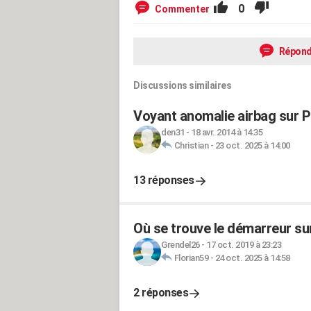
0
Commenter
Répond
Discussions similaires
Voyant anomalie airbag sur 
den31
-
18 avr. 2014 à 14:35
Christian
-
23 oct. 2025 à 14:00
13 réponses
Où se trouve le démarreur su
Grendel26
-
17 oct. 2019 à 23:23
Florian59
-
24 oct. 2025 à 14:58
2 réponses