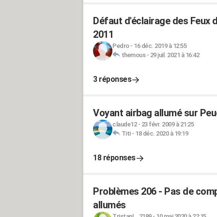
Défaut d'éclairage des Feux d
2011
Pedro
-
16 déc. 2019 à 12:55
themous
-
29 juil. 2021 à 16:42
3 réponses
Voyant airbag allumé sur Peug
claude12
-
23 févr. 2009 à 21:25
Titi
-
18 déc. 2020 à 19:19
18 réponses
Problèmes 206 - Pas de comp
allumés
TristanL_2189
-
10 mai 2020 à 22:15