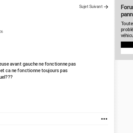
Foru
Sujet Suivant
pann
Toute
probl
06
véhicu
lleuse avant gauche ne fonctionne pas
le et ca ne fonctionne toujours pas
quel???