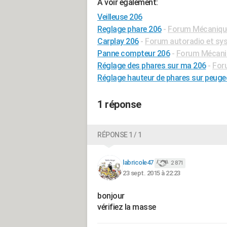
A voir également:
Veilleuse 206
Reglage phare 206
-
Forum Mécanique,
Carplay 206
-
Forum autoradio et sy
Panne compteur 206
-
Forum Mécaniq
Réglage des phares sur ma 206
-
For
Réglage hauteur de phares sur peuge
1 réponse
RÉPONSE 1 / 1
labricole47
2 871
23 sept. 2015 à 22:23
bonjour
vérifiez la masse