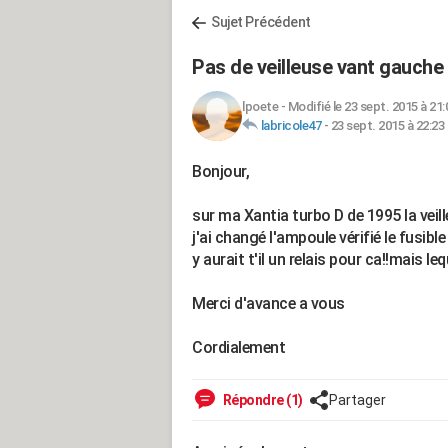
Sujet Précédent
Pas de veilleuse vant gauche
lpoete
-
Modifié le 23 sept. 2015 à 21:
labricole47
-
23 sept. 2015 à 22:23
Bonjour,
sur ma Xantia turbo D de 1995 la vei
j'ai changé l'ampoule vérifié le fusib
y aurait t'il un relais pour ca!!mais le
Merci d'avance a vous
Cordialement
Répondre (1)
Partager